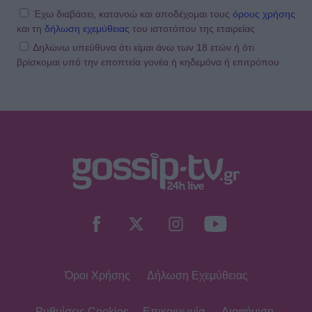
σύνολο και ψάθινο καπέλο στη
Έχω διαβάσει, κατανοώ και αποδέχομαι τους
όρους χρήσης
Σαρδηνία
και τη
δήλωση εχεμύθειας
του ιστοτόπου της εταιρείας
Δηλώνω υπεύθυνα ότι είμαι άνω των 18 ετών ή ότι
βρίσκομαι υπό την εποπτεία γονέα ή κηδεμόνα ή επιτρόπου
MEDIA
Για Σένα: Η Αλεξάνδρα Κολαΐτη είναι
η Μαργαρίτα που θα ρισκάρει τα
πάντα για τα όνειρά της
SHOWBIZ
Κατερίνα Γερονικολού: Με κομψό
poolside look και με θέα
αξεπέραστη!
Όροι Χρήσης
Δήλωση Εχεμύθειας
G-SPORTS
ΠΑΟΚ-Άντερλεχτ με σούπερ
προσφορά* και ενισχυμένες
Ρυθμίσεις Cookies
Επικοινωνία
Διαφήμιση