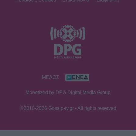
αποδόσεις από το Pamestoixima.gr
SHOWBIZ
Summer girl η Μπιάνκα Κρασσά! Στη
Μύκονο με τη μητέρα της, Βίκυ Καγιά
– Εντυπωσίασαν με το look τους
SHOWBIZ
ΜΕΛΟΣ
Katy Perry: Στη Μύκονο η διάσημη
pop star μαζί με τον σύντροφό της -
Monetized by DPG Digital Media Group
Το casual look και οι βόλτες
©2010-2026 Gossip-tv.gr - All rights reserved
SHOWBIZ
Το τελευταίο «αντίο» στον Λάκη
Χαλκιά – Υποβασταζόμενη η σύζυγός