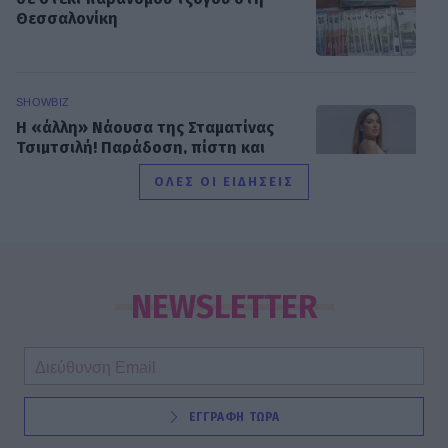
Θεσσαλονίκη
SHOWBIZ
Η «άλλη» Νάουσα της Σταματίνας
Τσιμτσιλή! Παράδοση, πίστη και
ξεχωριστές στιγμές στην Πάρο
ΟΛΕΣ ΟΙ ΕΙΔΗΣΕΙΣ
SHOWBIZ
Γιώργος Παράσχος: Το χαμόγελο
δύναμης μέσα από το νοσοκομείο –
NEWSLETTER
«Πάμε για νέα θεραπεία»
SHOWBIZ
ΕΓΓΡΑΦΗ ΤΩΡΑ
Ιταλική φινέτσα για τη Μαρία
Μπεκατώρου! Με το απόλυτο λευκό