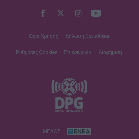
πρώτο πράγμα που κάνω...» - Δες
αναλυτικά τη συνταγή που
μοιράστηκε
Όροι Χρήσης
Δήλωση Εχεμύθειας
MEDIA
Κανακαρά: Τι σημαίνει ο τίτλος της
νέας σειράς του Mega - Το ιδιαίτερο
Ρυθμίσεις Cookies
Επικοινωνία
Διαφήμιση
έθιμο της Καρπάθου
SHOWBIZ
Λυδία Κονιόρδου: «Δεν νιώθω ότι
έχω κάνει κάποια καριέρα»
MEDIA
ΜΕΛΟΣ
Για Σένα spoiler: Στους πέντε