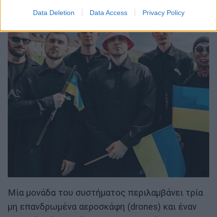
Data Deletion
Data Access
Privacy Policy
Μία μονάδα του συστήματος περιλαμβάνει τρία
μη επανδρωμένα αεροσκάφη (drones) και έναν