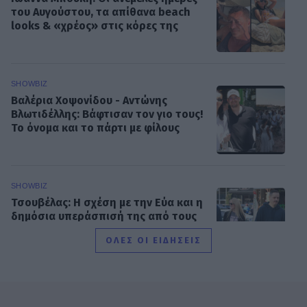
του Αυγούστου, τα απίθανα beach
looks & «χρέος» στις κόρες της
SHOWBIZ
Βαλέρια Χοψονίδου - Αντώνης
Βλωτιδέλλης: Βάφτισαν τον γιο τους!
Το όνομα και το πάρτι με φίλους
SHOWBIZ
Τσουβέλας: Η σχέση με την Εύα και η
δημόσια υπεράσπισή της από τους
haters - «Θα το έκανα 500 φορές»
ΟΛΕΣ ΟΙ ΕΙΔΗΣΕΙΣ
SHOWBIZ
Καληφώνη - Μάστορας: Μαζί στην