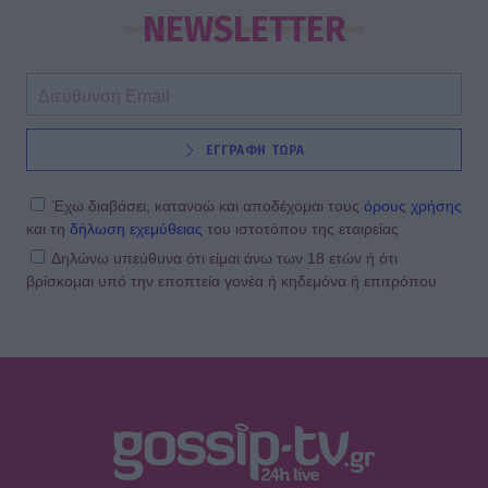
Πάρο, χωριστά στα social - Οι νέες
NEWSLETTER
αναρτήσεις
SHOWBIZ
ΕΓΓΡΑΦΗ ΤΩΡΑ
Μελέτης Ηλίας: Τα δέκα χρόνια
ψυχοθεραπείας, τα πρωτοσέλιδα και
ο «τέλειος» γάμος
Έχω διαβάσει, κατανοώ και αποδέχομαι τους
όρους χρήσης
και τη
δήλωση εχεμύθειας
του ιστοτόπου της εταιρείας
Δηλώνω υπεύθυνα ότι είμαι άνω των 18 ετών ή ότι
βρίσκομαι υπό την εποπτεία γονέα ή κηδεμόνα ή επιτρόπου
GOSSIP SPECIALS
Σας μοιάζει η Σμαράγδα Καρύδη για
57 ετών; Και όμως! Τόσα κεράκια θα
έχει η τούρτα της σήμερα!
SHOWBIZ
Καλομοίρα: «Όταν κάνω δίαιτα, το