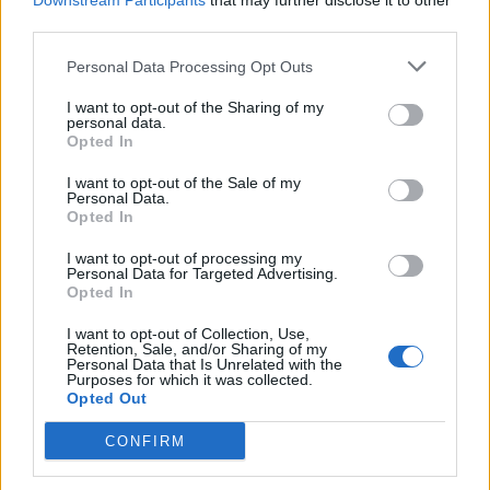
Downstream Participants
that may further disclose it to other
third parties.
Personal Data Processing Opt Outs
Τα μέλη του συγκροτήματος πούλησαν χθες,
I want to opt-out of the Sharing of my
Κυριακή 29 Μαΐου, το κρυστάλλινο μικρόφωνο
personal data.
Opted In
που κέρδισαν, σε μία δημοπρασία που έγινε στο
Facebook, με πρωταγωνιστικό ρόλο του
I want to opt-out of the Sale of my
Personal Data.
παρουσιαστή της ουκρανικής τηλεόρασης, Σέρχι
Opted In
Πρίτουλα. Στην δημοπρασία συγκεντρώθηκαν
I want to opt-out of processing my
900 χιλιάδες δολάρια από την πώληση του
Personal Data for Targeted Advertising.
Opted In
βραβείου της Eurovision 2022, τα οποία και θα
χρησιμοποιηθούν για την αγορά από τις Ένοπλες
I want to opt-out of Collection, Use,
Retention, Sale, and/or Sharing of my
Δυνάμεις της Ουκρανίας του μη επανδρωμένου
Personal Data that Is Unrelated with the
Purposes for which it was collected.
εναέριου συστήματος PD-2.
Opted Out
CONFIRM