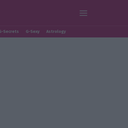
G-Secrets
G-Sexy
Astrology