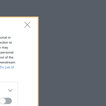
True Crime στο Netflix: Τα
καλύτερα ντοκιμαντέρ για
εγκλήματα και κατά συρροή
δολοφόνους
MEDIA
Κρίνο και αγκάθι:
sonal or
Επιστρέφει μετά τη φυλακή
ection to
και δύο οικογένειες
ou may
μπαίνουν σε τροχιά
 personal
σύγκρουσης
out of the
 downstream
B’s List of
SHOWBIZ
Δημουλίδου:«Οι
αναγνώστες που με
ακολουθούν με θεωρούν
κορυφαία, οι haters
λογοτεχνικό σκουπίδι»
MEDIA