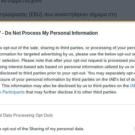
η να συμμετάσχουν.
τηλεόρασης (EBU), που συναντήθηκαν σήμερα στη
ξαν μια σειρά από στοχευμένες αλλαγές στους
ς Eurovision, οι οποίες αποσκοπούν στην ενίσχυση
 -
Do Not Process My Personal Information
της ουδετερότητας της εκδήλωσης. Αυτή η
to opt-out of the sale, sharing to third parties, or processing of your per
ης EBU που επιθυμούν να συμμετάσχουν στον
formation for targeted advertising by us, please use the below opt-out s
 2026 και συμφωνούν να συμμορφωθούν με τους νέους
r selection. Please note that after your opt-out request is processed y
ν.
eing interest-based ads based on personal information utilized by us or
disclosed to third parties prior to your opt-out. You may separately opt-
μέλη της EBU κλήθηκαν να ψηφίσουν σε μυστική
losure of your personal information by third parties on the IAB’s list of
. This information may also be disclosed by us to third parties on the
IA
νοποιημένοι με τα νέα μέτρα και τις διασφαλίσεις
Participants
that may further disclose it to other third parties.
, χωρίς να ψηφίσουν για τη συμμετοχή στην
l Data Processing Opt Outs
 του ελληνικού τελικού που καταδικάστηκε σε
o opt-out of the Sharing of my personal data.