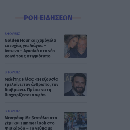
ΡΟΗ ΕΙΔΗΣΕΩΝ
SHOWBIZ
Golden Hour και χαμόγελα
ευτυχίας για Λιάγκα –
Αντωνά – Aγκαλιά στο νέο
κοινό τους στιγμιότυπο
SHOWBIZ
Mελέτης Ηλίας: «Η εξουσία
τρελαίνει τον άνθρωπο, τον
διαβρώνει. Πρέπει να τη
διαχειρίζεσαι σοφά»
SHOWBIZ
Μενεγάκη: Με βεντάλια στο
χέρι και summer look στο
Φισκάρδο – Το γεύμα με