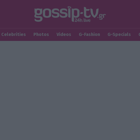
Celebrities
Photos
Videos
G-Fashion
G-Specials