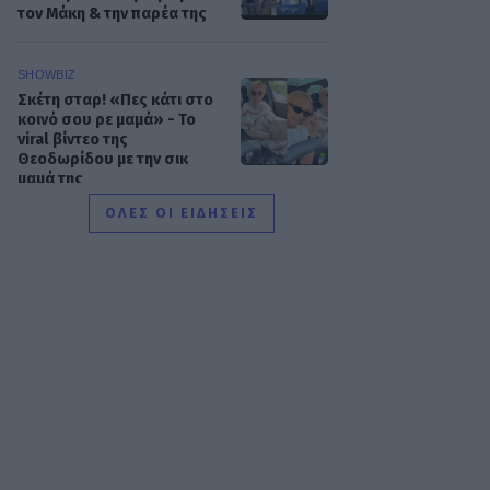
τον Μάκη & την παρέα της
SHOWBIZ
Σκέτη σταρ! «Πες κάτι στο
κοινό σου ρε μαμά» - Το
viral βίντεο της
Θεοδωρίδου με την σικ
μαμά της
ΟΛΕΣ ΟΙ ΕΙΔΗΣΕΙΣ
SHOWBIZ
Αλεξάνδρα Νίκα: Ξυπόλητη
με το πιο σικ αέρινο φόρεμα
πάνω στο σκάφος – Η
βόλτα με τον γιο της
SHOWBIZ
Αγνώριστη η Έλενα
Χριστοφή για τον νέο ρόλο
της - Από τη «Γη της Ελιάς»
στο «Αντώνιος και