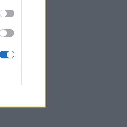
TV Land: Αυτοί είναι οι
ηθοποιοί που
πρωταγωνιστούν στη νέα
σατιρική κωμωδία της ΕΡΤ
SHOWBIZ
Idra Kayne: Παίρνω τον
όποιο φόβο και τον κάνω
δύναμη
HOLLYWOOD
Νταγκ και Τζούλι Πιτ: Τα
αδέλφια του Μπραντ Πιτ
που επέλεξαν μια αλλιώτικη
ζωή! Με τι ασχολούνται
SHOWBIZ
Δήμητρα Κολλά: Προσπαθώ
να αντιμετωπίζω τα πάντα
με χαμόγελο