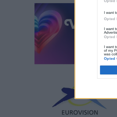
Opted 
I want t
Opted 
I want 
Advertis
Opted 
I want t
of my P
was col
Opted 