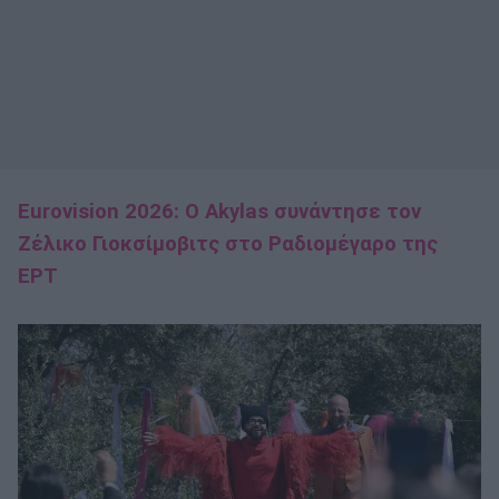
Eurovision 2026: Ο Akylas συνάντησε τον
Ζέλικο Γιοκσίμοβιτς στο Ραδιομέγαρο της
ΕΡΤ