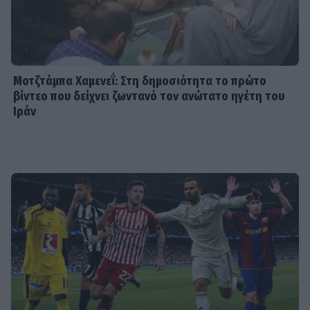
SHOWBIZ
«Ευλογία τα παιδιά» - Η σπάνια
φωτό του Γονίδη με την μικρή του
κόρη! Μαζί στο τιμόνι της βάρκας
Μοτζτάμπα Χαμενεΐ: Στη δημοσιότητα το πρώτο
βίντεο που δείχνει ζωντανό τον ανώτατο ηγέτη του
Ιράν
SHOWBIZ
Ευγενία Σαμαρά: Μαγικές εικόνες από
ψηλά – Η πτήση με αερόστατο στο
Μεξικό
SHOWBIZ
Η Χρηστίδου στην Κρήτη με stylish
cut-out μαγιό που αναδεικνύει την
κομψή & μαυρισμένη σιλουέτα της