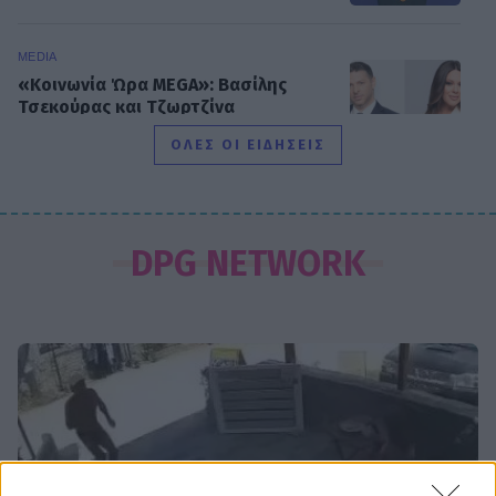
MEDIA
«Κοινωνία Ώρα MEGA»: Βασίλης
Τσεκούρας και Τζωρτζίνα
Μαλλιαρόζη στην πρωινή
ΟΛΕΣ ΟΙ ΕΙΔΗΣΕΙΣ
ενημέρωση του σταθμού
MEDIA
Γιώτα Κηπουρού: Επιστρέφει τελικά
DPG NETWORK
στο «Πρωινό» στο πλευρό του
Γιώργου Λιάγκα;
SHOWBIZ
Μαρία Ηλιάκη: Η προσωπική νίκη
στις διακοπές και η μάχη με τη
διάσπαση προσοχής μετά την
εγκυμοσύνη