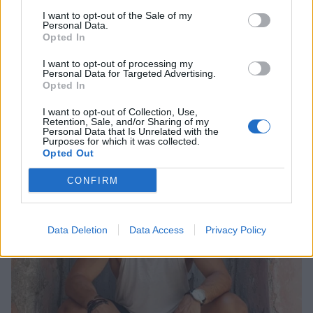
I want to opt-out of the Sale of my
Personal Data.
SHOWBIZ
Opted In
Γιάννης Βαρδής: «Η αγάπη μας είναι
Οι παικταράδες που δεν έγιναν ποτέ οι θρύλοι που
I want to opt-out of processing my
αδιαπραγμάτευτη και μεγαλώνει
Personal Data for Targeted Advertising.
περιμέναμε
κάθε χρόνο. Χρόνια πολλά μπαμπά.».
Opted In
I want to opt-out of Collection, Use,
Retention, Sale, and/or Sharing of my
Personal Data that Is Unrelated with the
MEDIA
Purposes for which it was collected.
Opted Out
Μαριάννα Γεωργαντή: «Καλέ, τι
ωραίος που είναι ο Γιώργος
CONFIRM
Φραγκούλης!»
Data Deletion
Data Access
Privacy Policy
MEDIA
Μάχη για την πρωινή ζώνη τον
Αύγουστο: Οι εκπλήξεις των
καναλιών και τα νούμερα
τηλεθέασης