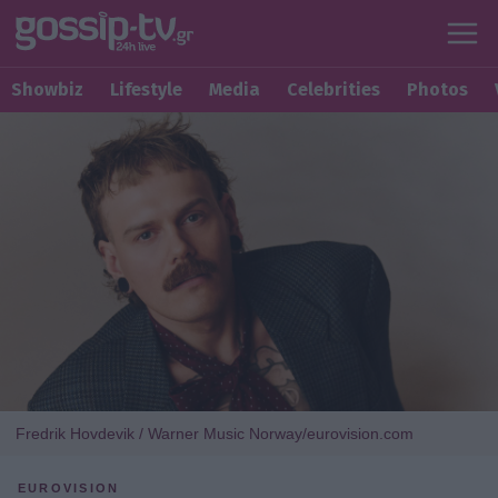
Showbiz
Lifestyle
Media
Celebrities
Photos
Fredrik Hovdevik / Warner Music Norway/eurovision.com
EUROVISION