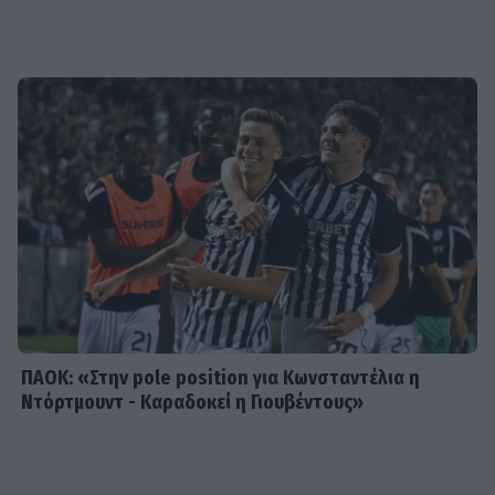
MEDIA
Κατερίνα Σαβράνη: Επιστρέφει στην
τηλεόραση μετά από χρόνια - Σε
ποια σειρά θα τη δούμε
SHOWBIZ
Ρία Ελληνίδου: Ποζάρει με μαγιό
πάνω σε σκάφος και «ανάβει»
φωτιές στο Instagram!
ΠΑΟΚ: «Στην pole position για Κωνσταντέλια η
Ντόρτμουντ - Καραδοκεί η Γιουβέντους»