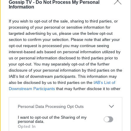
Gossip TV -
Do Not Process My Personal
Information
SHOWBIZ
If you wish to opt-out of the sale, sharing to third parties, or
Ο Light ποζάρει μαζί με τη σύζυγο
processing of your personal or sensitive information for
και τον 10 μηνών γιο τους στις
πρώτες καλοκαιρινές διακοπές τους.
targeted advertising by us, please use the below opt-out
Τουρίστας επιχείρησε να χρηματίσει υπάλληλο
section to confirm your selection. Please note that after your
επιχείρησης για του επιτρέψει να ασελγήσει σε
opt-out request is processed you may continue seeing
ανήλικη
interest-based ads based on personal information utilized by
us or personal information disclosed to third parties prior to
SHOWBIZ
your opt-out. You may separately opt-out of the further
Ακύρωσε live εμφάνιση η Ανδρομάχη
disclosure of your personal information by third parties on the
λόγω φαρυγγίτιδας - Ζήτησε
IAB’s list of downstream participants. This information may
συγγνώμη από τους θαυμαστές της
also be disclosed by us to third parties on the
IAB’s List of
Downstream Participants
that may further disclose it to other
third parties.
SHOWBIZ
Personal Data Processing Opt Outs
Δανάη Μπάρκα: Η αποστομωτική
απάντηση με χιούμορ για το σχόλιο
I want to opt-out of the Sharing of my
περί πλαστικής στο Instagram
personal data.
Opted In