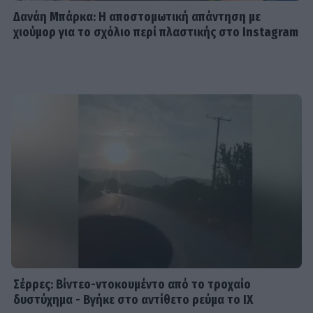
Δανάη Μπάρκα: Η αποστομωτική απάντηση με
χιούμορ για το σχόλιο περί πλαστικής στο Instagram
SHOWBIZ
Ιουλία Καλλιμάνη: Επέστρεψε τα
λουλούδια στο κεφάλι θαμώνα που
την πέτυχε στο πρόσωπο
SHOWBIZ
Αθηνά Οικονομάκου: Ποζάρει όλο
νάζι στις τροπικές παραλίες των
Μπόρα Μπόρα
SHOWBIZ
Σίσσυ Χρηστίδου: Γέλια μέχρι
δακρύων στα Φαλάσαρνα
Σέρρες: Βίντεο-ντοκουμέντο από το τροχαίο
δυστύχημα - Βγήκε στο αντίθετο ρεύμα το ΙΧ