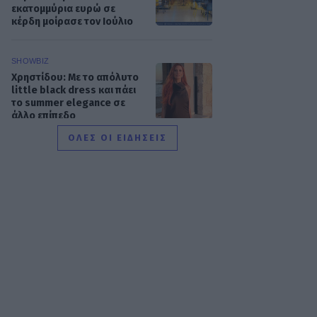
εκατομμύρια ευρώ σε
κέρδη μοίρασε τον Ιούλιο
SHOWBIZ
Χρηστίδου: Με το απόλυτο
little black dress και πάει
το summer elegance σε
άλλο επίπεδο
ΟΛΕΣ ΟΙ ΕΙΔΗΣΕΙΣ
SHOWBIZ
Ο Λάμπρος Κωνσταντάρας
έχει γενέθλια και η Έλενα
Τσαγκρινού του εύχεται
δημόσια
SHOWBIZ
Τσαβαλιά: Κι όμως έχει να
πάει διακοπές από το 2018
– Η αποκάλυψη μέσα από
throwback φωτογραφία