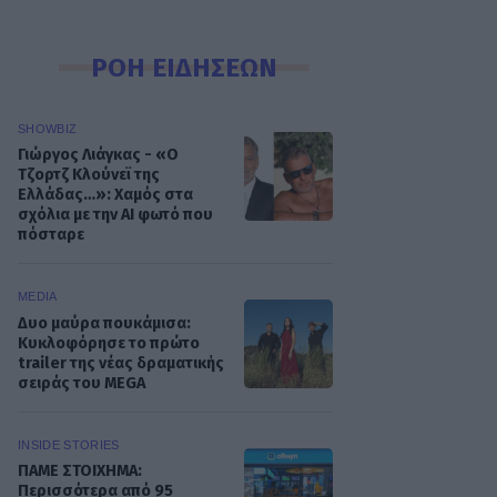
ΡΟΗ ΕΙΔΗΣΕΩΝ
SHOWBIZ
Γιώργος Λιάγκας - «Ο
Τζορτζ Κλούνεϊ της
Ελλάδας…»: Χαμός στα
σχόλια με την ΑΙ φωτό που
πόσταρε
MEDIA
Δυο μαύρα πουκάμισα:
Κυκλοφόρησε το πρώτο
trailer της νέας δραματικής
σειράς του MEGA
INSIDE STORIES
ΠΑΜΕ ΣΤΟΙΧΗΜΑ:
Περισσότερα από 95