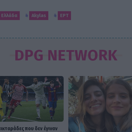
6 Ελλάδα
Akylas
ΕΡΤ
DPG NETWORK
αικταράδες που δεν έγιναν