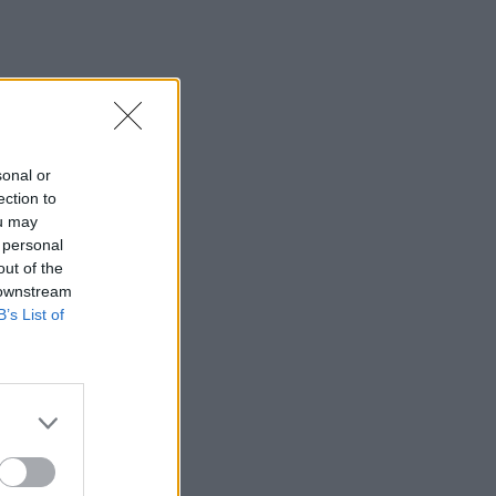
Βαριές καμπάνες για 4
συλληφθέντες σε στέκι
παράνομου τζόγου στη
Θεσσαλονίκη
SHOWBIZ
Η «άλλη» Νάουσα της
sonal or
Σταματίνας Τσιμτσιλή!
ection to
Παράδοση, πίστη και
ou may
ξεχωριστές στιγμές στην
Πάρο
 personal
out of the
 downstream
SHOWBIZ
B’s List of
Γιώργος Παράσχος: Το
χαμόγελο δύναμης μέσα
από το νοσοκομείο – «Πάμε
για νέα θεραπεία»
SHOWBIZ
Ιταλική φινέτσα για τη