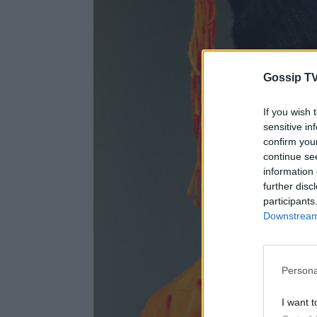
Gossip TV
If you wish 
sensitive in
confirm you
continue se
information 
further disc
participants
Downstream 
Persona
I want t