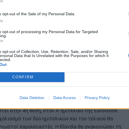
In
o opt-out of the Sale of my Personal Data.
In
to opt-out of processing my Personal Data for Targeted
ing.
In
o opt-out of Collection, Use, Retention, Sale, and/or Sharing
ersonal Data that Is Unrelated with the Purposes for which it
lected.
Out
CONFIRM
Data Deletion
Data Access
Privacy Policy
τεί στην 4η θέση, στον Α’ ημιτελικό της Eurovision
χολιασμό των δύο ημιτελικών και του τελικού θα
 γνωστοί παρουσιαστές. Η Klavdia θα ανακοινώσει τη