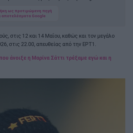
ήκη ως προτιμώμενη πηγή
α αποτελέσματα Google
ύς, στις 12 και 14 Μαΐου, καθώς και τον μεγάλο
026, στις 22.00, απευθείας από την ΕΡΤ1.
 που άνοιξε η Μαρίνα Σάττι τρέξαμε εγώ και η