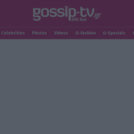
Celebrities
Photos
Videos
G-Fashion
G-Specials