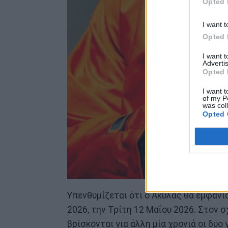
Opted 
I want t
Opted 
I want 
Advertis
Opted 
I want t
of my P
was col
Opted 
Υπενθυμίζεται ότι ο Ακύλας θα εμφανισ
2026, την Τρίτη 12 Μαΐου 2026. Στον σ
βρίσκονται για άλλη μία χρονιά οι δυο