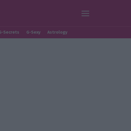
G-Secrets
G-Sexy
Astrology