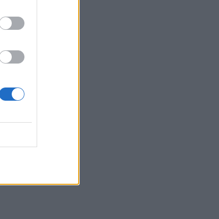
Μαρία Μπεκατώρου! Με το
απόλυτο λευκό σύνολο και
ψάθινο καπέλο στη
Σαρδηνία
MEDIA
Για Σένα: Η Αλεξάνδρα
Κολαΐτη είναι η Μαργαρίτα
που θα ρισκάρει τα πάντα
για τα όνειρά της
SHOWBIZ
Κατερίνα Γερονικολού: Με
κομψό poolside look και με
θέα αξεπέραστη!
G-SPORTS
ΠΑΟΚ-Άντερλεχτ με σούπερ
προσφορά* και
ενισχυμένες αποδόσεις από