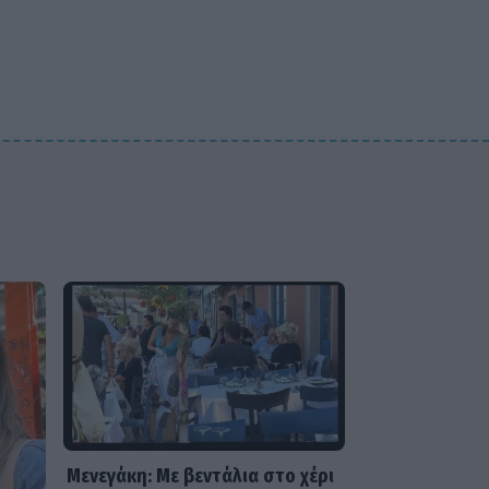
MEDIA
Ο Ιακωβίδης έφερε
αναστάτωση στο πλατό! Η
ατάκα της Γεωργαντή και η
αντίδραση του Κολοκυθά
Μενεγάκη: Με βεντάλια στο χέρι