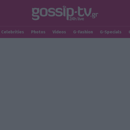
Celebrities
Photos
Videos
G-Fashion
G-Specials