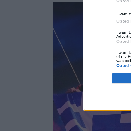
Opted 
I want t
Opted 
I want 
Advertis
Opted 
I want t
of my P
was col
Opted 