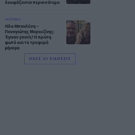
δοκιμάζονται περισσότερο
SHOWBIZ
Λίλα Μπακλέση –
Παναγιώτης Μαρκεζίνης:
Έγιναν γονείς! Η πρώτη
φωτό και το τρυφερό
μήνυμα
ΟΛΕΣ ΟΙ ΕΙΔΗΣΕΙΣ
SHOWBIZ
Κρατερός Κατσούλης:
Ήταν μια διαδρομή που
επέλεξα για να βρω
τρόπους επικοινωνίας και
συνεννόησης
SHOWBIZ
Συγκινεί η Ανθή Βούλγαρη:
«Χωρίς εσένα το φετινό
καλοκαίρι θα ήταν το
δυσκολότερο της ζωής