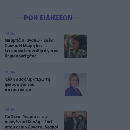
ΡΟΗ ΕΙΔΗΣΕΩΝ
MEDIA
Μπαμπά σ’ αγαπώ - Ελένη
Σακκά: Η Μαίρη δεν
λειτουργεί συνειδητά για να
δημιουργεί χάος
MEDIA
Έλλη Κασόλη: «Έχω τη
φιλοσοφία του
«στρατιώτη»
MEDIA
Για Σένα: Γνωρίστε την
οικογένεια Ηλιάδη – Εκεί
όπου οι πιο δυνατοί δεσμοί