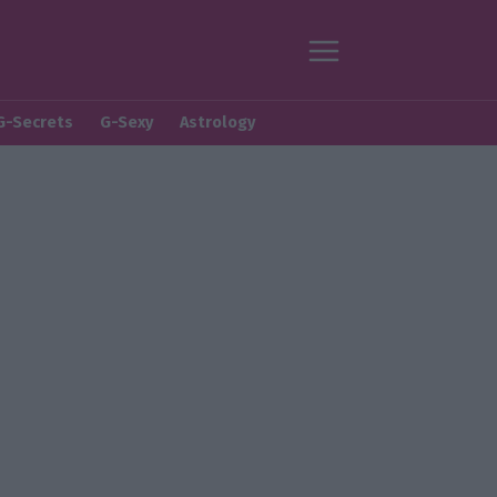
G-Secrets
G-Sexy
Astrology