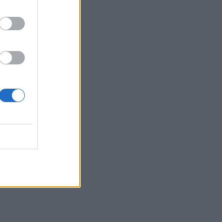
SHOWBIZ
Κίμωλος όπως όνειρο! Το
ειδυλλιακό καλοκαίρι
Σωτηροπούλου - Κωστή
Μαραβέγια μέσα από
εικονές
MEDIA
ALPHA: ΡΙΦΙΦΙ του Σωτήρη
Τσαφούλια σε Α’
τηλεοπτική προβολή - Η
επίσημη ανακοίνωση
MEDIA
ΣΚΑΪ: Ανακοίνωσε την
ολοκλήρωση της
συνεργασίας με τον
Γρηγόρη Δημητριάδη