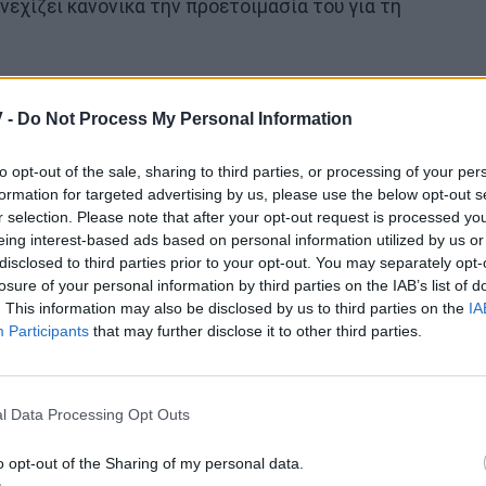
νεχίζει κανονικά την προετοιμασία του για τη
άτων ήμουν τόσο χαρούμενος! Χοροπηδούσα,
αβήχτηκε ένας μυς στην πλάτη μου λίγο”
 -
Do Not Process My Personal Information
to opt-out of the sale, sharing to third parties, or processing of your per
formation for targeted advertising by us, please use the below opt-out s
μέχρι τον τελικό. Μην ανησυχείτε”.
r selection. Please note that after your opt-out request is processed y
eing interest-based ads based on personal information utilized by us or
α όμως πραγματικά να έρθω. Χρειάστηκε να ακυρώσω
disclosed to third parties prior to your opt-out. You may separately opt-
ι να προσέχω για τις επόμενες μέρες. Αλλά ήθελα
losure of your personal information by third parties on the IAB’s list of
 εν συνεχεία, ο εκπρόσωπος της Ελλάδος στην
. This information may also be disclosed by us to third parties on the
IA
Participants
that may further disclose it to other third parties.
αμόγελο, “ευχαριστώ για την αγάπη και την
l Data Processing Opt Outs
 Eurovision 2026 - Ελλάδα, Φινλανδία, Γαλλία ή
o opt-out of the Sharing of my personal data.