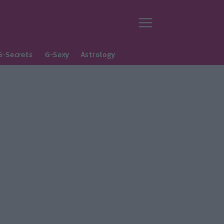
G-Secrets
G-Sexy
Astrology