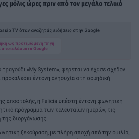
ς μόλις ώρες πριν από τον μεγάλο τελικό
ssip TV όταν αναζητάς ειδήσεις στην Google
ήκη ως προτιμώμενη πηγή
α αποτελέσματα Google
το τραγούδι «My System», φέρεται να έχασε σχεδόν
ι προκαλέσει έντονη ανησυχία στη σουηδική
ς αποστολής, η Felicia υπέστη έντονη φωνητική
τητικό πρόγραμμα των τελευταίων ημερών, τις
η της διοργάνωσης.
νητική ξεκούραση, με πλήρη αποχή από την ομιλία,