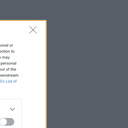
Κρατερός Κατσούλης: «Δεν
υπάρχει πολύς χρόνος για
προσωπική ζωή»
SHOWBIZ
Ρουμελιώτη: Δεν σταματά
να γκρινιάζει ο γιος της - Η
sonal or
ανάρτηση και οι απορίες
ection to
της νέας μαμάς
ou may
 personal
HOLLYWOOD
out of the
 downstream
Αντόνιο Μπαντέρας: Η
καρδιακή προσβολή που
B’s List of
του άλλαξε τη ζωή
SHOWBIZ
«Θα κινηθώ νομικά» -
Κόλαφος ο Χρίστος
Κούγιας για τα
δημοσιεύματα που