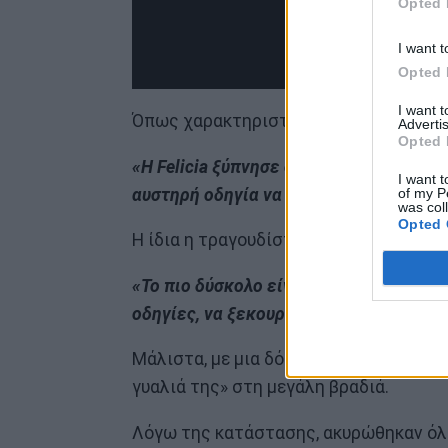
Opted 
I want t
Opted 
I want 
Όπως χαρακτηριστικά ανέφερε η ομάδα
Advertis
Opted 
«Η Felicia ξύπνησε σχεδόν χωρίς φωνή.
I want t
αυστηρή οδηγία να μην μιλά καθόλου».
of my P
was col
Opted 
Η ίδια η τραγουδίστρια εμφανίστηκε ψ
«Το πιο δύσκολο είναι ότι δεν μπορώ ν
οδηγίες, να ξεκουραστώ και να πίνω ν
Μάλιστα, με μια δόση χιούμορ πρόσθεσε
γυαλιά της» στη μεγάλη βραδιά.
Λόγω της κατάστασης, ακυρώθηκαν όλες