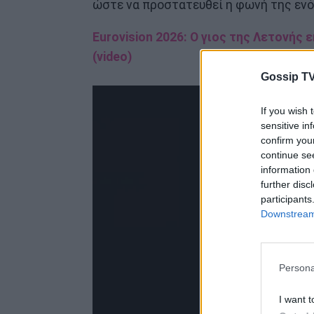
ώστε να προστατευθεί η φωνή της ενό
Eurovision 2026: Ο γιος της Λετονής 
(video)
Gossip TV
If you wish 
sensitive in
confirm you
continue se
information 
further disc
participants
Downstream 
Persona
I want t