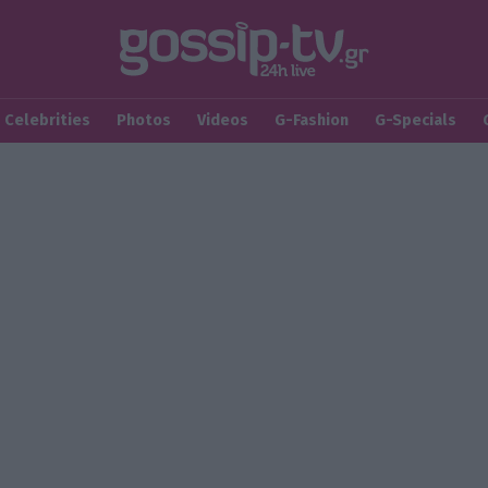
Celebrities
Photos
Videos
G-Fashion
G-Specials