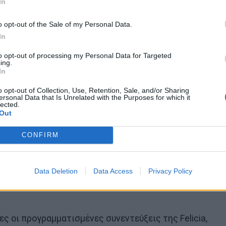
In
o opt-out of the Sale of my Personal Data.
In
to opt-out of processing my Personal Data for Targeted
 της σε δήλωσή της στην Aftonbladet:
ing.
In
 Δεν υπάρχει κάποια ασθένεια, όμως της έχει δοθεί
o opt-out of Collection, Use, Retention, Sale, and/or Sharing
ersonal Data that Is Unrelated with the Purposes for which it
lected.
Out
ύχραιμη:
CONFIRM
α μιλήσω. Παρ’ όλα αυτά πρέπει να ακολουθήσω τις
ερό. Ανυπομονώ για τον τελικό».
Data Deletion
Data Access
Privacy Policy
 ότι ελπίζει «να αντέξει και η φωνή της και τα…
 οι προγραμματισμένες συνεντεύξεις της Felicia,