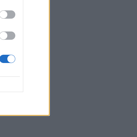
αφορούν την προσωπική
του ζωή
SHOWBIZ
Τέτα Κωνσταντά: Τα νέα για
την υγεία του Γιώργου
Ματαράγκα και ο γάμος με
τον αδερφό του, Γιάννη
SHOWBIZ
Οικονομάκου: «Έσκασε
όλη η κούραση του
χειμώνα» - Το πρόβλημα
στις διακοπές στο νησί
Μπόρα Μπόρα
MEDIA
Μπαμπά, σ’ αγαπώ spoiler:
Η Βιργινία χάνει το
νηπιαγωγείο