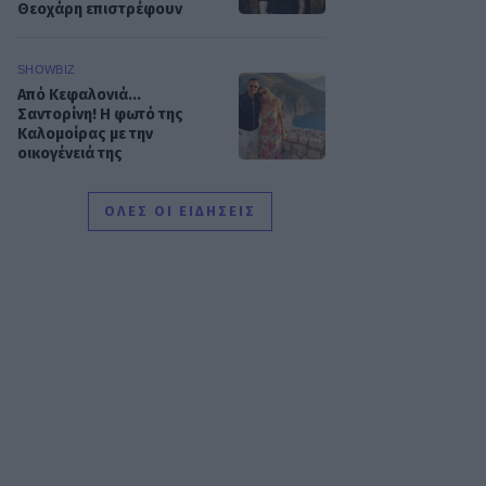
Θεοχάρη επιστρέφουν
SHOWBIZ
Από Κεφαλονιά...
Σαντορίνη! Η φωτό της
Καλομοίρας με την
οικογένειά της
ΟΛΕΣ ΟΙ ΕΙΔΗΣΕΙΣ
SHOWBIZ
«Τον είδα μπροστά μου,
λαμπερό…» - Πώς η
Αγγελική Ηλιάδη είδε τον
Χριστό και έζησε το θαύμα
SHOWBIZ
Ξέσπασε η Ναταλί
Κάκκαβα: «Πόσο
ενοχλητικοί μπορείτε να
γίνετε;»