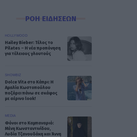
ΡΟΗ ΕΙΔΗΣΕΩΝ
HOLLYWOOD
Hailey Bieber: Τέλος το
Pilates – Η νέα προπόνηση
για τέλειους γλουτούς
SHOWBIZ
Dolce Vita στο Κάπρι: Η
Αμαλία Κωστοπούλου
ποζάρει πάνω σε σκάφος
με αέρινο look!
MEDIA
Φόνοι στο Καμπαναριό:
Μένη Κωνσταντινίδου,
Λυδία Τζανουδάκη και Άννη