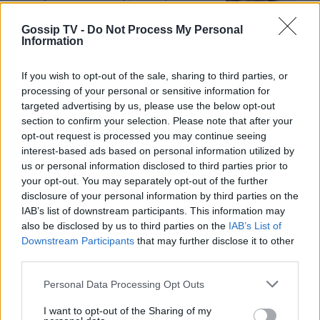
το πω γιατί έχω μεγαλώσει πια. Δεν
με ενδιαφέρει αν με παρεξηγήσουν»
Gossip TV -
Do Not Process My Personal
Information
If you wish to opt-out of the sale, sharing to third parties, or
SHOWBIZ
processing of your personal or sensitive information for
Η Ρούλα Κορομηλά μαγνητίζει τα
targeted advertising by us, please use the below opt-out
βλέμματα με το elegant chic look
section to confirm your selection. Please note that after your
της
opt-out request is processed you may continue seeing
ΟΛΕΣ ΟΙ ΕΙΔΗΣΕΙΣ
interest-based ads based on personal information utilized by
us or personal information disclosed to third parties prior to
your opt-out. You may separately opt-out of the further
SHOWBIZ
disclosure of your personal information by third parties on the
«Θα γίνετε ρόμπα…» - Ξέσπασε η
DPG NETWORK
IAB’s list of downstream participants. This information may
Ελένη Βουλγαράκη! Η οργισμένη
also be disclosed by us to third parties on the
IAB’s List of
ανάρτηση
Downstream Participants
that may further disclose it to other
third parties.
Personal Data Processing Opt Outs
SHOWBIZ
I want to opt-out of the Sharing of my
Βαρύ πένθος για την Ιρένε Τροστ–