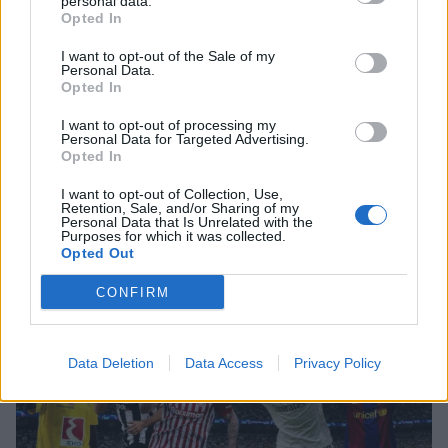
personal data.
Ραγίζουν καρδιές τα λόγια για τον
Opted In
μπαμπά της: «Όλα φαντάζουν
μάταια»
I want to opt-out of the Sale of my
Personal Data.
Opted In
SHOWBIZ
I want to opt-out of processing my
Ακύλας: «Μέσα μου ψυχολογικά
Personal Data for Targeted Advertising.
Opted In
ένιωσα περίεργα, τα συναισθήματα
δεν είναι γρανάζια»
I want to opt-out of Collection, Use,
Τουρίστας επιχείρησε να χρηματίσει υπάλληλο
Retention, Sale, and/or Sharing of my
επιχείρησης για του επιτρέψει να ασελγήσει σε
Personal Data that Is Unrelated with the
Purposes for which it was collected.
ανήλικη
Opted Out
MEDIA
«Κοινωνία Ώρα MEGA»: Βασίλης
CONFIRM
Τσεκούρας και Τζωρτζίνα
Μαλλιαρόζη στην πρωινή
ενημέρωση του σταθμού
Data Deletion
Data Access
Privacy Policy
MEDIA
Γιώτα Κηπουρού: Επιστρέφει τελικά