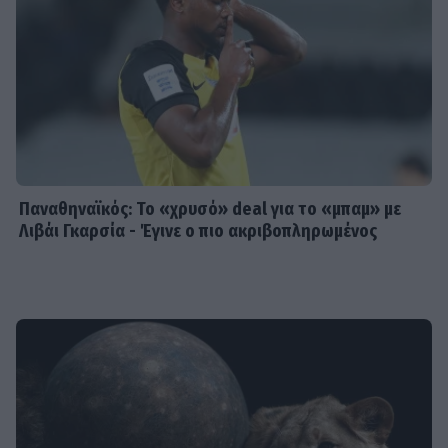
Παναθηναϊκός: Το «χρυσό» deal για το «μπαμ» με
Λιβάι Γκαρσία - Έγινε ο πιο ακριβοπληρωμένος