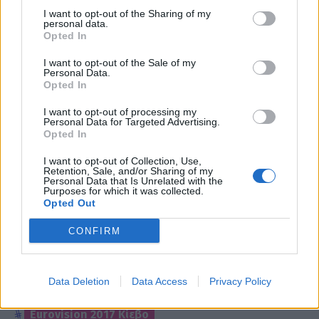
I want to opt-out of the Sharing of my
personal data.
eurovision 2017
Naviband
Opted In
Λευκορωσία
Eurovision
I want to opt-out of the Sale of my
Personal Data.
Opted In
Eurovision 2017 Greece
I want to opt-out of processing my
Eurovision 2017 Ελλάδα
Personal Data for Targeted Advertising.
Opted In
Eurovision 2017 αποτελέσματα
I want to opt-out of Collection, Use,
Retention, Sale, and/or Sharing of my
Eurovision 2017 Νικητής
Personal Data that Is Unrelated with the
Purposes for which it was collected.
Eurovision 2017 Τελικός
Opted Out
Eurovision 2017 Φαβορί
CONFIRM
Eurovision 2017 νικητές
Data Deletion
Data Access
Privacy Policy
Greece Eurovision 2017
Eurovision 2017 Κίεβο