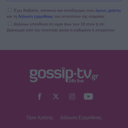
πρώτο πράγμα που κάνω...» - Δες
αναλυτικά τη συνταγή που
Έχω διαβάσει, κατανοώ και αποδέχομαι τους
όρους χρήσης
μοιράστηκε
και τη
δήλωση εχεμύθειας
του ιστοτόπου της εταιρείας
Δηλώνω υπεύθυνα ότι είμαι άνω των 18 ετών ή ότι
βρίσκομαι υπό την εποπτεία γονέα ή κηδεμόνα ή επιτρόπου
MEDIA
Κανακαρά: Τι σημαίνει ο τίτλος της
νέας σειράς του Mega - Το ιδιαίτερο
έθιμο της Καρπάθου
SHOWBIZ
Λυδία Κονιόρδου: «Δεν νιώθω ότι
έχω κάνει κάποια καριέρα»
Όροι Χρήσης
Δήλωση Εχεμύθειας
MEDIA
Για Σένα spoiler: Στους πέντε