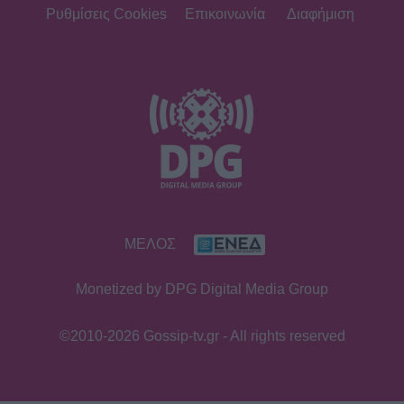
δρόμους η Αλίκη - Της γυρίζουν όλοι
Ρυθμίσεις Cookies
Επικοινωνία
Διαφήμιση
την πλάτη
SHOWBIZ
Η άγνωστη ιστορία πίσω από την
τολμηρή σκηνή της Ζωής Λάσκαρη
και του Αλέκου Αλεξανδράκη
MEDIA
ΜΕΛΟΣ
Δύο μαύρα πουκάμισα spoiler: Η
άφιξη της Μαρκέλλας φέρνει κι ένα
Monetized by DPG Digital Media Group
θαμμένο μυστικό από την Κρήτη
©2010-2026 Gossip-tv.gr - All rights reserved
SHOWBIZ
Βανέσα Αδαμοπούλου: «Η φήμη