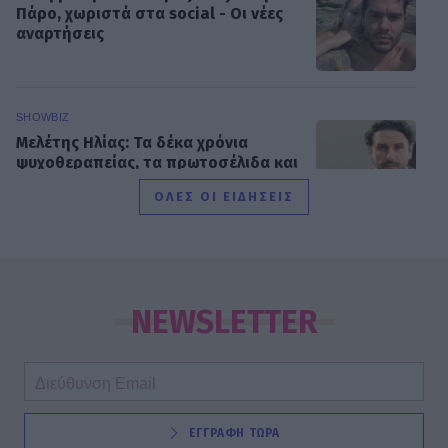
Πάρο, χωριστά στα social - Οι νέες
αναρτήσεις
SHOWBIZ
Μελέτης Ηλίας: Τα δέκα χρόνια
ψυχοθεραπείας, τα πρωτοσέλιδα και
ο «τέλειος» γάμος
ΟΛΕΣ ΟΙ ΕΙΔΗΣΕΙΣ
GOSSIP SPECIALS
Σας μοιάζει η Σμαράγδα Καρύδη για
57 ετών; Και όμως! Τόσα κεράκια θα
NEWSLETTER
έχει η τούρτα της σήμερα!
SHOWBIZ
ΕΓΓΡΑΦΗ ΤΩΡΑ
Καλομοίρα: «Όταν κάνω δίαιτα, το