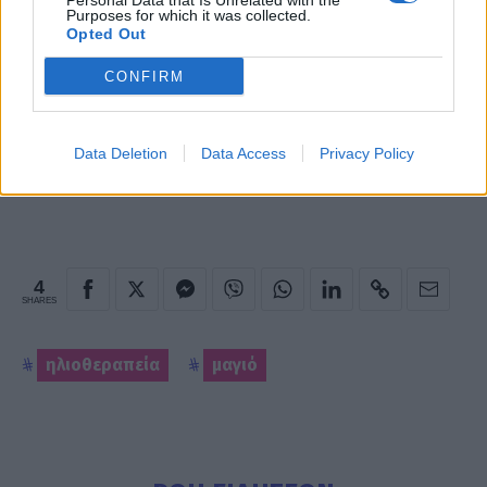
Personal Data that Is Unrelated with the
Purposes for which it was collected.
Opted Out
Photo 1/1
CONFIRM
Θα πάθετε πλάκα με το σώμα της Αλεξάνδρας
Παλαιολόγου
Data Deletion
Data Access
Privacy Policy
4
SHARES
ηλιοθεραπεία
μαγιό