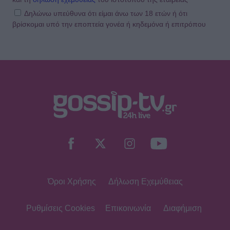
Δηλώνω υπεύθυνα ότι είμαι άνω των 18 ετών ή ότι
βρίσκομαι υπό την εποπτεία γονέα ή κηδεμόνα ή επιτρόπου
SHOWBIZ
Ευγενία Σαμαρά: Μαγικές εικόνες από
ψηλά – Η πτήση με αερόστατο στο
Μεξικό
SHOWBIZ
Η Χρηστίδου στην Κρήτη με stylish
cut-out μαγιό που αναδεικνύει την
κομψή & μαυρισμένη σιλουέτα της
Όροι Χρήσης
Δήλωση Εχεμύθειας
SHOWBIZ
Βαλαβάνη: Εντυπωσιακή σιλουέτα,
εφαρμοστό σικ φόρεμα και wet look
Ρυθμίσεις Cookies
Επικοινωνία
Διαφήμιση
- Μαγνήτισε όλα τα βλέμματα