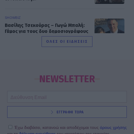
SHOWBIZ
Βασίλης Τσεκούρας – Γωγώ Μπαλή:
Γάμος για τους δυο δημοσιογράφους
του Mega - Πότε παντρεύονται
ΟΛΕΣ ΟΙ ΕΙΔΗΣΕΙΣ
SHOWBIZ
Παυλίνα Βουλγαράκη: Η μουσική
στιγμή με την κόρη της που
NEWSLETTER
ξεχώρισε – Η Ερωφίλη «κλέβει» την
παράσταση
SHOWBIZ
ΕΓΓΡΑΦΗ ΤΩΡΑ
«Ευλογία τα παιδιά» - Η σπάνια
φωτό του Γονίδη με την μικρή του
κόρη! Μαζί στο τιμόνι της βάρκας
Έχω διαβάσει, κατανοώ και αποδέχομαι τους
όρους χρήσης
και τη
δήλωση εχεμύθειας
του ιστοτόπου της εταιρείας