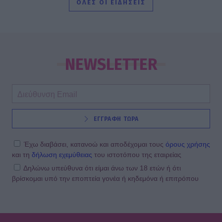
ΟΛΕΣ ΟΙ ΕΙΔΗΣΕΙΣ
SHOWBIZ
Δήμητρα Παπαδήμα: Η εντυπωσιακή
καλοκαιρινή ανάρτηση στα 62 της
NEWSLETTER
και η εξομολόγηση για τη ζωή της
SHOWBIZ
ΕΓΓΡΑΦΗ ΤΩΡΑ
Άννα Μπεζάν: Οι άκρως τρυφερές
στιγμές στη Μύκονο αγκαλιά με την
κόρη της και η πρόταση γάμου
Έχω διαβάσει, κατανοώ και αποδέχομαι τους
όρους χρήσης
και τη
δήλωση εχεμύθειας
του ιστοτόπου της εταιρείας
Δηλώνω υπεύθυνα ότι είμαι άνω των 18 ετών ή ότι
βρίσκομαι υπό την εποπτεία γονέα ή κηδεμόνα ή επιτρόπου
SHOWBIZ
Ελένη Ράντου: Συγκινεί το ύστατο
χαίρε στον Νίκο Καλογερόπουλο
-«Ευγνώμων που σε γνώρισα»