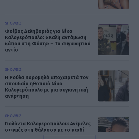
SHOWBIZ
Φοίβος Δεληβοριάς για Νίκο
Καλογερόπουλο: «Καλή αντάμωση
κάπου στη Φύση» – Το συγκινητικό
αντίο
SHOWBIZ
Η Ρούλα Κορομηλά αποχαιρετά τον
σπουδαίο ηθοποιό Νίκο
Καλογερόπουλο με μια συγκινητική
ανάρτηση
SHOWBIZ
Γιολάντα Καλογεροπούλου: Ανέμελες
στιγμές στη θάλασσα με το παιδί
της πριν τη νέα σειρά του ΑΝΤ1