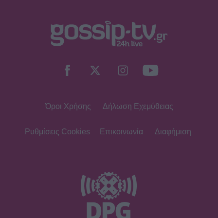
SHOWBIZ
Εριέττα Μανούρη: Η σπάνια
φωτογραφία με μπικίνι – Summer
πόζες με κόκκινο μαγιό
Όροι Χρήσης
Δήλωση Εχεμύθειας
SHOWBIZ
Άννα Βίσση: Πάντα ένα βήμα
μπροστά με το πιο κλασσικό
Ρυθμίσεις Cookies
Επικοινωνία
Διαφήμιση
καλοκαιρινό αξεσουάρ!
MEDIA
Οι νέες σειράς του Alpha για τη
σεζόν 2026-2027- Δράμα, γέλιο,
έρωτες