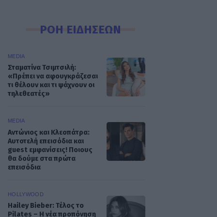
ΡΟΗ ΕΙΔΗΣΕΩΝ
MEDIA
Σταματίνα Τσιμτσιλή:
«Πρέπει να αφουγκράζεσαι
τι θέλουν και τι ψάχνουν οι
τηλεθεατές»
MEDIA
Αντώνιος και Κλεοπάτρα:
Αυτοτελή επεισόδια και
guest εμφανίσεις! Ποιους
θα δούμε στα πρώτα
επεισόδια
HOLLYWOOD
Hailey Bieber: Τέλος το
Pilates – Η νέα προπόνηση