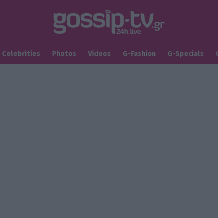
Celebrities
Photos
Videos
G-Fashion
G-Specials