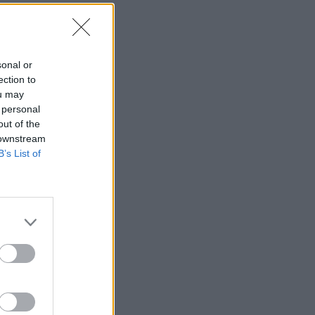
SHOWBIZ
«Τον είδα μπροστά μου,
λαμπερό…» - Πώς η
sonal or
Αγγελική Ηλιάδη είδε τον
Χριστό και έζησε το θαύμα
ection to
ou may
 personal
SHOWBIZ
out of the
Ξέσπασε η Ναταλί
 downstream
Κάκκαβα: «Πόσο
B’s List of
ενοχλητικοί μπορείτε να
γίνετε;»
SHOWBIZ
Τροχαίο ατύχημα για τον
Mike
SHOWBIZ