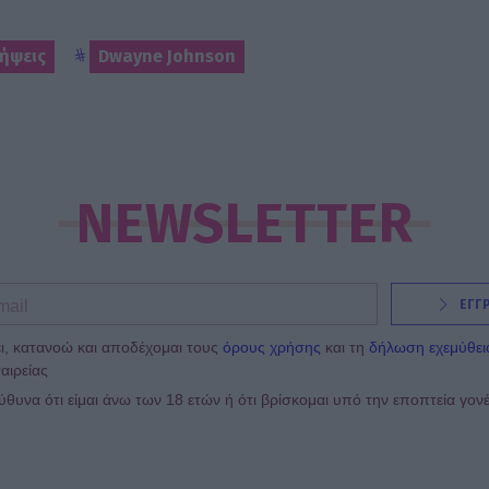
ήψεις
Dwayne Johnson
NEWSLETTER
ΕΓΓ
ι, κατανοώ και αποδέχομαι τους
όρους χρήσης
και τη
δήλωση εχεμύθει
αιρείας
υνα ότι είμαι άνω των 18 ετών ή ότι βρίσκομαι υπό την εποπτεία γον