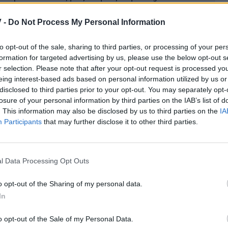
ήκη ως προτιμώμενη πηγή
 -
Do Not Process My Personal Information
α αποτελέσματα Google
to opt-out of the sale, sharing to third parties, or processing of your per
formation for targeted advertising by us, please use the below opt-out s
κολουθεί καριέρα ηθοποιού, ωστόσο δεν ήταν
r selection. Please note that after your opt-out request is processed y
eing interest-based ads based on personal information utilized by us or
disclosed to third parties prior to your opt-out. You may separately opt-
-14 μου, και έκανα πολλά πράγματα που δεν θα
losure of your personal information by third parties on the IAB’s list of
. This information may also be disclosed by us to third parties on the
IA
 αλλά την ίδια στιγμή έτρεφα σεβασμό για τους
Participants
that may further disclose it to other third parties.
Δεν ήμουν σίγουρος για το ποιος ήμουν και το τι θα
 Καθημερινά, μετά το σχολείο, θα πήγαινα για
κρά, ήταν τα «βουνά». Οπότε μπορείς να με
l Data Processing Opt Outs
 μισο-άφρο μαλλιά μου» είπε στο People.
o opt-out of the Sharing of my personal data.
In
o opt-out of the Sale of my Personal Data.