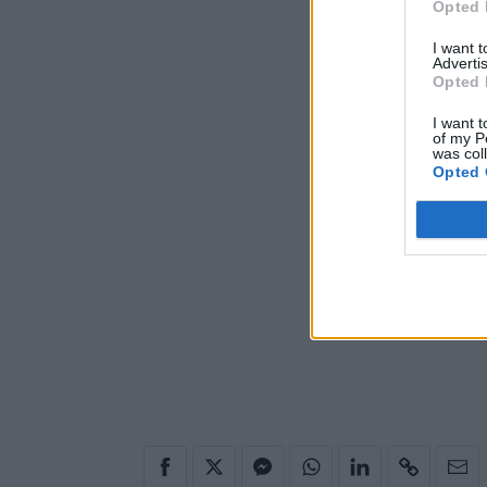
Opted 
I want 
Advertis
Opted 
I want t
of my P
was col
Opted 