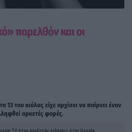
κό» παρελθόν και οι
α 13 του κιόλας είχε αρχίσει να παίρνει έναν
λληφθεί αρκετές φορές.
ssip TV όταν αναζητάς ειδήσεις στην Google