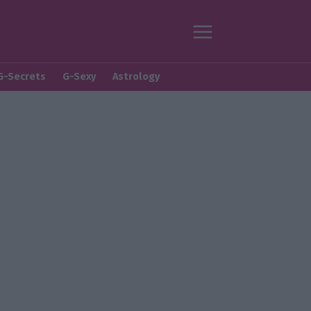
G-Secrets
G-Sexy
Astrology