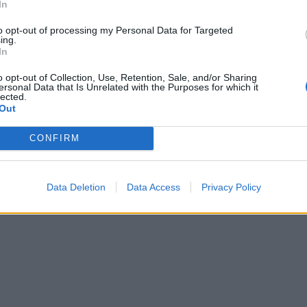
In
to opt-out of processing my Personal Data for Targeted
ing.
In
o opt-out of Collection, Use, Retention, Sale, and/or Sharing
ersonal Data that Is Unrelated with the Purposes for which it
lected.
Out
CONFIRM
Data Deletion
Data Access
Privacy Policy