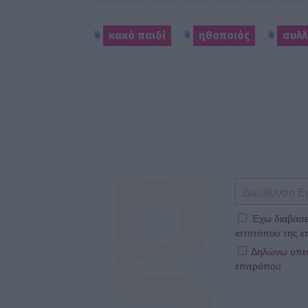
κακό παιδί
ηθοποιός
συλλ
Έχω διαβάσε
ιστοτόπου της ετ
Δηλώνω υπεύθ
επιτρόπου