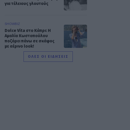
για τέλειους γλουτούς
SHOWBIZ
Dolce Vita στο Κάπρι: Η
Αμαλία Κωστοπούλου
ποζάρει πάνω σε σκάφος
με αέρινο look!
ΟΛΕΣ ΟΙ ΕΙΔΗΣΕΙΣ
MEDIA
Φόνοι στο Καμπαναριό:
Μένη Κωνσταντινίδου,
Λυδία Τζανουδάκη και Άννη
Θεοχάρη επιστρέφουν
SHOWBIZ
Από Κεφαλονιά...
Σαντορίνη! Η φωτό της
Καλομοίρας με την
οικογένειά της