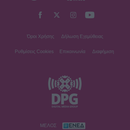
Σταματίνα Τσιμτσιλή: Η εξόρμηση
για ψάρεμα στην Πάρο με τον Θέμη
Σοφό και τον γιο τους
Όροι Χρήσης
Δήλωση Εχεμύθειας
MEDIA
Τηλεθέαση – Το Σόι σου: «Σαρώνει»
ακόμη και στις επαναλήψεις –
Ρυθμίσεις Cookies
Επικοινωνία
Διαφήμιση
Αντίστροφη μέτρηση για τον νέο
κύκλο
SHOWBIZ
Στον βυθό για μαργαριτάρια η Αθηνά
Οικονομάκου και ο Μπρούνο
Τσερέλα - To βίντεο με την
ανακάλυψη
SHOWBIZ
ΜΕΛΟΣ