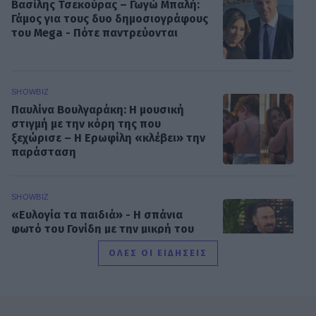
Βασίλης Τσεκούρας – Γωγώ Μπαλή:
Γάμος για τους δυο δημοσιογράφους
του Mega - Πότε παντρεύονται
SHOWBIZ
Παυλίνα Βουλγαράκη: Η μουσική
στιγμή με την κόρη της που
ξεχώρισε – Η Ερωφίλη «κλέβει» την
παράσταση
SHOWBIZ
«Ευλογία τα παιδιά» - Η σπάνια
φωτό του Γονίδη με την μικρή του
κόρη! Μαζί στο τιμόνι της βάρκας
ΟΛΕΣ ΟΙ ΕΙΔΗΣΕΙΣ
SHOWBIZ