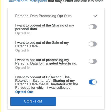
Downstream Participants
that may further disclose it to other
third parties.
Personal Data Processing Opt Outs
I want to opt-out of the Sharing of my
personal data.
Ο φάκελος με το νικητή άνοιξε πριν από λίγο και
Opted In
το Όσκαρ πάει τελικά στον Mahershala Ali το
I want to opt-out of the Sale of my
μεγάλο φαβορί για την ερμηνεία του στο
Personal Data.
Opted In
Moonlight ο οποίος γράφει και ιστορία στα
I want to opt-out of processing my
βραβεία αφού είναι ο πρώτος μουσουλμάνος
Personal Data for Targeted Advertising.
Opted In
ηθοποιός που φεύγει με το αγαλματίδιο.
I want to opt-out of Collection, Use,
Retention, Sale, and/or Sharing of my
Personal Data that Is Unrelated with the
Purposes for which it was collected.
Opted Out
Lucas Hedges
Mahershala Ali
CONFIRM
Dev Patel
Michael Shannon
Όσκαρ