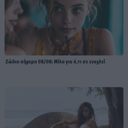
Ζώδια σήμερα 08/08: Μίλα για ό,τι σε ενοχλεί