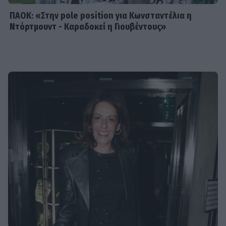
ΠΑΟΚ: «Στην pole position για Κωνσταντέλια η
Ντόρτμουντ - Καραδοκεί η Γιουβέντους»