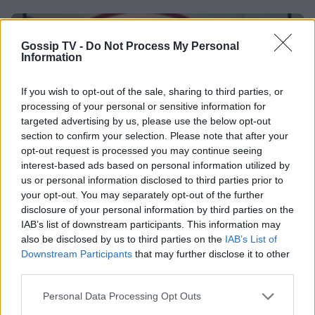
SHOWBIZ
Gossip TV -
Do Not Process My Personal
Information
Κίμωλος όπως όνειρο! Το ειδυλλιακό
καλοκαίρι Σωτηροπούλου - Κωστή
Μαραβέγια μέσα από εικονές
If you wish to opt-out of the sale, sharing to third parties, or
processing of your personal or sensitive information for
targeted advertising by us, please use the below opt-out
section to confirm your selection. Please note that after your
MEDIA
opt-out request is processed you may continue seeing
ALPHA: ΡΙΦΙΦΙ του Σωτήρη
interest-based ads based on personal information utilized by
Τσαφούλια σε Α’ τηλεοπτική
us or personal information disclosed to third parties prior to
προβολή - Η επίσημη ανακοίνωση
your opt-out. You may separately opt-out of the further
Σέρρες: «Δεν ήταν μόνο η ταχύτητα» – Η ανάλυση
disclosure of your personal information by third parties on the
πραγματογνώμονα για το σφοδρό δυστύχημα
IAB’s list of downstream participants. This information may
also be disclosed by us to third parties on the
IAB’s List of
MEDIA
Downstream Participants
that may further disclose it to other
ΣΚΑΪ: Ανακοίνωσε την ολοκλήρωση
third parties.
της συνεργασίας με τον Γρηγόρη
Δημητριάδη
Personal Data Processing Opt Outs