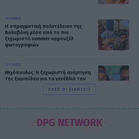
SHOWBIZ
Η «πραγματική πολυτέλεια» της
Βαλαβάνη μέσα από το πιο
ξεχωριστό summer καρουζέλ
φωτογραφιών
SHOWBIZ
Μιχόπουλος: Η ξεχωριστή ανάρτηση
της Ευριπίδου για τα γενέθλιά του
είναι γεμάτη κοινές στιγμές τους
ΟΛΕΣ ΟΙ ΕΙΔΗΣΕΙΣ
SHOWBIZ
Συγκλονίζει η δημοσιογράφος
DPG NETWORK
Ιωάννα Κουλούρη: Αναγκάστηκαν να
με δέσουν για να μη βλάψω τον
εαυτό μου