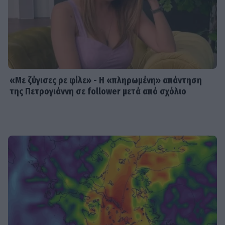
MEDIA
«Κοινωνία Ώρα MEGA»: Βασίλης
Τσεκούρας και Τζωρτζίνα
Μαλλιαρόζη στην πρωινή
ενημέρωση του σταθμού
«Με ζύγισες ρε φίλε» - H «πληρωμένη» απάντηση
της Πετρογιάννη σε follower μετά από σχόλιο
MEDIA
Γιώτα Κηπουρού: Επιστρέφει τελικά
στο «Πρωινό» στο πλευρό του
Γιώργου Λιάγκα;
SHOWBIZ
Μαρία Ηλιάκη: Η προσωπική νίκη
στις διακοπές και η μάχη με τη
διάσπαση προσοχής μετά την
εγκυμοσύνη