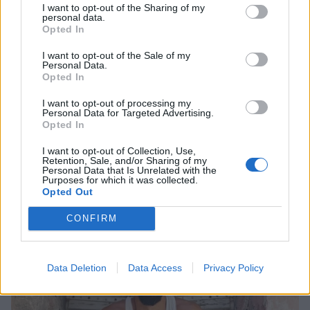
I want to opt-out of the Sharing of my
personal data.
Opted In
SHOWBIZ
I want to opt-out of the Sale of my
«Με ζύγισες ρε φίλε» - H
Personal Data.
«πληρωμένη» απάντηση της
Opted In
Πετρογιάννη σε follower μετά από
σχόλιο
I want to opt-out of processing my
Personal Data for Targeted Advertising.
Opted In
SHOWBIZ
I want to opt-out of Collection, Use,
Οι παικταράδες που δεν έγιναν ποτέ οι θρύλοι που
Απασφάλισε ο Δάντης: «Τολμάω να
Retention, Sale, and/or Sharing of my
Personal Data that Is Unrelated with the
περιμέναμε
το πω γιατί έχω μεγαλώσει πια. Δεν
Purposes for which it was collected.
με ενδιαφέρει αν με παρεξηγήσουν»
Opted Out
CONFIRM
SHOWBIZ
Η Ρούλα Κορομηλά μαγνητίζει τα
Data Deletion
Data Access
Privacy Policy
βλέμματα με το elegant chic look
της