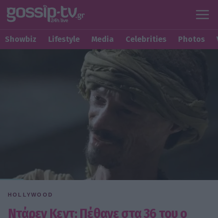
Showbiz
Lifestyle
Media
Celebrities
Photos
HOLLYWOOD
Ντάρεν Κεντ: Πέθανε στα 36 του ο