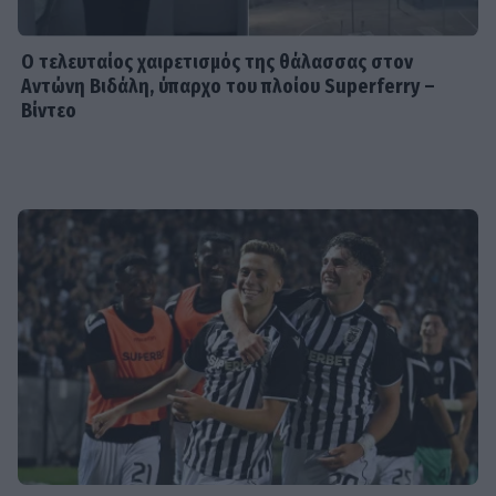
εσένα»: Η συγκινητική ανάρτηση της
Βαλαβάνη για τον Γρηγόρη Μόργκαν
Ο τελευταίος χαιρετισμός της θάλασσας στον
Αντώνη Βιδάλη, ύπαρχο του πλοίου Superferry –
Βίντεο
SHOWBIZ
Ξένια Κουτσουμπή: Έγινε τεσσάρων
μηνών - Η τρυφερή ανάρτηση της
Καινούργιου
SHOWBIZ
Λένα Παπαληγούρα για την απώλεια
του πατέρα της: «Δεν υπάρχει μέρα
που να μην τον σκεφτώ»