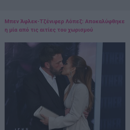
Μπεν Άφλεκ-Τζένιφερ Λόπεζ: Αποκαλύφθηκε
η μία από τις αιτίες του χωρισμού