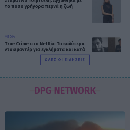
Σταματίνα Τσιμτσιλή: Αγχώθηκα με
το πόσο γρήγορα περνά η ζωή
MEDIA
True Crime στο Netflix: Τα καλύτερα
ντοκιμαντέρ για εγκλήματα και κατά
συρροή δολοφόνους
ΟΛΕΣ ΟΙ ΕΙΔΗΣΕΙΣ
MEDIA
Κρίνο και αγκάθι: Επιστρέφει μετά
DPG NETWORK
τη φυλακή και δύο οικογένειες
μπαίνουν σε τροχιά σύγκρουσης
SHOWBIZ