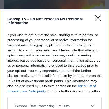
Δημουλίδου:«Οι αναγνώστες που με
ακολουθούν με θεωρούν κορυφαία,
οι haters λογοτεχνικό σκουπίδι»
Gossip TV -
Do Not Process My Personal
Information
MEDIA
If you wish to opt-out of the sale, sharing to third parties, or
TV Land: Αυτοί είναι οι ηθοποιοί που
processing of your personal or sensitive information for
πρωταγωνιστούν στη νέα σατιρική
targeted advertising by us, please use the below opt-out
κωμωδία της ΕΡΤ
section to confirm your selection. Please note that after your
Τι είναι το «σύννεφο φωτιάς» -pyrocumulus ή
opt-out request is processed you may continue seeing
πυροσωρείτης: Δείτε βίντεο της πυρκαγιάς στον
interest-based ads based on personal information utilized by
Κιθαιρώνα
us or personal information disclosed to third parties prior to
SHOWBIZ
your opt-out. You may separately opt-out of the further
Idra Kayne: Παίρνω τον όποιο φόβο
disclosure of your personal information by third parties on the
και τον κάνω δύναμη
IAB’s list of downstream participants. This information may
also be disclosed by us to third parties on the
IAB’s List of
Downstream Participants
that may further disclose it to other
third parties.
HOLLYWOOD
Personal Data Processing Opt Outs
Νταγκ και Τζούλι Πιτ: Τα αδέλφια του