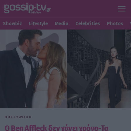
Showbiz
Lifestyle
Media
Celebrities
Photos
HOLLYWOOD
Ο Ben Affleck δεν χάνει χρόνο-Τα