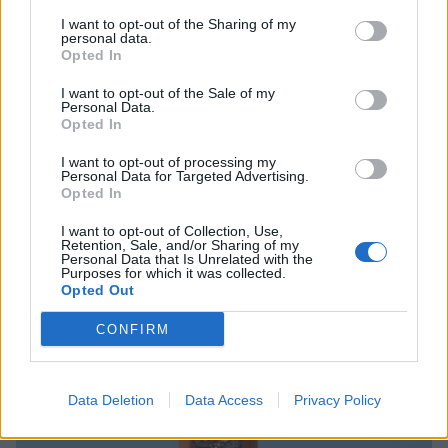
Μπραντ Πιτ που επέλεξαν μια
I want to opt-out of the Sharing of my
personal data.
αλλιώτικη ζωή! Με τι ασχολούνται
Opted In
I want to opt-out of the Sale of my
Personal Data.
Opted In
SHOWBIZ
Δήμητρα Κολλά: Προσπαθώ να
I want to opt-out of processing my
Οι παικταράδες που δεν έγιναν ποτέ οι θρύλοι που
αντιμετωπίζω τα πάντα με χαμόγελο
Personal Data for Targeted Advertising.
περιμέναμε
Opted In
I want to opt-out of Collection, Use,
Retention, Sale, and/or Sharing of my
Personal Data that Is Unrelated with the
Purposes for which it was collected.
SHOWBIZ
Opted Out
Λάμπρος Κωνσταντάρας: Τα πρώτα
γενέθλια χωρίς τον πατέρα
CONFIRM
του-«Xωρίς εσένα, σαν να μην είναι
γιορτές»
Data Deletion
Data Access
Privacy Policy
SHOWBIZ
Με μπικίνι στη Μύκονο η Δέσποινα