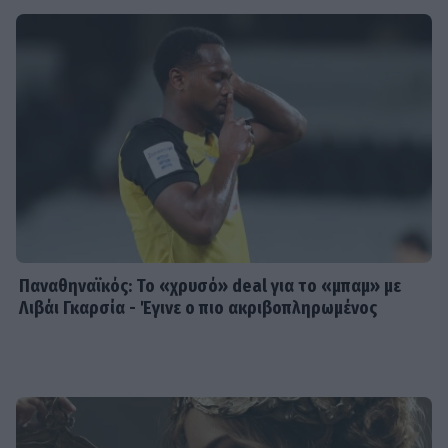
Παναθηναϊκός: Το «χρυσό» deal για το «μπαμ» με
Λιβάι Γκαρσία - Έγινε ο πιο ακριβοπληρωμένος