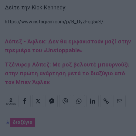
Δείτε την Kick Kennedy:
https://www.instagram.com/p/B_DyzFqg5uS/
Λόπεζ - Άφλεκ: Δεν θα εμφανιστούν μαζί στην
πρεμιέρα τoυ «Unstoppable»
Τζένιφερ Λόπεζ: Με ροζ βελουτέ μπουρνούζι
στην πρώτη ανάρτηση μετά το διαζύγιο από
τον Μπεν Άφλεκ
2
SHARES
διαζύγιο