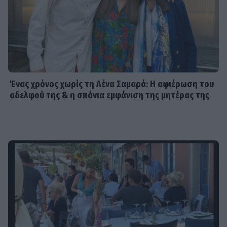
Από την εκκλησία στην ξαπλώστρα:
Η εντυπωσιακή πόζα της
Καινούργιου με μαγιό και το
προσκύνημα
MEDIA
Πίσω από τις γραμμές: Η ημερομηνία
Ένας χρόνος χωρίς τη Λένα Σαμαρά: Η αφιέρωση του
της πρεμιέρας
αδελφού της & η σπάνια εμφάνιση της μητέρας της
SHOWBIZ
Κρατερός Κατσούλης: «Δεν υπάρχει
πολύς χρόνος για προσωπική ζωή»
SHOWBIZ