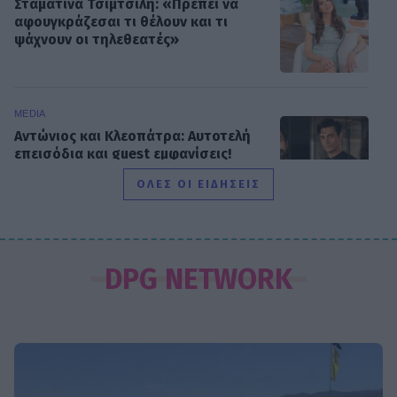
Σταματίνα Τσιμτσιλή: «Πρέπει να
αφουγκράζεσαι τι θέλουν και τι
ψάχνουν οι τηλεθεατές»
MEDIA
Αντώνιος και Κλεοπάτρα: Αυτοτελή
επεισόδια και guest εμφανίσεις!
Ποιους θα δούμε στα πρώτα
ΟΛΕΣ ΟΙ ΕΙΔΗΣΕΙΣ
επεισόδια
HOLLYWOOD
Hailey Bieber: Τέλος το Pilates – Η
DPG NETWORK
νέα προπόνηση για τέλειους
γλουτούς
SHOWBIZ