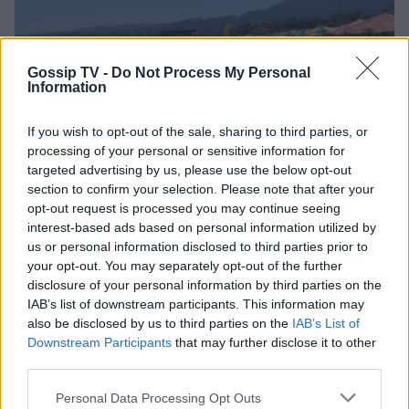
Dolce Vita στο Κάπρι: Η Αμαλία
Κωστοπούλου ποζάρει πάνω σε
σκάφος με αέρινο look!
Gossip TV -
Do Not Process My Personal
Information
MEDIA
If you wish to opt-out of the sale, sharing to third parties, or
Φόνοι στο Καμπαναριό: Μένη
processing of your personal or sensitive information for
Κωνσταντινίδου, Λυδία Τζανουδάκη
targeted advertising by us, please use the below opt-out
και Άννη Θεοχάρη επιστρέφουν
section to confirm your selection. Please note that after your
Μάλια: «Παλεύαμε επί 15 λεπτά να την
opt-out request is processed you may continue seeing
επαναφέρουμε», λέει ο ναυαγοσώστης για τη μητέρα
interest-based ads based on personal information utilized by
που πνίγηκε
us or personal information disclosed to third parties prior to
SHOWBIZ
your opt-out. You may separately opt-out of the further
Από Κεφαλονιά... Σαντορίνη! Η φωτό
disclosure of your personal information by third parties on the
της Καλομοίρας με την οικογένειά
IAB’s list of downstream participants. This information may
της
also be disclosed by us to third parties on the
IAB’s List of
Downstream Participants
that may further disclose it to other
third parties.
SHOWBIZ
Personal Data Processing Opt Outs