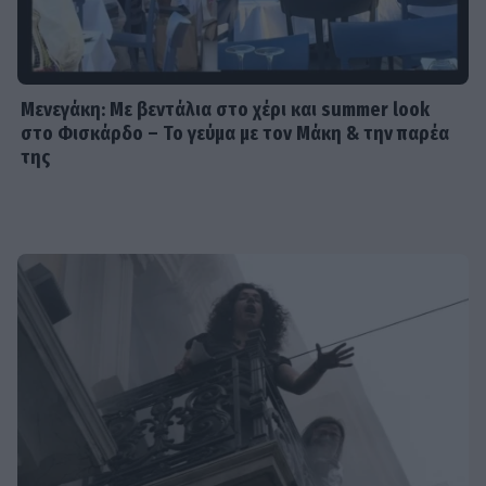
Ρουμελιώτη: Δεν σταματά να
γκρινιάζει ο γιος της - Η ανάρτηση
και οι απορίες της νέας μαμάς
Μενεγάκη: Με βεντάλια στο χέρι και summer look
στο Φισκάρδο – Το γεύμα με τον Μάκη & την παρέα
HOLLYWOOD
της
Αντόνιο Μπαντέρας: Η καρδιακή
προσβολή που του άλλαξε τη ζωή
SHOWBIZ
«Θα κινηθώ νομικά» - Κόλαφος ο
Χρίστος Κούγιας για τα
δημοσιεύματα που αφορούν την
προσωπική του ζωή
SHOWBIZ
Τέτα Κωνσταντά: Τα νέα για την