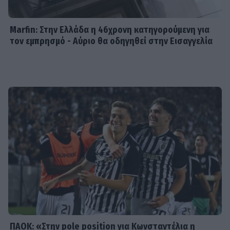
υγεία του Γιώργου Ματαράγκα και ο
γάμος με τον αδερφό του, Γιάννη
Marfin: Στην Ελλάδα η 46χρονη κατηγορούμενη για
τον εμπρησμό - Αύριο θα οδηγηθεί στην Εισαγγελία
SHOWBIZ
Οικονομάκου: «Έσκασε όλη η
κούραση του χειμώνα» - Το
πρόβλημα στις διακοπές στο νησί
Μπόρα Μπόρα
MEDIA
Μπαμπά, σ’ αγαπώ spoiler: Η Βιργινία
χάνει το νηπιαγωγείο
ΠΑΟΚ: «Στην pole position για Κωνσταντέλια η