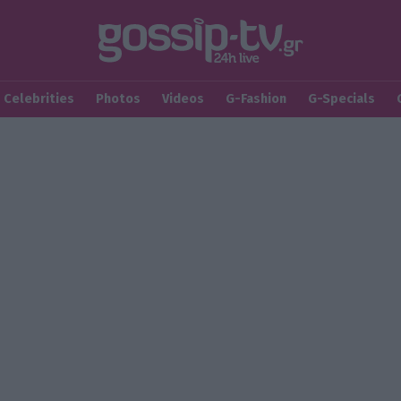
Celebrities
Photos
Videos
G-Fashion
G-Specials