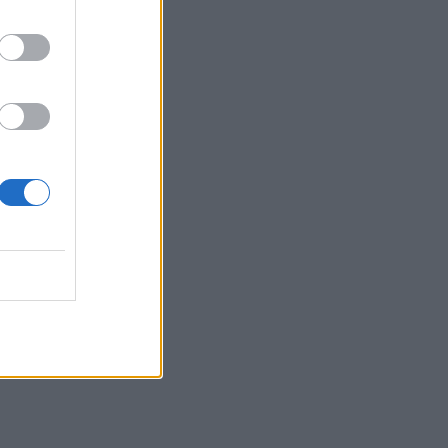
MEDIA
Κανακαρά: Τι σημαίνει ο
τίτλος της νέας σειράς του
Mega - Το ιδιαίτερο έθιμο
της Καρπάθου
SHOWBIZ
Λυδία Κονιόρδου: «Δεν
νιώθω ότι έχω κάνει κάποια
καριέρα»
MEDIA
Για Σένα spoiler: Στους
πέντε δρόμους η Αλίκη - Της
γυρίζουν όλοι την πλάτη
SHOWBIZ
Η άγνωστη ιστορία πίσω
από την τολμηρή σκηνή της