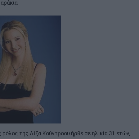
λαράκια
ρόλος της Λίζα Κούντροου ήρθε σε ηλικία 31 ετών,