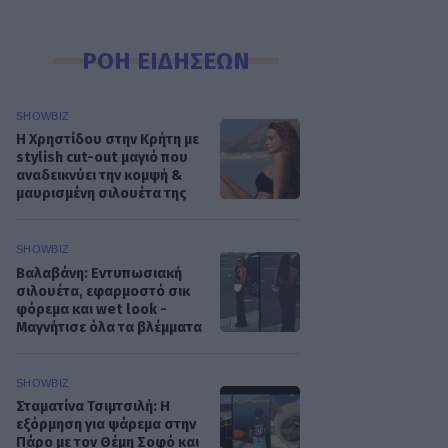
ΡΟΗ ΕΙΔΗΣΕΩΝ
SHOWBIZ
Η Χρηστίδου στην Κρήτη με
stylish cut-out μαγιό που
αναδεικνύει την κομψή &
μαυρισμένη σιλουέτα της
SHOWBIZ
Βαλαβάνη: Εντυπωσιακή
σιλουέτα, εφαρμοστό σικ
φόρεμα και wet look -
Μαγνήτισε όλα τα βλέμματα
SHOWBIZ
Σταματίνα Τσιμτσιλή: Η
εξόρμηση για ψάρεμα στην
Πάρο με τον Θέμη Σοφό και