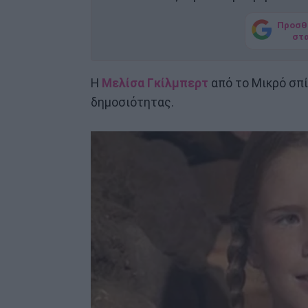
Προσθ
στ
Η
Μελίσα Γκίλμπερτ
από το Μικρό σπί
δημοσιότητας.