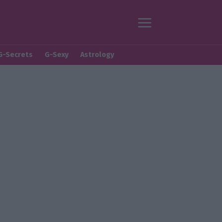
G-Secrets
G-Sexy
Astrology