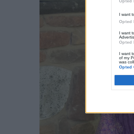
Opted 
I want t
Opted 
I want 
Advertis
Opted 
I want t
of my P
was col
Opted 