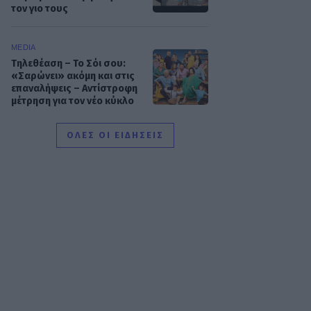
τον γιο τους
MEDIA
Τηλεθέαση – Το Σόι σου:
«Σαρώνει» ακόμη και στις
επαναλήψεις – Αντίστροφη
μέτρηση για τον νέο κύκλο
ΟΛΕΣ ΟΙ ΕΙΔΗΣΕΙΣ
SHOWBIZ
Στον βυθό για
μαργαριτάρια η Αθηνά
Οικονομάκου και ο
Μπρούνο Τσερέλα - To
βίντεο με την ανακάλυψη
SHOWBIZ
Ιωάννα Μπούκη: Οι
ανέμελες ημέρες του
Αυγούστου, τα απίθανα
beach looks & «χρέος»