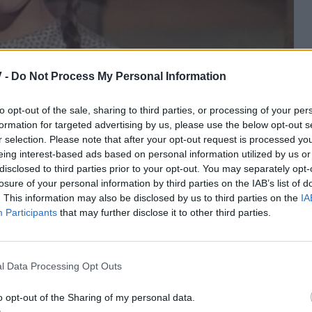
 -
Do Not Process My Personal Information
to opt-out of the sale, sharing to third parties, or processing of your per
formation for targeted advertising by us, please use the below opt-out s
r selection. Please note that after your opt-out request is processed y
μπερτ, η οποία υποδύθηκε τη Λόρα στο Μικρό σπίτι
eing interest-based ads based on personal information utilized by us or
disclosed to third parties prior to your opt-out. You may separately opt-
έπαμε στη σειρά οπού και σημείωσε απίστευτη
losure of your personal information by third parties on the IAB’s list of
πως εγκαταλείπει την καριέρα της αλλά και τη ζωή
. This information may also be disclosed by us to third parties on the
IA
μα στο Μίσιγκαν παρέα με τον σύζυγό της. «Απλώς
Participants
that may further disclose it to other third parties.
ς τόπος για να γεράσω», έχει πει αποκαλύπτοντας
 από τα φώτα της δημοσιότητας.
l Data Processing Opt Outs
o opt-out of the Sharing of my personal data.