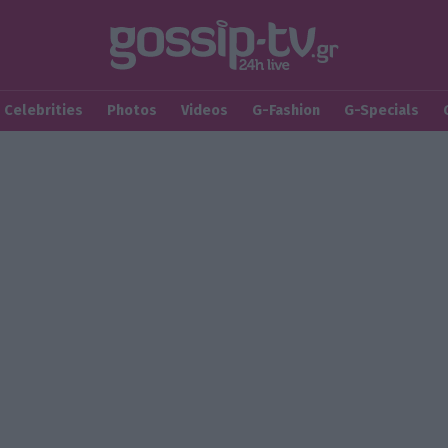
Celebrities
Photos
Videos
G-Fashion
G-Specials