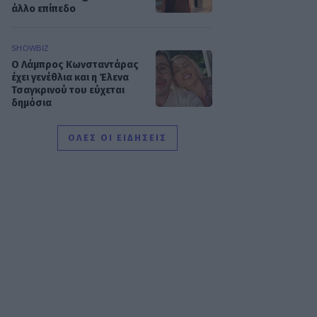
άλλο επίπεδο
SHOWBIZ
Ο Λάμπρος Κωνσταντάρας
έχει γενέθλια και η Έλενα
Τσαγκρινού του εύχεται
δημόσια
ΟΛΕΣ ΟΙ ΕΙΔΗΣΕΙΣ
SHOWBIZ
Τσαβαλιά: Κι όμως έχει να
πάει διακοπές από το 2018
– Η αποκάλυψη μέσα από
throwback φωτογραφία
SHOWBIZ
Μαρία Κορινθίου: «Είμαι
πιο συνειδητοποιημένη από
ποτέ... Είμαι πια τόσο
χορτασμένη»