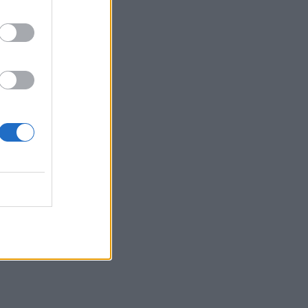
Κολαΐτη είναι η Μαργαρίτα
που θα ρισκάρει τα πάντα
για τα όνειρά της
SHOWBIZ
Κατερίνα Γερονικολού: Με
κομψό poolside look και με
θέα αξεπέραστη!
G-SPORTS
ΠΑΟΚ-Άντερλεχτ με σούπερ
προσφορά* και
ενισχυμένες αποδόσεις από
το Pamestoixima.gr
SHOWBIZ
Summer girl η Μπιάνκα
Κρασσά! Στη Μύκονο με τη
μητέρα της, Βίκυ Καγιά –
Εντυπωσίασαν με το look