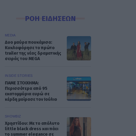
ΡΟΗ ΕΙΔΗΣΕΩΝ
MEDIA
Δυο μαύρα πουκάμισα:
Κυκλοφόρησε το πρώτο
trailer της νέας δραματικής
σειράς του MEGA
INSIDE STORIES
ΠΑΜΕ ΣΤΟΙΧΗΜΑ:
Περισσότερα από 95
εκατομμύρια ευρώ σε
κέρδη μοίρασε τον Ιούλιο
SHOWBIZ
Χρηστίδου: Με το απόλυτο
little black dress και πάει
το summer elegance σε