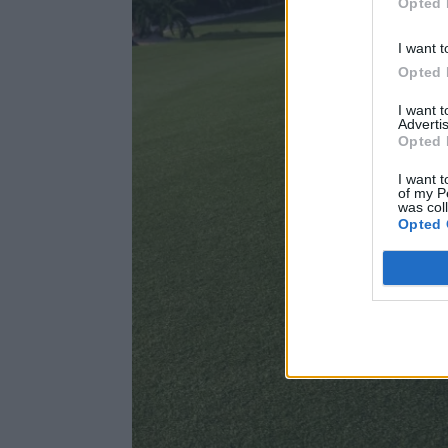
Opted 
I want t
Opted 
I want 
Advertis
Opted 
I want t
of my P
was col
Opted 