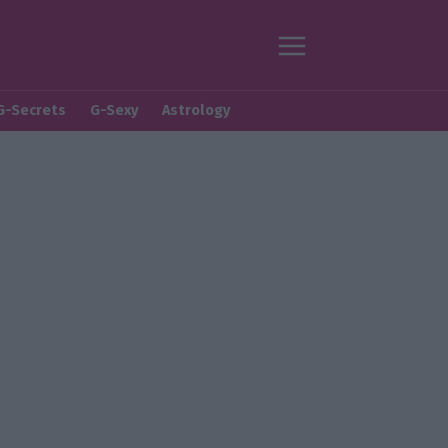
G-Secrets
G-Sexy
Astrology