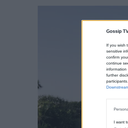
Gossip TV
If you wish 
sensitive in
confirm you
continue se
information 
further disc
participants
Downstream 
Persona
I want t