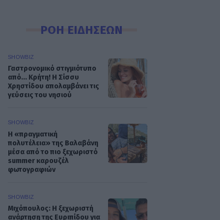
ΡΟΗ ΕΙΔΗΣΕΩΝ
SHOWBIZ
Γαστρονομικό στιγμιότυπο
από... Κρήτη! Η Σίσσυ
Χρηστίδου απολαμβάνει τις
γεύσεις του νησιού
SHOWBIZ
Η «πραγματική
πολυτέλεια» της Βαλαβάνη
μέσα από το πιο ξεχωριστό
summer καρουζέλ
φωτογραφιών
SHOWBIZ
Μιχόπουλος: Η ξεχωριστή
ανάρτηση της Ευριπίδου για