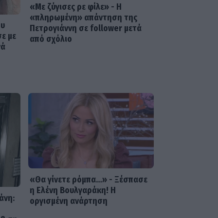
αποστομωτική απάντηση με
«Με ζύγισες ρε φίλε» - H
χιούμορ για το σχόλιο περί
«πληρωμένη» απάντηση της
πλαστικής στο Instagram
ου
Πετρογιάννη σε follower μετά
σε με
από σχόλιο
νά
SHOWBIZ
Γιάννης Βαρδής: «Η αγάπη
μας είναι αδιαπραγμάτευτη
και μεγαλώνει κάθε χρόνο.
Χρόνια πολλά μπαμπά.».
«Θα γίνετε ρόμπα…» - Ξέσπασε
η Ελένη Βουλγαράκη! Η
άνη:
οργισμένη ανάρτηση