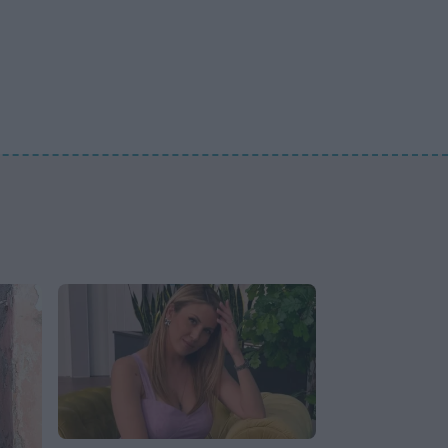
προσωπική νίκη στις
διακοπές και η μάχη με τη
διάσπαση προσοχής μετά
την εγκυμοσύνη
SHOWBIZ
Ο Light ποζάρει μαζί με τη
σύζυγο και τον 10 μηνών γιο
τους στις πρώτες
καλοκαιρινές διακοπές
τους.
SHOWBIZ
Ακύρωσε live εμφάνιση η
Ανδρομάχη λόγω
φαρυγγίτιδας - Ζήτησε
συγγνώμη από τους
θαυμαστές της
SHOWBIZ
Δανάη Μπάρκα: Η