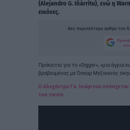
(Alejandro G. Iñárritu), ενώ η Wa
εικόνες.
Δες περισσότερα άρθρα του Go
Προσθ
στ
Πρόκειται για το «Digger», «μια άγρια
βραβευμένος με Όσκαρ Μεξικανός σκη
O Αλεχάντρο Γκ. Ινιάριτου υπόσχεται
του ταινία