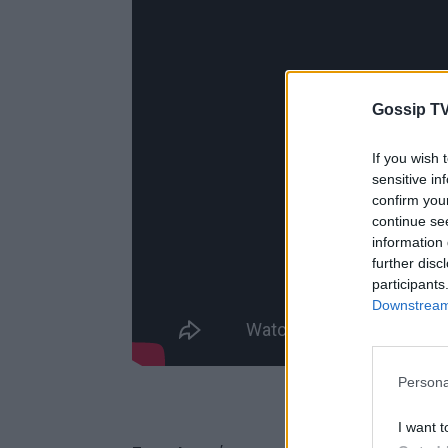
Gossip TV
If you wish 
sensitive in
confirm you
continue se
information 
further disc
participants
Downstream 
Persona
I want t