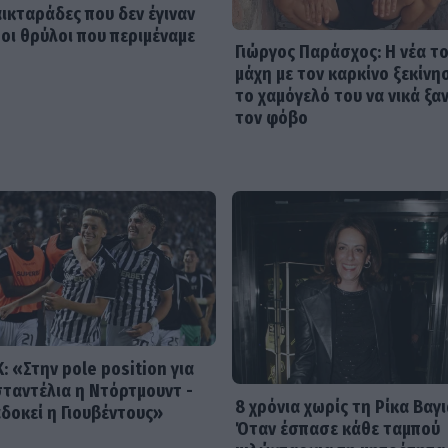
αικταράδες που δεν έγιναν
 οι θρύλοι που περιμέναμε
Γιώργος Παράσχος: Η νέα τ
μάχη με τον καρκίνο ξεκίνη
το χαμόγελό του να νικά ξα
τον φόβο
: «Στην pole position για
ταντέλια η Ντόρτμουντ -
8 χρόνια χωρίς τη Ρίκα Βαγι
δοκεί η Γιουβέντους»
Όταν έσπασε κάθε ταμπού