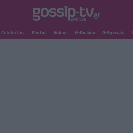
Celebrities
Photos
Videos
G-Fashion
G-Specials