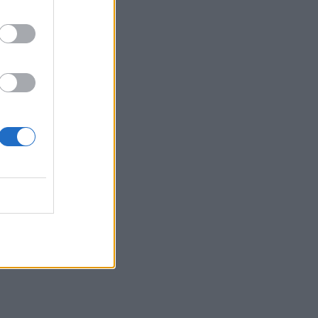
Ακύλας: «Μέσα μου
ψυχολογικά ένιωσα
περίεργα, τα συναισθήματα
δεν είναι γρανάζια»
MEDIA
«Κοινωνία Ώρα MEGA»:
Βασίλης Τσεκούρας και
Τζωρτζίνα Μαλλιαρόζη
στην πρωινή ενημέρωση
του σταθμού
MEDIA
Γιώτα Κηπουρού:
Επιστρέφει τελικά στο
«Πρωινό» στο πλευρό του
Γιώργου Λιάγκα;
SHOWBIZ
Μαρία Ηλιάκη: Η