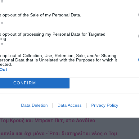
In
ι Σάντρα Χιούλερ (Sandra Huller), Τζέσι Πλέμονς
ed), Σόφι Ουάιλντ (Sophie Wilde), Έμα Ντ'άρσι (Emma
o opt-out of the Sale of my Personal Data.
man).
In
to opt-out of processing my Personal Data for Targeted
νιάριτου και των συν-σεναριογράφων του «Birdman»,
ing.
In
aris), Νίκολας Τζιακομπόνε (Nicolas Giacobone) και
o opt-out of Collection, Use, Retention, Sale, and/or Sharing
ersonal Data that Is Unrelated with the Purposes for which it
lected.
Out
ρόκειται για μια «κωμωδία καταστροφικών
CONFIRM
Data Deletion
Data Access
Privacy Policy
 σκοτεινή σχέση με τον πατέρα του
ς Τομ Κρουζ και Μπραντ Πιτ, στο Λονδίνο
πεία και όχι μόνο - Έτσι διατηρείται νέος ο Τομ