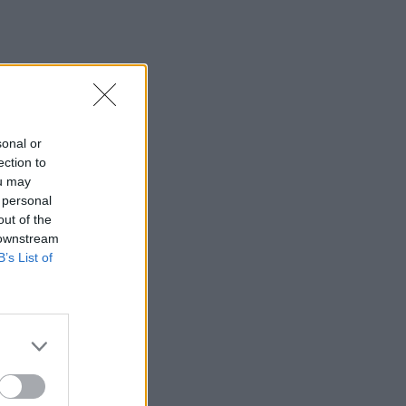
SHOWBIZ
Η Ρούλα Κορομηλά
μαγνητίζει τα βλέμματα με
το elegant chic look της
sonal or
SHOWBIZ
ection to
«Θα γίνετε ρόμπα…» -
ou may
Ξέσπασε η Ελένη
 personal
Βουλγαράκη! Η οργισμένη
out of the
ανάρτηση
 downstream
B’s List of
SHOWBIZ
Βαρύ πένθος για την Ιρένε
Τροστ–Ραγίζουν καρδιές τα
λόγια για τον μπαμπά της:
«Όλα φαντάζουν μάταια»
SHOWBIZ