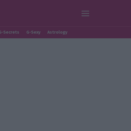
G-Secrets
G-Sexy
Astrology