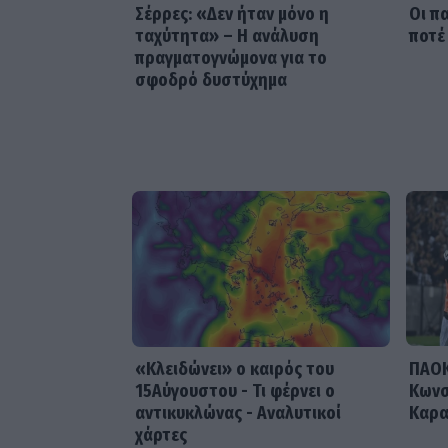
Οι π
Σέρρες: «Δεν ήταν μόνο η
ποτέ
ταχύτητα» – Η ανάλυση
πραγματογνώμονα για το
σφοδρό δυστύχημα
ΠΑΟΚ
«Κλειδώνει» ο καιρός του
Κωνσ
15Αύγουστου - Τι φέρνει ο
Καρα
αντικυκλώνας - Αναλυτικοί
χάρτες