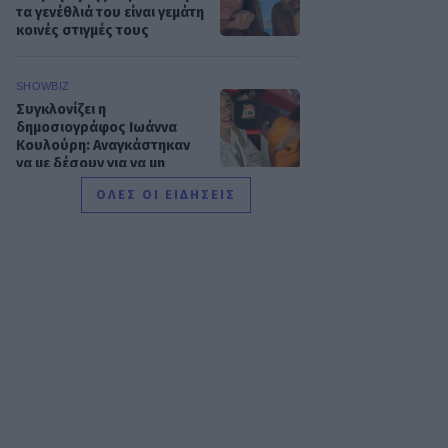
τα γενέθλιά του είναι γεμάτη
κοινές στιγμές τους
SHOWBIZ
Συγκλονίζει η
δημοσιογράφος Ιωάννα
Κουλούρη: Αναγκάστηκαν
να με δέσουν για να μη
βλάψω τον εαυτό μου
ΟΛΕΣ ΟΙ ΕΙΔΗΣΕΙΣ
SHOWBIZ
Κίμωλος όπως όνειρο! Το
ειδυλλιακό καλοκαίρι
Σωτηροπούλου - Κωστή
Μαραβέγια μέσα από
εικονές
MEDIA
ALPHA: ΡΙΦΙΦΙ του Σωτήρη
Τσαφούλια σε Α’