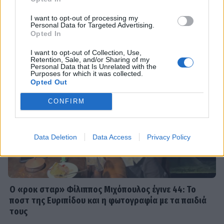
I want to opt-out of processing my
Personal Data for Targeted Advertising.
SHOWBIZ
Opted In
Ανδρομάχη: Στο νοσοκομείο με ορό η
I want to opt-out of Collection, Use,
γνωστή τραγουδίστρια μετά από
Retention, Sale, and/or Sharing of my
έντονη αδιαθεσία σε live εμφάνιση
Personal Data that Is Unrelated with the
Purposes for which it was collected.
Opted Out
CONFIRM
SHOWBIZ
Οικονομάκου - Τσερέλα: Συνεχίζουν
το ταξίδι του μέλιτος στα Μπόρα
Data Deletion
Data Access
Privacy Policy
Μπόρα - Νέες φωτογραφίες
SHOWBIZ
Ο «ροκ σταρ» Φίλιππος Μιχόπουλος έγινε 44: Το
Ανδρέας Γεωργίου: «Η γέννηση της
ποστ της Ευριπίδου και η φωτογραφία με τα παιδιά
κόρης μου άλλαξε ριζικά τη ζωή μου
τους
και με αναδιαμόρφωσε ως
άνθρωπο»