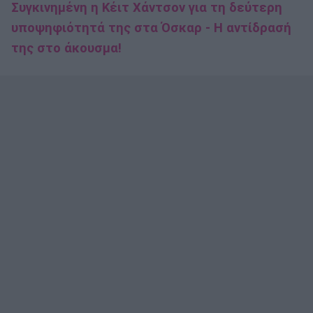
Συγκινημένη η Κέιτ Χάντσον για τη δεύτερη
υποψηφιότητά της στα Όσκαρ - Η αντίδρασή
της στο άκουσμα!