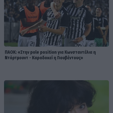
HOLLYWOOD
Σακίρα: Αυτές είναι οι 7 τροφές που
την κρατούν «αγέραστη» στα 49
της
ΠΑΟΚ: «Στην pole position για Κωνσταντέλια η
Ντόρτμουντ - Καραδοκεί η Γιουβέντους»