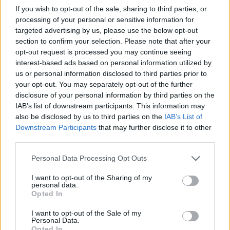
If you wish to opt-out of the sale, sharing to third parties, or
πραγματογνώμονα για το σφοδρό δυστύχημα
processing of your personal or sensitive information for
targeted advertising by us, please use the below opt-out
SHOWBIZ
section to confirm your selection. Please note that after your
Νατάσα Εξηνταβελώνη: Η πιο
opt-out request is processed you may continue seeing
τρυφερή αγκαλιά στη Λίλα
interest-based ads based on personal information utilized by
Μπακλέση που μόλις γέννησε
us or personal information disclosed to third parties prior to
your opt-out. You may separately opt-out of the further
disclosure of your personal information by third parties on the
IAB’s list of downstream participants. This information may
SHOWBIZ
also be disclosed by us to third parties on the
IAB’s List of
Κωνσταντίνος Αργυρός:
Downstream Participants
that may further disclose it to other
«Μεσοπέλαγα αρμενίζω»
third parties.
Personal Data Processing Opt Outs
I want to opt-out of the Sharing of my
personal data.
SHOWBIZ
Opted In
Οι παικταράδες που δεν έγιναν ποτέ οι θρύλοι που
Τσιτσιπάς και Kristen Thoms: Ο
περιμέναμε
έρωτας που φέρνει την απόλυτη
I want to opt-out of the Sale of my
ισορροπία στην καριέρα του
Personal Data.
πρωταθλητή
Opted In