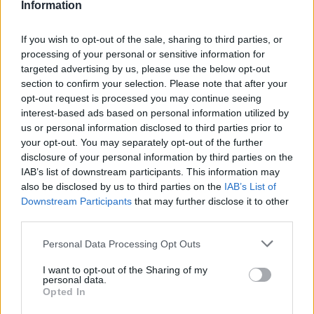
Information
If you wish to opt-out of the sale, sharing to third parties, or
TRENDS
processing of your personal or sensitive information for
Ντούα Λίπα: Το 20λεπτο πρόγραμμα
targeted advertising by us, please use the below opt-out
για πέτρινους κοιλιακούς... χωρίς
section to confirm your selection. Please note that after your
γυμναστήριο
opt-out request is processed you may continue seeing
Πάρος: Συγκλονίζει ο πατέρας του άτυχου 4χρονου
interest-based ads based on personal information utilized by
αγοριού - Λεπτό προς λεπτό οι δραματικές στιγμές
us or personal information disclosed to third parties prior to
your opt-out. You may separately opt-out of the further
SHOWBIZ
disclosure of your personal information by third parties on the
Κάρμεν Ρουγγέρη: «Πάντα αγαπούσα
IAB’s list of downstream participants. This information may
τον εαυτό μου με τη μεγάλη μου
also be disclosed by us to third parties on the
IAB’s List of
μύτη, με όλα»
Downstream Participants
that may further disclose it to other
third parties.
Personal Data Processing Opt Outs
SHOWBIZ
Πρώτη εικόνα του Mike μετά το
I want to opt-out of the Sharing of my
personal data.
ατύχημα: Στο σπίτι με δεμένο χέρι
Opted In
και μήνυμα αποκατάστασης