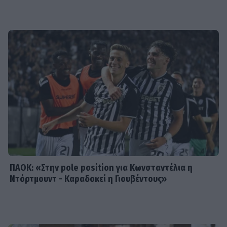
SHOWBIZ
Αλαφούζος: Το συγκινητικό
«ευχαριστώ» στη θεία του και η
αποκάλυψη για το καταφύγιο στην
Κύθνο
SHOWBIZ
Νάντια Μπουλέ: Μαγικές βουτιές από
το σκάφος στους Παξούς με την
κόρη της
ΠΑΟΚ: «Στην pole position για Κωνσταντέλια η
Ντόρτμουντ - Καραδοκεί η Γιουβέντους»