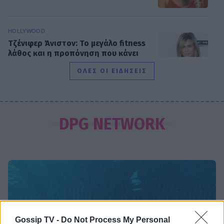
HOLLYWOOD
Τζένιφερ Άνιστον: Το μεγάλο fitness
λάθος και η προπόνηση που κάνει
και έχει αλλάξει το σώμα της
ΟΛΕΣ ΟΙ ΕΙΔΗΣΕΙΣ
SHOWBIZ
Χριστίνα Τσάφου: «Γερνάω, αλλά
DPG NETWORK
από την άλλη είμαι και καλά μέσα
μου»
MEDIA
Αντώνιος και Κλεοπάτρα: Από το
μίσος στον απόλυτο έρωτα
Gossip TV -
Do Not Process My Personal