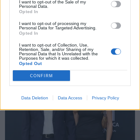
I want to opt-out of the Sale of my
Personal Data.
Opted In
SHOWBIZ
I want to opt-out of processing my
Οι παικταράδες που δεν έγιναν ποτέ οι θρύλοι που
Έλλη Κοκκίνου: Η εντυπωσιακή πόζα
Personal Data for Targeted Advertising.
περιμέναμε
με ολόσωμο μαγιό σε πισίνα στην
Opted In
Κύθνο που μαγνήτισε τα βλέμματα
I want to opt-out of Collection, Use,
Retention, Sale, and/or Sharing of my
Personal Data that Is Unrelated with the
Purposes for which it was collected.
Opted Out
SHOWBIZ
Κ. Παπακωστοπούλου:
CONFIRM
«Μεγαλώνοντας οι προτεραιότητές
μου άλλαξαν, θέλω να κρατάω
καθαρή την ψυχή μου»
Data Deletion
Data Access
Privacy Policy
SHOWBIZ
Αναστασοπούλου-Πανόπουλος: Το
viral βίντεο από τις διακοπές τους
και η δυνατή φιλία ετών