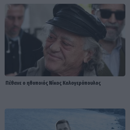
Πέθανε ο ηθοποιός Νίκος Καλογερόπουλος