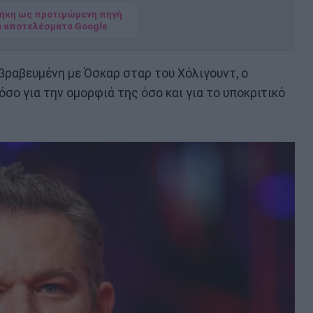
ήκη ως προτιμώμενη πηγή
α αποτελέσματα Google
ραβευμένη με Όσκαρ σταρ του Χόλιγουντ, ο
σο για την ομορφιά της όσο και για το υποκριτικό