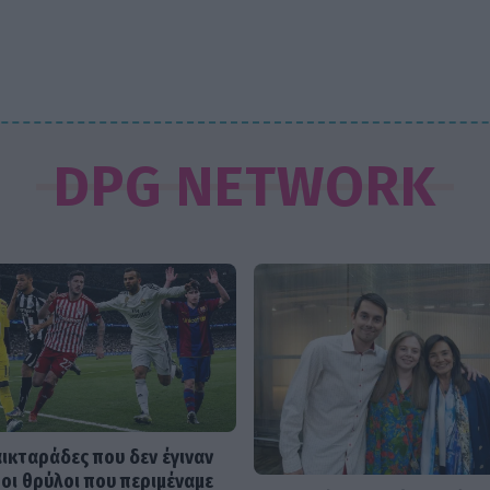
DPG NETWORK
αικταράδες που δεν έγιναν
 οι θρύλοι που περιμέναμε