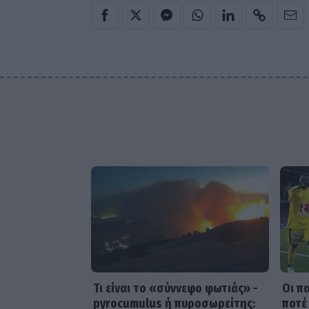
Τι είναι το «σύννεφο φωτιάς» -
Οι π
pyrocumulus ή πυροσωρείτης:
ποτέ