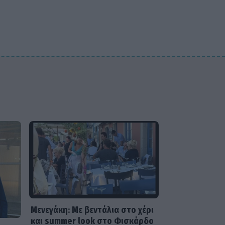
MEDIA
Νόμοι της καρδιάς - Η
συνάντηση Γιλντιρίμ &
Μπορά αποκαλύπτει την
αλήθεια
Μενεγάκη: Με βεντάλια στο χέρι
και summer look στο Φισκάρδο