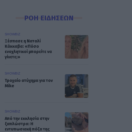
ΡΟΗ ΕΙΔΗΣΕΩΝ
SHOWBIZ
Ξέσπασε η Ναταλί
Κάκκαβα: «Πόσο
ενοχλητικοί μπορείτε να
γίνετε;»
SHOWBIZ
Τροχαίο ατύχημα για τον
Mike
SHOWBIZ
Από την εκκλησία στην
ξαπλώστρα: Η
εντυπωσιακή πόζα της