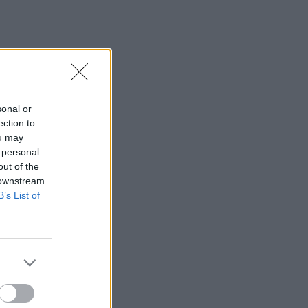
SHOWBIZ
Οικονομάκου: «Έσκασε
όλη η κούραση του
χειμώνα» - Το πρόβλημα
στις διακοπές στο νησί
Μπόρα Μπόρα
sonal or
MEDIA
ection to
Μπαμπά, σ’ αγαπώ spoiler:
ou may
Η Βιργινία χάνει το
νηπιαγωγείο
 personal
out of the
 downstream
B’s List of
SHOWBIZ
Γιώργος Λιάγκας - «Ο
Τζορτζ Κλούνεϊ της
Ελλάδας…»: Χαμός στα
σχόλια με την ΑΙ φωτό που
πόσταρε
MEDIA