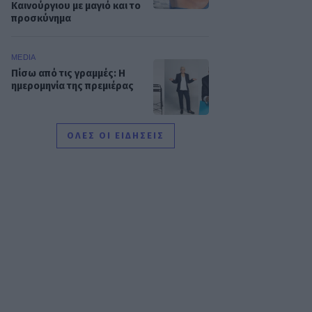
Καινούργιου με μαγιό και το
προσκύνημα
MEDIA
Πίσω από τις γραμμές: Η
ημερομηνία της πρεμιέρας
ΟΛΕΣ ΟΙ ΕΙΔΗΣΕΙΣ
SHOWBIZ
Κρατερός Κατσούλης: «Δεν
υπάρχει πολύς χρόνος για
προσωπική ζωή»
SHOWBIZ
Ρουμελιώτη: Δεν σταματά
να γκρινιάζει ο γιος της - Η
ανάρτηση και οι απορίες
της νέας μαμάς