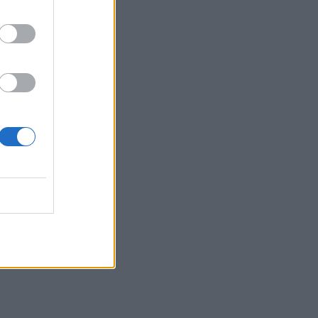
Δυο μαύρα πουκάμισα:
Κυκλοφόρησε το πρώτο
trailer της νέας δραματικής
σειράς του MEGA
INSIDE STORIES
ΠΑΜΕ ΣΤΟΙΧΗΜΑ:
Περισσότερα από 95
εκατομμύρια ευρώ σε
κέρδη μοίρασε τον Ιούλιο
SHOWBIZ
Χρηστίδου: Με το απόλυτο
little black dress και πάει
το summer elegance σε
άλλο επίπεδο
SHOWBIZ
Ο Λάμπρος Κωνσταντάρας
έχει γενέθλια και η Έλενα