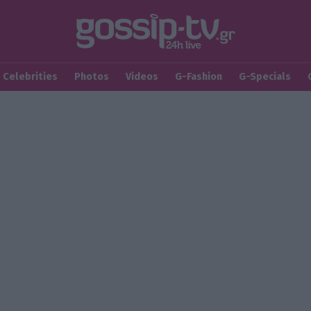
Celebrities
Photos
Videos
G-Fashion
G-Specials