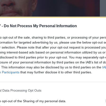
 -
Do Not Process My Personal Information
to opt-out of the sale, sharing to third parties, or processing of your per
formation for targeted advertising by us, please use the below opt-out s
r selection. Please note that after your opt-out request is processed y
eing interest-based ads based on personal information utilized by us or
disclosed to third parties prior to your opt-out. You may separately opt-
losure of your personal information by third parties on the IAB’s list of
ένας από εμάς γέρασε. Εκείνη κέρδισε το λαχείο»,
. This information may also be disclosed by us to third parties on the
IA
ή του στο περιοδικό ELLE.
Participants
that may further disclose it to other third parties.
ριζα πραγματικά, γιατί αν τη γνωρίζεις, είναι
ια τρομερή γυναίκα και μια σπουδαία, σπουδαία
l Data Processing Opt Outs
ρά με τον Ντέιμον πριν από 26 χρόνια, στην ταινία
o opt-out of the Sharing of my personal data.
ν συναντά στην κινηματογραφική μεταφορά του