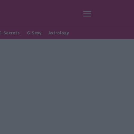
G-Secrets
G-Sexy
Astrology