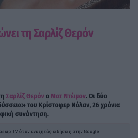
ώνει τη Σαρλίζ Θερόν
τη
Σαρλίζ Θερόν
ο
Ματ Ντέιμον
. Οι δύο
δύσσεια» του Κρίστοφερ Νόλαν, 26 χρόνια
αφική συνάντηση.
ssip TV όταν αναζητάς ειδήσεις στην Google