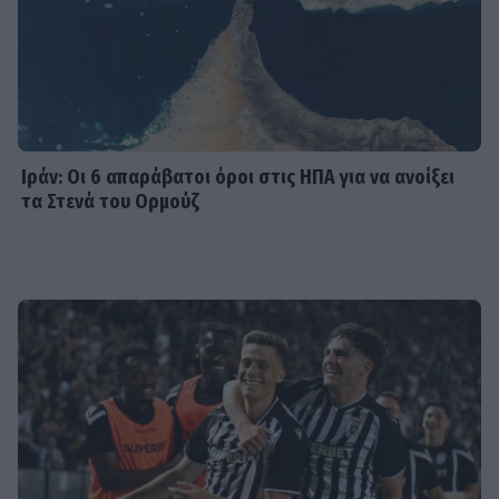
SHOWBIZ
Λένα Παπαληγούρα για Άκη Πάντο:
«Ο γάμος μας είναι πολύ καλύτερος
απ’ ό,τι είχα φανταστεί»
Ιράν: Οι 6 απαράβατοι όροι στις ΗΠΑ για να ανοίξει
τα Στενά του Ορμούζ
SHOWBIZ
Θα αναγνώριζες την Εβελίνα
Παπούλια σε αυτή τη φωτογραφία; Η
ανάρτηση και το μήνυμα με
αποδέκτες
SHOWBIZ
Οικονομάκου: To fashion souvenir
από τα Bora Bora - H χειροποίητη
τσάντα από φύλλα που θα ζηλέψεις