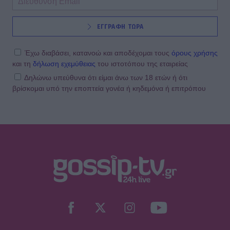
ΕΓΓΡΑΦΗ ΤΩΡΑ
Έχω διαβάσει, κατανοώ και αποδέχομαι τους
όρους χρήσης
και τη
δήλωση εχεμύθειας
του ιστοτόπου της εταιρείας
Δηλώνω υπεύθυνα ότι είμαι άνω των 18 ετών ή ότι
βρίσκομαι υπό την εποπτεία γονέα ή κηδεμόνα ή επιτρόπου