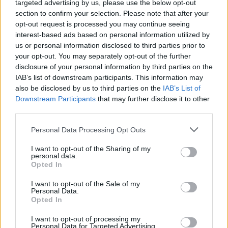
targeted advertising by us, please use the below opt-out
section to confirm your selection. Please note that after your
opt-out request is processed you may continue seeing
interest-based ads based on personal information utilized by
MEDIA
us or personal information disclosed to third parties prior to
Δύο μαύρα πουκάμισα spoiler: Η
your opt-out. You may separately opt-out of the further
άφιξη της Μαρκέλλας φέρνει κι ένα
disclosure of your personal information by third parties on the
θαμμένο μυστικό από την Κρήτη
IAB’s list of downstream participants. This information may
also be disclosed by us to third parties on the
IAB’s List of
Downstream Participants
that may further disclose it to other
third parties.
SHOWBIZ
Βανέσα Αδαμοπούλου: «Η φήμη
Personal Data Processing Opt Outs
χρειάζεται σιωπή»
I want to opt-out of the Sharing of my
personal data.
ΟΛΕΣ ΟΙ ΕΙΔΗΣΕΙΣ
Opted In
I want to opt-out of the Sale of my
Personal Data.
MEDIA
Opted In
Κρίνο και Αγκάθι Spoiler: Η νύφη-
DPG NETWORK
δολοφόνος! Το νυφικό με το
I want to opt-out of processing my
κρυμμένο μαχαίρι και η αιματηρή
Personal Data for Targeted Advertising.