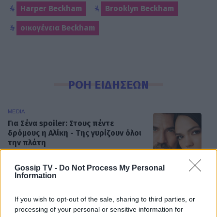
Harper Beckham
Brooklyn Beckham
οικογένεια Beckham
ΡΟΗ ΕΙΔΗΣΕΩΝ
MEDIA
Για Σένα spoiler: Στους πέντε
δρόμους η Αλίκη - Της γυρίζουν όλοι
την πλάτη
Gossip TV -
Do Not Process My Personal
Information
SHOWBIZ
Η άγνωστη ιστορία πίσω από την
If you wish to opt-out of the sale, sharing to third parties, or
τολμηρή σκηνή της Ζωής Λάσκαρη
processing of your personal or sensitive information for
και του Αλέκου Αλεξανδράκη