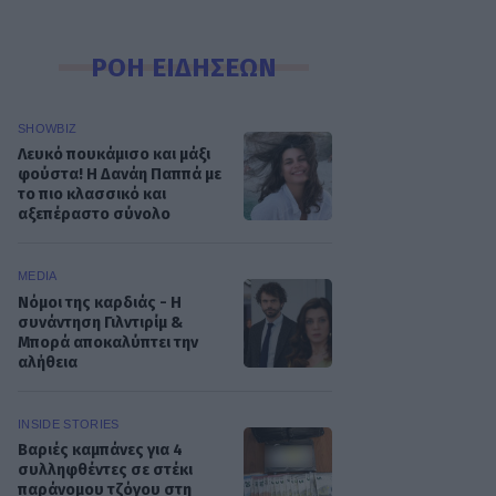
ΡΟΗ ΕΙΔΗΣΕΩΝ
SHOWBIZ
Λευκό πουκάμισο και μάξι
φούστα! Η Δανάη Παππά με
το πιο κλασσικό και
αξεπέραστο σύνολο
MEDIA
Νόμοι της καρδιάς - Η
συνάντηση Γιλντιρίμ &
Μπορά αποκαλύπτει την
αλήθεια
INSIDE STORIES
Βαριές καμπάνες για 4
συλληφθέντες σε στέκι
παράνομου τζόγου στη