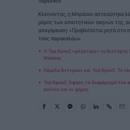
παρελθόν.
Κλείνοντας, η Μπράουν αστειεύτηκε λ
μέρος των απαιτητικών σκηνών της, αν
απαγόρευση: «Προβλέπεται ρητά στο συ
τους παρακαλάω».
Ο Τομ Κρουζ «φλέρταρε» τη Βικτόρια; 
Μπέκαμ
Πάμελα Άντερσον και Τομ Κρουζ: Το νέ
Τομ Κρουζ: Άφησε το διαμέρισμά του α
κούτες και οι φήμες