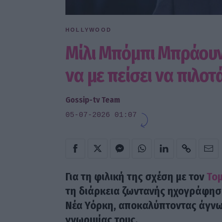
HOLLYWOOD
Μίλι Μπόμπι Μπράουν
να με πείσει να πιλ
Gossip-tv Team
05-07-2026 01:07
Για τη φιλική της σχέση με τον
Το
τη διάρκεια ζωντανής ηχογράφησ
Νέα Υόρκη, αποκαλύπτοντας άγνω
γνωριμίας τους.