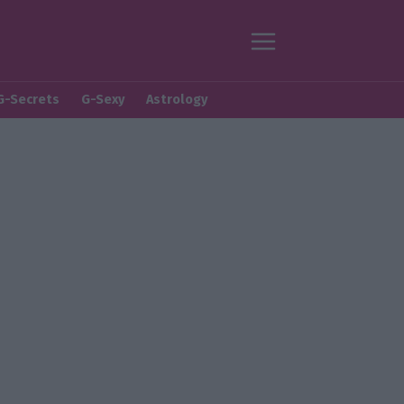
G-Secrets
G-Sexy
Astrology