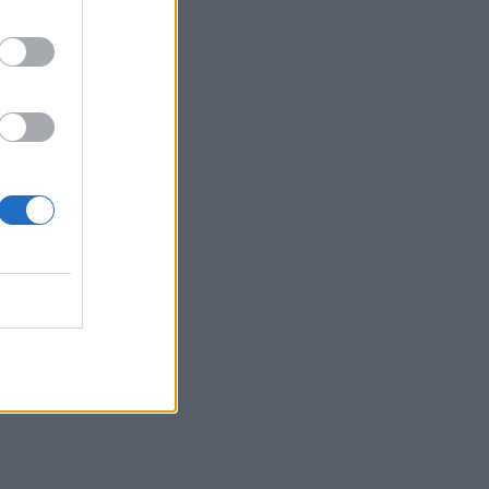
αναστάτωση στο πλατό! Η
ατάκα της Γεωργαντή και η
αντίδραση του Κολοκυθά
SHOWBIZ
Ανδρέας Γεωργίου – Σιμώνη
Χριστοδούλου: Μετά την
Ίμπιζα... υπέροχες στιγμές
στο Μιλάνο!
FASHION POLICE
Καλοντυμένες Vs
Κακοντυμένες
SHOWBIZ
Golden Hour και χαμόγελα
ευτυχίας για Λιάγκα –
Αντωνά – Aγκαλιά στο νέο
κοινό τους στιγμιότυπο