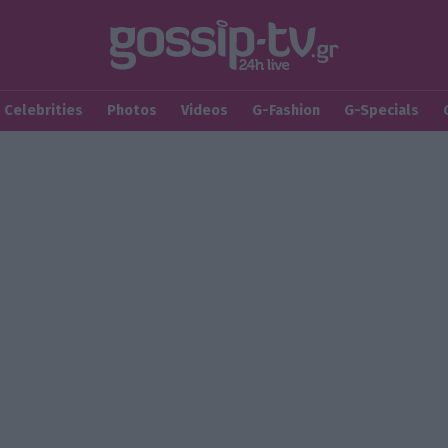
Celebrities
Photos
Videos
G-Fashion
G-Specials