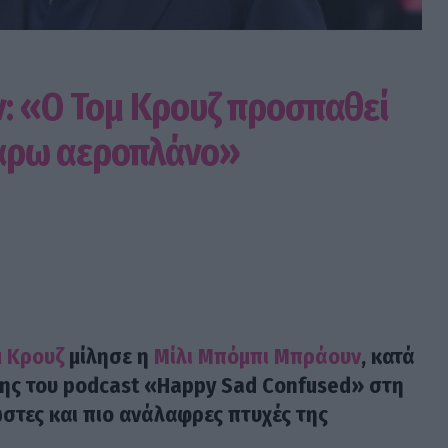
: «Ο Τομ Κρουζ προσπαθεί
οτάρω αεροπλάνο»
μ Κρουζ
μίλησε η
Μίλι Μπόμπι Μπράουν
, κατά
ης του podcast «Happy Sad Confused» στη
στες και πιο ανάλαφρες πτυχές της