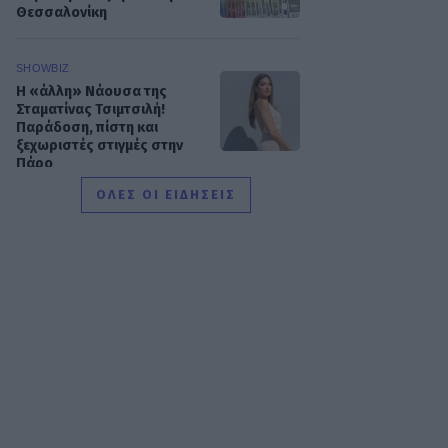
Θεσσαλονίκη
SHOWBIZ
Η «άλλη» Νάουσα της
Σταματίνας Τσιμτσιλή!
Παράδοση, πίστη και
ξεχωριστές στιγμές στην
Πάρο
ΟΛΕΣ ΟΙ ΕΙΔΗΣΕΙΣ
SHOWBIZ
Γιώργος Παράσχος: Το
χαμόγελο δύναμης μέσα
από το νοσοκομείο – «Πάμε
για νέα θεραπεία»
SHOWBIZ
Ιταλική φινέτσα για τη
Μαρία Μπεκατώρου! Με το
απόλυτο λευκό σύνολο και
ψάθινο καπέλο στη