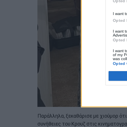
Opted 
I want t
Opted 
I want 
Advertis
Opted 
I want t
of my P
was col
Opted 
Παράλληλα, ξεκαθάρισε με χιούμορ ότι
συνήθειες του Κρουζ στις κινηματογρ