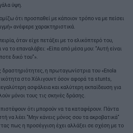
γάλα ύψη.
ομίζω ότι προσπαθεί με κάποιον τρόπο να με πείσει
ιγμή» ανέφερε χαρακτηριστικά.
ειρία, όταν είχε πετάξει με το ελικόπτερό του,
 να το επαναλάβει: «Είπα από μέσα μου: "Αυτή είναι
οτε δικό του"».
ες δραστηριότητες, η πρωταγωνίστρια του «Enola
τικότητα στο Χόλιγουντ όσον αφορά τα stunts,
εγαλύτερη ασφάλεια και καλύτερη εκπαίδευση για
λούν μόνοι τους τις σκηνές δράσης.
 πιστέψουν ότι μπορούν να τα καταφέρουν. Πάντα
ή να λέει "Μην κάνεις μόνος σου τα ακροβατικά"
ντας πως η προσέγγιση έχει αλλάξει σε σχέση με το