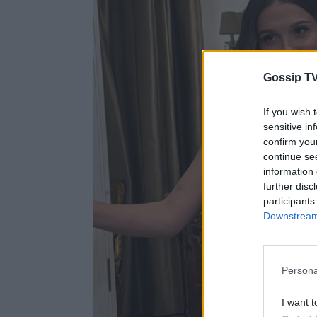
Gossip TV
If you wish 
sensitive in
confirm you
continue se
information 
further disc
participants
Downstream 
Persona
I want t