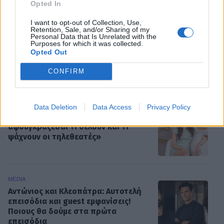
Opted In
Μόνικα Μπελούτσι
I want to opt-out of Collection, Use,
Retention, Sale, and/or Sharing of my
Personal Data that Is Unrelated with the
Purposes for which it was collected.
Opted Out
CONFIRM
ΡΟΗ ΕΙΔΗΣΕΩΝ
MEDIA
Data Deletion
Data Access
Privacy Policy
Σταματίνα Τσιμτσιλή: «Πρέπει να
αφουγκράζεσαι τι θέλουν και τι
ψάχνουν οι τηλεθεατές»
MEDIA
Αντώνιος και Κλεοπάτρα: Αυτοτελή
επεισόδια και guest εμφανίσεις!
Ποιους θα δούμε στα πρώτα
επεισόδια