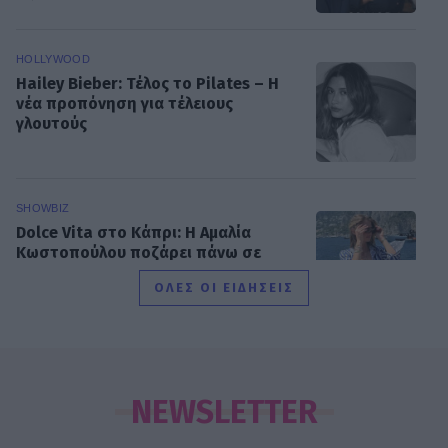
HOLLYWOOD
Hailey Bieber: Τέλος το Pilates – Η
νέα προπόνηση για τέλειους
γλουτούς
SHOWBIZ
Dolce Vita στο Κάπρι: Η Αμαλία
Κωστοπούλου ποζάρει πάνω σε
σκάφος με αέρινο look!
ΟΛΕΣ ΟΙ ΕΙΔΗΣΕΙΣ
MEDIA
Φόνοι στο Καμπαναριό: Μένη
Κωνσταντινίδου, Λυδία Τζανουδάκη
NEWSLETTER
και Άννη Θεοχάρη επιστρέφουν