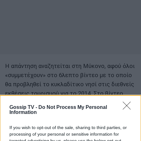
Η απάντηση αναζητείται στη Μύκονο, αφού όλοι
«συμμετέχουν» στο 6λεπτο βίντεο με το οποίο
θα προβληθεί το κυκλαδίτικο νησί στις διεθνείς
εκθέσεις τουρισμού για το 2014. Στο βίντεο
εμφανίζεται και ο Michael Schumacher -ο
Gossip TV -
Do Not Process My Personal
οποίος είχε σοβαρό ατύχημα πρόσφατα
Information
κάνοντας σκι στις Γαλλικές Άλπεις – από τις
If you wish to opt-out of the sale, sharing to third parties, or
τελευταίες του διακοπές το καλοκαίρι στη
processing of your personal or sensitive information for
Μύκονο.
targeted advertising by us, please use the below opt-out