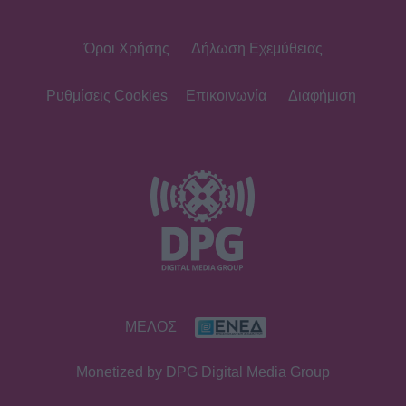
Όροι Χρήσης
Δήλωση Εχεμύθειας
SHOWBIZ
Τροχαίο ατύχημα για τον Mike
Ρυθμίσεις Cookies
Επικοινωνία
Διαφήμιση
SHOWBIZ
Από την εκκλησία στην ξαπλώστρα:
Η εντυπωσιακή πόζα της
Καινούργιου με μαγιό και το
προσκύνημα
MEDIA
ΜΕΛΟΣ
Πίσω από τις γραμμές: Η ημερομηνία
της πρεμιέρας
Monetized by DPG Digital Media Group