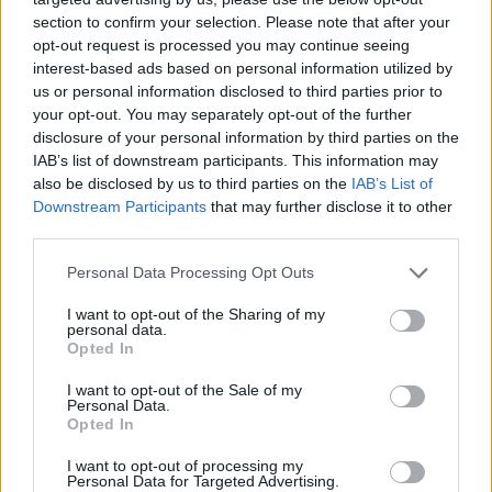
section to confirm your selection. Please note that after your
Σύμφωνα με πληροφορίες του Η&Τ, για πρώτη
opt-out request is processed you may continue seeing
φορά αποφασίσθηκε να αξιοποιηθεί με
interest-based ads based on personal information utilized by
οργανωμένο τρόπο τουριστικά το πόσο
us or personal information disclosed to third parties prior to
your opt-out. You may separately opt-out of the further
δημοφιλής είναι η Μύκονος ως τόπος διακοπών
disclosure of your personal information by third parties on the
για διάσημα πρόσωπα. Στο πλαίσιο αυτό
IAB’s list of downstream participants. This information may
συγκεντρώθηκε υλικό από την Ιστοσελίδα
also be disclosed by us to third parties on the
IAB’s List of
Downstream Participants
that may further disclose it to other
mykonoslivetv και δημιουργήθηκε ένα
third parties.
ολιγόλεπτο βίντεο που εμφανίζονται διάσημα
Personal Data Processing Opt Outs
πρόσωπα που επισκέφθηκαν το νησί.
Το video ανέβηκε πρόσφατα και στο youtube και
I want to opt-out of the Sharing of my
personal data.
το παρουσιάζει το H&T.
Opted In
I want to opt-out of the Sale of my
Personal Data.
Opted In
I want to opt-out of processing my
Personal Data for Targeted Advertising.
Μύκονος
διαφήμιση
Τζον Τραβόλτα