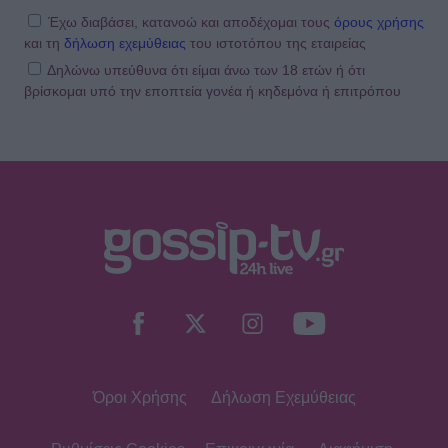
Σοφό και τον γιο τους
Έχω διαβάσει, κατανοώ και αποδέχομαι τους
όρους χρήσης
και τη
δήλωση εχεμύθειας
του ιστοτόπου της εταιρείας
Δηλώνω υπεύθυνα ότι είμαι άνω των 18 ετών ή ότι
βρίσκομαι υπό την εποπτεία γονέα ή κηδεμόνα ή επιτρόπου
MEDIA
Τηλεθέαση – Το Σόι σου: «Σαρώνει»
ακόμη και στις επαναλήψεις –
Αντίστροφη μέτρηση για τον νέο
κύκλο
SHOWBIZ
Στον βυθό για μαργαριτάρια η Αθηνά
Οικονομάκου και ο Μπρούνο
Τσερέλα - To βίντεο με την
ανακάλυψη
Όροι Χρήσης
Δήλωση Εχεμύθειας
SHOWBIZ
Ιωάννα Μπούκη: Οι ανέμελες ημέρες
του Αυγούστου, τα απίθανα beach