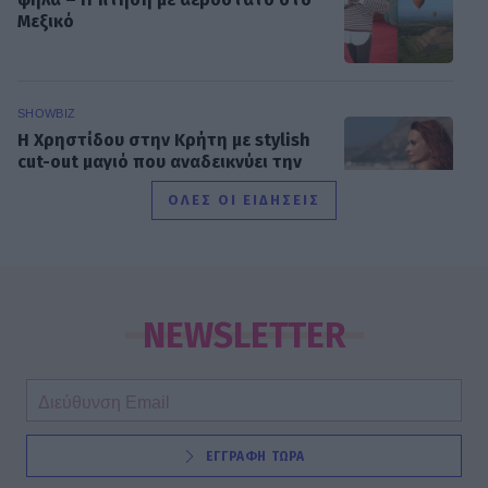
Μεξικό
SHOWBIZ
Η Χρηστίδου στην Κρήτη με stylish
cut-out μαγιό που αναδεικνύει την
κομψή & μαυρισμένη σιλουέτα της
ΟΛΕΣ ΟΙ ΕΙΔΗΣΕΙΣ
SHOWBIZ
Βαλαβάνη: Εντυπωσιακή σιλουέτα,
εφαρμοστό σικ φόρεμα και wet look
NEWSLETTER
- Μαγνήτισε όλα τα βλέμματα
SHOWBIZ
ΕΓΓΡΑΦΗ ΤΩΡΑ
Σταματίνα Τσιμτσιλή: Η εξόρμηση
για ψάρεμα στην Πάρο με τον Θέμη