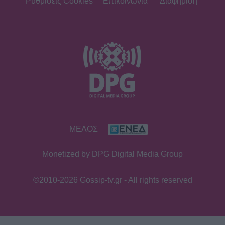
Ρυθμίσεις Cookies
Επικοινωνία
Διαφήμιση
looks & «χρέος» στις κόρες της
SHOWBIZ
Βαλέρια Χοψονίδου - Αντώνης
Βλωτιδέλλης: Βάφτισαν τον γιο τους!
Το όνομα και το πάρτι με φίλους
SHOWBIZ
ΜΕΛΟΣ
Τσουβέλας: Η σχέση με την Εύα και η
δημόσια υπεράσπισή της από τους
Monetized by DPG Digital Media Group
haters - «Θα το έκανα 500 φορές»
©2010-2026 Gossip-tv.gr - All rights reserved
SHOWBIZ
Καληφώνη - Μάστορας: Μαζί στην
Πάρο, χωριστά στα social - Οι νέες