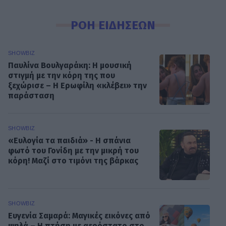
ΡΟΗ ΕΙΔΗΣΕΩΝ
SHOWBIZ
Παυλίνα Βουλγαράκη: Η μουσική
στιγμή με την κόρη της που
ξεχώρισε – Η Ερωφίλη «κλέβει» την
παράσταση
SHOWBIZ
«Ευλογία τα παιδιά» - Η σπάνια
φωτό του Γονίδη με την μικρή του
κόρη! Μαζί στο τιμόνι της βάρκας
SHOWBIZ
Ευγενία Σαμαρά: Μαγικές εικόνες από
ψηλά – Η πτήση με αερόστατο στο