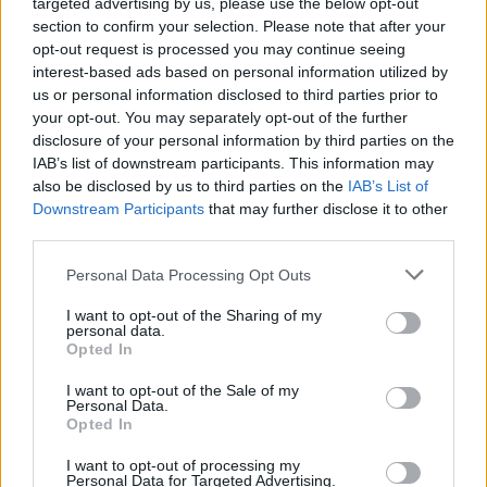
targeted advertising by us, please use the below opt-out
οι νύχτες», «Ο μάγκας κάνει δυο δουλειές» και
section to confirm your selection. Please note that after your
opt-out request is processed you may continue seeing
άλλα πολλά. Είκοσι οκτώ τραγούδια, και βέβαια
interest-based ads based on personal information utilized by
η συνεργασία μας και η φιλία μας δεν σταμάτησε
us or personal information disclosed to third parties prior to
ποτέ, μέχρι που... έφυγε», λέει στο περιοδικό
your opt-out. You may separately opt-out of the further
disclosure of your personal information by third parties on the
Λοιπόν ενώ αποκαλύπτει γιατί τον αποκαλούσε
IAB’s list of downstream participants. This information may
«δεύτερο πατέρα». «Ναι. Μπήκα στην οικογένεια
also be disclosed by us to third parties on the
IAB’s List of
Downstream Participants
that may further disclose it to other
του, στο σπίτι του, στη σύζυγο του, τη Ζωή, στη
third parties.
Βικτωρία, στον Κώστα κι εγώ παιδάκι μεγάλωνα
μαζί με τα παιδιά του, πολύ καλά παιδιά, πολύ
Personal Data Processing Opt Outs
καλός πατέρας πολύ καλός σύζυγος», καταλήγει.
I want to opt-out of the Sharing of my
personal data.
Opted In
I want to opt-out of the Sale of my
Personal Data.
Opted In
Χαρούλα Λαμπράκη
σχέση
I want to opt-out of processing my
Personal Data for Targeted Advertising.