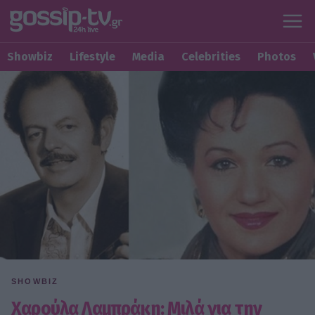
Showbiz
Lifestyle
Media
Celebrities
Photos
SHOWBIZ
Χαρούλα Λαμπράκη: Μιλά για την