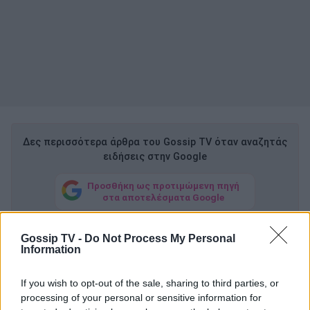
Δες περισσότερα άρθρα του Gossip TV όταν αναζητάς
ειδήσεις στην Google
Προσθήκη ως προτιμώμενη πηγή
στα αποτελέσματα Google
Gossip TV -
Do Not Process My Personal
«Έγραψε μεγάλες επιτυχίες. Αυτά τα
Information
τραγουδούσαμε οι δυο μας: «Δεν ρωτώ ποια
είσαι», «Κορίτσι μου, όλα για σένα», «Καλύτερα σ'
If you wish to opt-out of the sale, sharing to third parties, or
processing of your personal or sensitive information for
ένα κελί», «Με παράσυρε το ρέμα», «Όνειρο ήταν