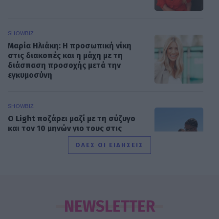
SHOWBIZ
Μαρία Ηλιάκη: Η προσωπική νίκη
στις διακοπές και η μάχη με τη
διάσπαση προσοχής μετά την
εγκυμοσύνη
SHOWBIZ
Ο Light ποζάρει μαζί με τη σύζυγο
και τον 10 μηνών γιο τους στις
πρώτες καλοκαιρινές διακοπές τους.
ΟΛΕΣ ΟΙ ΕΙΔΗΣΕΙΣ
SHOWBIZ
Ακύρωσε live εμφάνιση η Ανδρομάχη
λόγω φαρυγγίτιδας - Ζήτησε
NEWSLETTER
συγγνώμη από τους θαυμαστές της