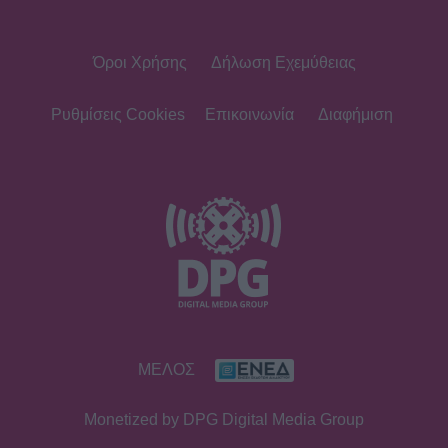
Όροι Χρήσης
Δήλωση Εχεμύθειας
MEDIA
Μάχη για την πρωινή ζώνη τον
Αύγουστο: Οι εκπλήξεις των
Ρυθμίσεις Cookies
Επικοινωνία
Διαφήμιση
καναλιών και τα νούμερα
τηλεθέασης
SHOWBIZ
Καινούργιου - Κουτσουμπής: Ο
έρωτας, ο γάμος και το πρώτο
καλοκαίρι με την Ξένια στη Μύκονο
MEDIA
ΜΕΛΟΣ
Ο Γιάννης Τσιμιτσέλης φέρνει την
απόλυτη ανατροπή με το «The Quiz
Monetized by DPG Digital Media Group
With Balls» στον ΣΚΑΪ