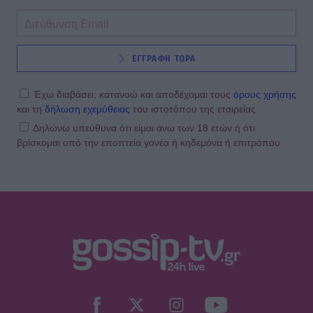
SHOWBIZ
ΕΓΓΡΑΦΗ ΤΩΡΑ
Δανάη Μπάρκα: Η αποστομωτική
απάντηση με χιούμορ για το σχόλιο
περί πλαστικής στο Instagram
Έχω διαβάσει, κατανοώ και αποδέχομαι τους
όρους χρήσης
και τη
δήλωση εχεμύθειας
του ιστοτόπου της εταιρείας
Δηλώνω υπεύθυνα ότι είμαι άνω των 18 ετών ή ότι
βρίσκομαι υπό την εποπτεία γονέα ή κηδεμόνα ή επιτρόπου
SHOWBIZ
Γιάννης Βαρδής: «Η αγάπη μας είναι
αδιαπραγμάτευτη και μεγαλώνει
κάθε χρόνο. Χρόνια πολλά μπαμπά.».
MEDIA
Μαριάννα Γεωργαντή: «Καλέ, τι
ωραίος που είναι ο Γιώργος
Φραγκούλης!»