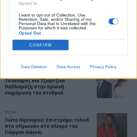
Βασίλη Τσιτσάνη
πατέρας
Opted In
συνεργασία
I want to opt-out of Collection, Use,
Retention, Sale, and/or Sharing of my
Personal Data that Is Unrelated with the
Purposes for which it was collected.
Opted Out
CONFIRM
ΡΟΗ ΕΙΔΗΣΕΩΝ
Data Deletion
Data Access
Privacy Policy
MEDIA
«Κοινωνία Ώρα MEGA»: Βασίλης
Τσεκούρας και Τζωρτζίνα
Μαλλιαρόζη στην πρωινή
ενημέρωση του σταθμού
MEDIA
Γιώτα Κηπουρού: Επιστρέφει τελικά
στο «Πρωινό» στο πλευρό του
Γιώργου Λιάγκα;