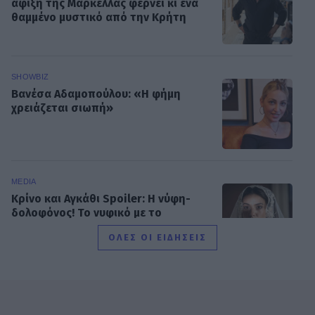
άφιξη της Μαρκέλλας φέρνει κι ένα
θαμμένο μυστικό από την Κρήτη
SHOWBIZ
Βανέσα Αδαμοπούλου: «Η φήμη
χρειάζεται σιωπή»
MEDIA
Κρίνο και Αγκάθι Spoiler: Η νύφη-
δολοφόνος! Το νυφικό με το
κρυμμένο μαχαίρι και η αιματηρή
ΟΛΕΣ ΟΙ ΕΙΔΗΣΕΙΣ
εκδίκηση
SHOWBIZ
Γεράσιμος Γεννατάς: «Ζούμε σε μια