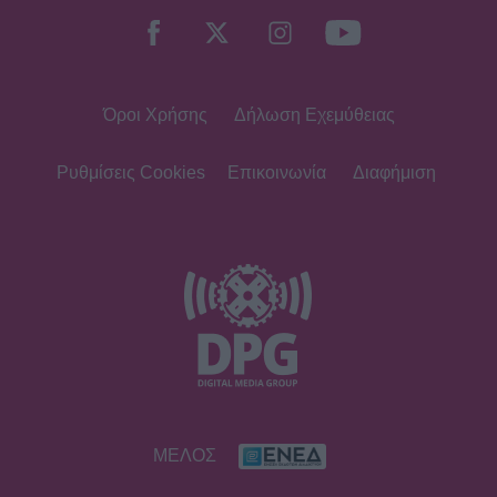
διαφορετικό καλοκαίρι με τον γιο
της και το road trip που θα
θυμούνται
Όροι Χρήσης
Δήλωση Εχεμύθειας
SHOWBIZ
22 χρόνια χωρίς τον Δημήτρη
Παπαμιχαήλ – Το αφιέρωμα της
Ρυθμίσεις Cookies
Επικοινωνία
Διαφήμιση
Finos Film στον αξέχαστο ηθοποιό
SHOWBIZ
«Ένα διαφορετικό καλοκαίρι»,
γράφει ο Σάκης Κατσούλης-Η
απίθανη φωτογραφία του γιου του
στην παραλία
SHOWBIZ
ΜΕΛΟΣ
Η Σία Κοσιώνη επενδύει στη