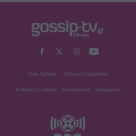
το δυσκολότερο της ζωής μου»
SHOWBIZ
Δίπλα στο απέραντο γαλάζιο η
Μαριαλένα Ρουμελιώτη γιορτάζει
τους δυο πρώτους μήνες με τον γιο
της
Όροι Χρήσης
Δήλωση Εχεμύθειας
SHOWBIZ
«Μια γοργόνα στην Κρήτη» -
Αποθεώθηκε η Παπουτσάκη!
Ρυθμίσεις Cookies
Επικοινωνία
Διαφήμιση
Μαγνήτισε τα βλέμματα με το
καλλίγραμμο κορμί της
SHOWBIZ
Γαστρονομικό στιγμιότυπο από...
Κρήτη! Η Σίσσυ Χρηστίδου