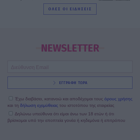
δεσμοί δοκιμάζονται περισσότερο
ΟΛΕΣ ΟΙ ΕΙΔΗΣΕΙΣ
SHOWBIZ
Λίλα Μπακλέση – Παναγιώτης
Μαρκεζίνης: Έγιναν γονείς! Η πρώτη
NEWSLETTER
φωτό και το τρυφερό μήνυμα
SHOWBIZ
ΕΓΓΡΑΦΗ ΤΩΡΑ
Κρατερός Κατσούλης: Ήταν μια
διαδρομή που επέλεξα για να βρω
τρόπους επικοινωνίας και
Έχω διαβάσει, κατανοώ και αποδέχομαι τους
όρους χρήσης
συνεννόησης
και τη
δήλωση εχεμύθειας
του ιστοτόπου της εταιρείας
Δηλώνω υπεύθυνα ότι είμαι άνω των 18 ετών ή ότι
βρίσκομαι υπό την εποπτεία γονέα ή κηδεμόνα ή επιτρόπου
SHOWBIZ
Συγκινεί η Ανθή Βούλγαρη: «Χωρίς
εσένα το φετινό καλοκαίρι θα ήταν