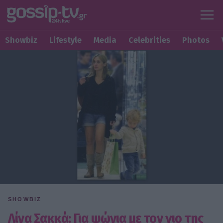
Showbiz
Lifestyle
Media
Celebrities
Photos
SHOWBIZ
Λίνα Σακκά: Για ψώνια με τον γιο της