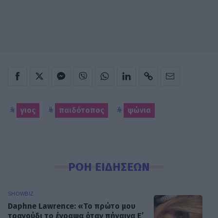
γιος
παιδότοπος
ψώνια
ΡΟΗ ΕΙΔΗΣΕΩΝ
SHOWBIZ
Daphne Lawrence: «Το πρώτο μου
τραγούδι το έγραψα όταν πήγαινα Ε’