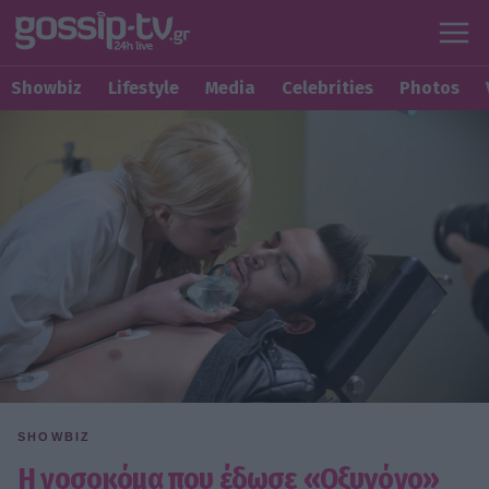
Showbiz
Lifestyle
Media
Celebrities
Photos
SHOWBIZ
Η νοσοκόμα που έδωσε «Οξυγόνο»