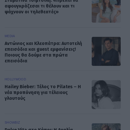
Σταματίνα Τσιμτσιλή: «Πρέπει να
αφουγκράζεσαι τι θέλουν και τι
ψάχνουν οι τηλεθεατές»
MEDIA
Αντώνιος και Κλεοπάτρα: Αυτοτελή
επεισόδια και guest εμφανίσεις!
Ποιους θα δούμε στα πρώτα
επεισόδια
HOLLYWOOD
Hailey Bieber: Τέλος το Pilates – Η
νέα προπόνηση για τέλειους
γλουτούς
SHOWBIZ
Dolce Vita στο Κάπρι: Η Αμαλία