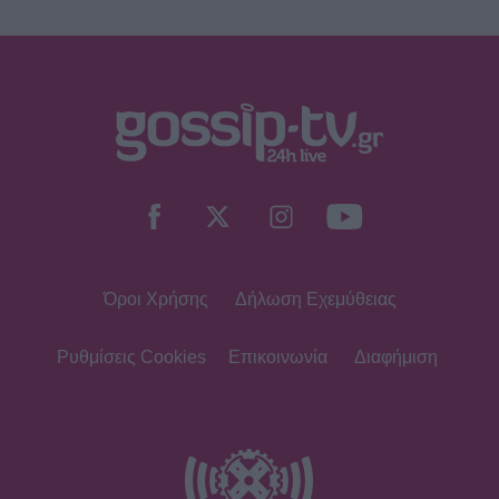
- Πώς η Αγγελική Ηλιάδη είδε τον
Χριστό και έζησε το θαύμα
SHOWBIZ
Ξέσπασε η Ναταλί Κάκκαβα: «Πόσο
ενοχλητικοί μπορείτε να γίνετε;»
Όροι Χρήσης
Δήλωση Εχεμύθειας
SHOWBIZ
Τροχαίο ατύχημα για τον Mike
Ρυθμίσεις Cookies
Επικοινωνία
Διαφήμιση
SHOWBIZ
Από την εκκλησία στην ξαπλώστρα: