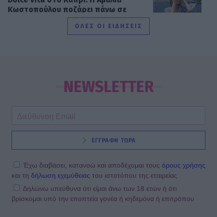
Κωστοπούλου ποζάρει πάνω σε
σκάφος με αέρινο look!
ΟΛΕΣ ΟΙ ΕΙΔΗΣΕΙΣ
MEDIA
Φόνοι στο Καμπαναριό: Μένη
Κωνσταντινίδου, Λυδία Τζανουδάκη
NEWSLETTER
και Άννη Θεοχάρη επιστρέφουν
SHOWBIZ
ΕΓΓΡΑΦΗ ΤΩΡΑ
Από Κεφαλονιά... Σαντορίνη! Η φωτό
της Καλομοίρας με την οικογένειά
της
Έχω διαβάσει, κατανοώ και αποδέχομαι τους
όρους χρήσης
και τη
δήλωση εχεμύθειας
του ιστοτόπου της εταιρείας
Δηλώνω υπεύθυνα ότι είμαι άνω των 18 ετών ή ότι
βρίσκομαι υπό την εποπτεία γονέα ή κηδεμόνα ή επιτρόπου
SHOWBIZ
«Τον είδα μπροστά μου, λαμπερό…»