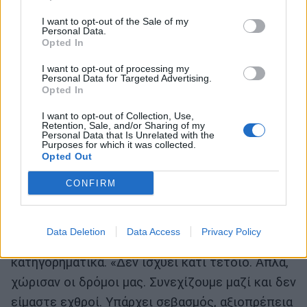
I want to opt-out of the Sale of my
Personal Data.
Opted In
«Χώρισαν οι δρόμοι μας εδώ και έναν μήνα. Δεν
I want to opt-out of processing my
έχει συμβεί κάτι συγκεκριμένο. Το ότι χωρίσαμε
Personal Data for Targeted Advertising.
δεν σημαίνει ότι δεν τον αγαπάω. Και δεν το
Opted In
λέω για να το πω. Είμαι απόλυτα ειλικρινής.
I want to opt-out of Collection, Use,
Retention, Sale, and/or Sharing of my
Θέλω να είναι καλά. Μιλάμε και στο τηλέφωνο
Personal Data that Is Unrelated with the
Purposes for which it was collected.
και έχουμε κρατήσει καλή επαφή. Αυτό έχει
Opted Out
σημασία».
CONFIRM
Μάλιστα, ανάμεσα στα πολλά σενάρια ακούστηκε
και το ότι «έπαιζε» τρίτο πρόσωπο στη σχέση
Data Deletion
Data Access
Privacy Policy
τους, κάτι που η Σάσα διαψεύδει
κατηγορηματικά. «Δεν ισχύει κάτι τέτοιο. Απλά,
χώρισαν οι δρόμοι μας. Συνεχίζουμε μαζί και δεν
είμαστε εχθροί. Υπάρχει σεβασμός, αξιοπρέπεια