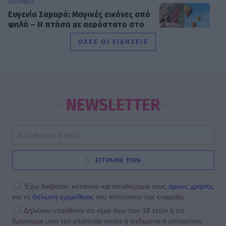
SHOWBIZ
Ευγενία Σαμαρά: Μαγικές εικόνες από
ψηλά – Η πτήση με αερόστατο στο
Μεξικό
ΟΛΕΣ ΟΙ ΕΙΔΗΣΕΙΣ
SHOWBIZ
Η Χρηστίδου στην Κρήτη με stylish
cut-out μαγιό που αναδεικνύει την
NEWSLETTER
κομψή & μαυρισμένη σιλουέτα της
SHOWBIZ
ΕΓΓΡΑΦΗ ΤΩΡΑ
Βαλαβάνη: Εντυπωσιακή σιλουέτα,
εφαρμοστό σικ φόρεμα και wet look
- Μαγνήτισε όλα τα βλέμματα
Έχω διαβάσει, κατανοώ και αποδέχομαι τους
όρους χρήσης
και τη
δήλωση εχεμύθειας
του ιστοτόπου της εταιρείας
Δηλώνω υπεύθυνα ότι είμαι άνω των 18 ετών ή ότι
βρίσκομαι υπό την εποπτεία γονέα ή κηδεμόνα ή επιτρόπου