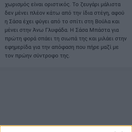
χωρισμός είναι οριστικός. Το ζευγάρι μάλιστα
δεν μένει πλέον κάτω από την ίδια στέγη, αφού
η Σάσα έχει φύγει από το σπίτι στη Βούλα και
μένει στην Άνω Γλυφάδα. Η Σάσα Μπάστα για
πρώτη φορά σπάει τη σιωπά της και μιλάει στην
εφημερίδα για την απόφαση που πήρε μαζί με
τον πρώην σύντροφο της.