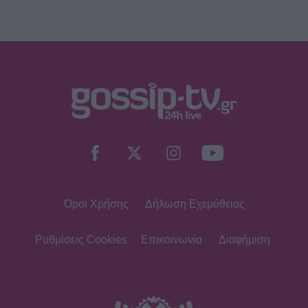
SHOWBIZ
Σταματίνα Τσιμτσιλή: Η εξόρμηση
για ψάρεμα στην Πάρο με τον Θέμη
Σοφό και τον γιο τους
MEDIA
Τηλεθέαση – Το Σόι σου: «Σαρώνει»
ακόμη και στις επαναλήψεις –
Αντίστροφη μέτρηση για τον νέο
κύκλο
Όροι Χρήσης
Δήλωση Εχεμύθειας
SHOWBIZ
Στον βυθό για μαργαριτάρια η Αθηνά
Οικονομάκου και ο Μπρούνο
Ρυθμίσεις Cookies
Επικοινωνία
Διαφήμιση
Τσερέλα - To βίντεο με την
ανακάλυψη