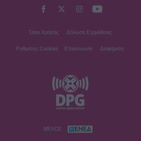
πολύς χρόνος για προσωπική ζωή»
Όροι Χρήσης
Δήλωση Εχεμύθειας
SHOWBIZ
Ρουμελιώτη: Δεν σταματά να
γκρινιάζει ο γιος της - Η ανάρτηση
Ρυθμίσεις Cookies
Επικοινωνία
Διαφήμιση
και οι απορίες της νέας μαμάς
HOLLYWOOD
Αντόνιο Μπαντέρας: Η καρδιακή
προσβολή που του άλλαξε τη ζωή
SHOWBIZ
ΜΕΛΟΣ
«Θα κινηθώ νομικά» - Κόλαφος ο