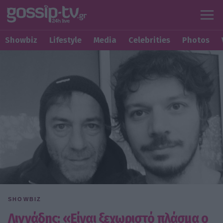
Showbiz
Lifestyle
Media
Celebrities
Photos
SHOWBIZ
Λιγνάδης: «Είναι ξεχωριστό πλάσµα ο