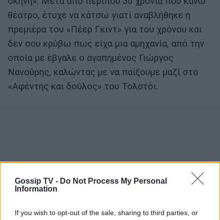
σκηνή». Μετά από περίπου 30 χρόνια που κάνω
θέατρο, έτυχε να κάτσω γιατί αναβλήθηκε η
πρεµιέρα του «Πέερ Γκιντ» για του χρόνου και
δεν σου κρύβω πως είχα µια αµηχανία, από την
οποία µε έβγαλε ο αγαπηµένος Γιώργος
Νανούρης, καλώντας µε να παίξουµε µαζί στο
«Αφέντης και δούλος» του Τολστόι.
Gossip TV -
Do Not Process My Personal
Information
If you wish to opt-out of the sale, sharing to third parties, or