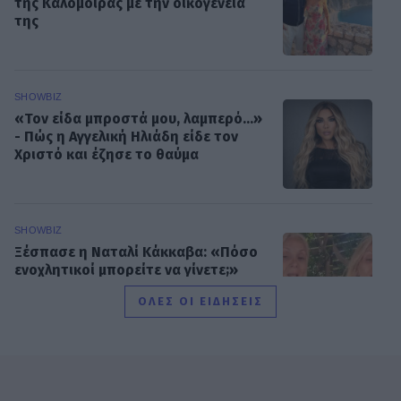
της Καλομοίρας με την οικογένειά
της
SHOWBIZ
«Τον είδα μπροστά μου, λαμπερό…»
- Πώς η Αγγελική Ηλιάδη είδε τον
Χριστό και έζησε το θαύμα
SHOWBIZ
Ξέσπασε η Ναταλί Κάκκαβα: «Πόσο
ενοχλητικοί μπορείτε να γίνετε;»
ΟΛΕΣ ΟΙ ΕΙΔΗΣΕΙΣ
SHOWBIZ
Τροχαίο ατύχημα για τον Mike