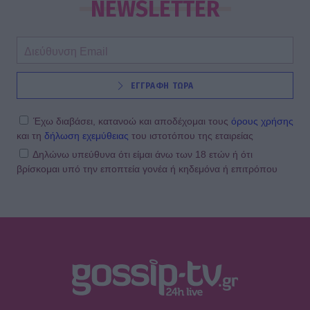
NEWSLETTER
SHOWBIZ
ΕΓΓΡΑΦΗ ΤΩΡΑ
Από την εκκλησία στην ξαπλώστρα:
Η εντυπωσιακή πόζα της
Καινούργιου με μαγιό και το
Έχω διαβάσει, κατανοώ και αποδέχομαι τους
όρους χρήσης
προσκύνημα
και τη
δήλωση εχεμύθειας
του ιστοτόπου της εταιρείας
Δηλώνω υπεύθυνα ότι είμαι άνω των 18 ετών ή ότι
βρίσκομαι υπό την εποπτεία γονέα ή κηδεμόνα ή επιτρόπου
MEDIA
Πίσω από τις γραμμές: Η ημερομηνία
της πρεμιέρας
SHOWBIZ
Κρατερός Κατσούλης: «Δεν υπάρχει