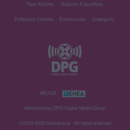
Όροι Χρήσης
Δήλωση Εχεμύθειας
SHOWBIZ
Δήμητρα Κολλά: Προσπαθώ να
αντιμετωπίζω τα πάντα με χαμόγελο
Ρυθμίσεις Cookies
Επικοινωνία
Διαφήμιση
SHOWBIZ
Λάμπρος Κωνσταντάρας: Τα πρώτα
γενέθλια χωρίς τον πατέρα
του-«Xωρίς εσένα, σαν να μην είναι
γιορτές»
SHOWBIZ
ΜΕΛΟΣ
Με μπικίνι στη Μύκονο η Δέσποινα
Μοιραράκη
Monetized by DPG Digital Media Group
©2010-2026 Gossip-tv.gr - All rights reserved