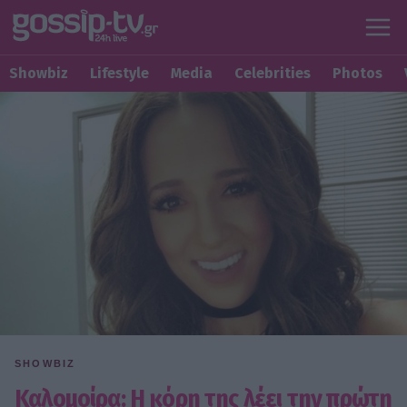
Showbiz
Lifestyle
Media
Celebrities
Photos
SHOWBIZ
Καλομοίρα: Η κόρη της λέει την πρώτη