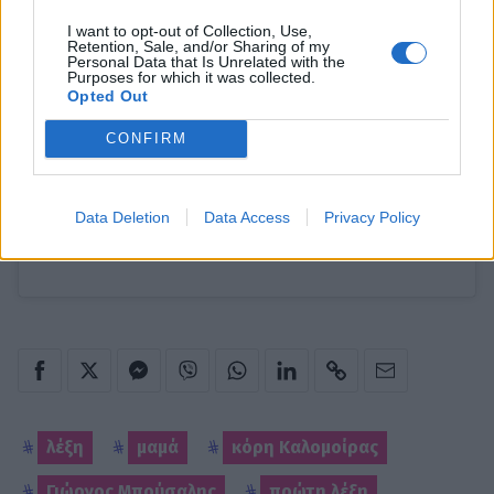
I want to opt-out of Collection, Use,
Retention, Sale, and/or Sharing of my
Personal Data that Is Unrelated with the
Purposes for which it was collected.
Opted Out
CONFIRM
Data Deletion
Data Access
Privacy Policy
on
A post shared by Kalomira (@itskalomira)
May 2, 2017 at
5:03am PDT
λέξη
μαμά
κόρη Καλομοίρας
Γιώργος Μπούσαλης
πρώτη λέξη