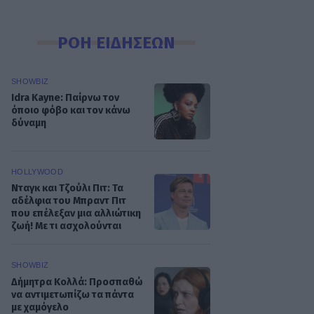
ΡΟΗ ΕΙΔΗΣΕΩΝ
SHOWBIZ
Idra Kayne: Παίρνω τον
όποιο φόβο και τον κάνω
δύναμη
HOLLYWOOD
Νταγκ και Τζούλι Πιτ: Τα
αδέλφια του Μπραντ Πιτ
που επέλεξαν μια αλλιώτικη
ζωή! Με τι ασχολούνται
SHOWBIZ
Δήμητρα Κολλά: Προσπαθώ
να αντιμετωπίζω τα πάντα
με χαμόγελο