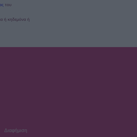
ας
του
SHOWBIZ
έα ή κηδεμόνα ή
Βαλεντίνη Παπαδάκη: Η
εξομολόγηση για τον
Σόμμερ: «Ανησυχώ μήπως
ξεχνάει πόσο...»
HOLLYWOOD
Νικόλ Κίντμαν: Στη Μύκονο
με τη Ζόε Σαλντάνα
VIP LIFE
Μαρί Σαντάλ - Μαρία
Ολυμπία Ντε Γκρες: Βραδινή
έξοδος στις Σπέτσες
Διαφήμιση
SHOWBIZ