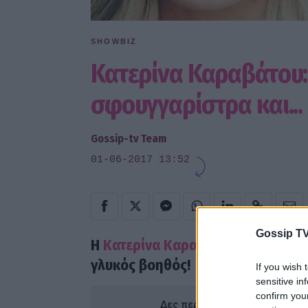
SHOWBIZ
Κατερίνα Καραβάτου: 
σφουγγαρίστρα και...
Gossip-tv Team
01-06-2017 13:52
Gossip TV
Η
Κατερίνα Καραβάτου
κάνει δουλε
γλυκός βοηθός!
If you wish 
sensitive in
confirm you
Δες περισσότερα άρθρα του Go