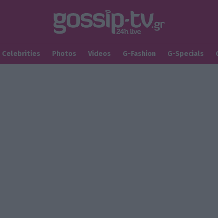
Celebrities
Photos
Videos
G-Fashion
G-Specials