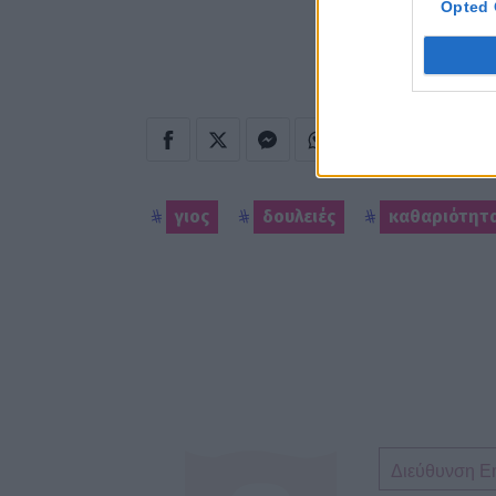
Opted 
γιος
δουλειές
καθαριότητ