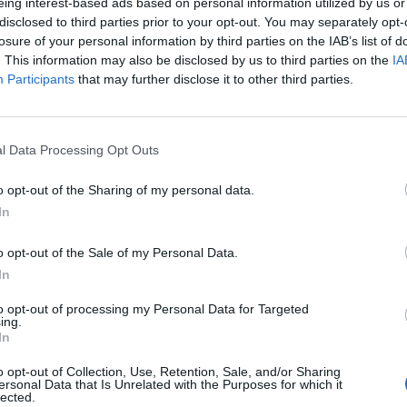
eing interest-based ads based on personal information utilized by us or
disclosed to third parties prior to your opt-out. You may separately opt-
ήκη ως προτιμώμενη πηγή
losure of your personal information by third parties on the IAB’s list of
α αποτελέσματα Google
. This information may also be disclosed by us to third parties on the
IA
Participants
that may further disclose it to other third parties.
ογραφία, η παρουσιάστρια κάνει γενική
 σφουγγαρίστρα για να την βοηθήσει! «Υπάρχει μια
l Data Processing Opt Outs
αι με τη σφουγγαρίστρα συγκεκριμμένα... #καλημερα
ε η μαμά κάτω από τη φωτογραφία!
o opt-out of the Sharing of my personal data.
In
o opt-out of the Sale of my Personal Data.
In
to opt-out of processing my Personal Data for Targeted
ing.
In
o opt-out of Collection, Use, Retention, Sale, and/or Sharing
ersonal Data that Is Unrelated with the Purposes for which it
lected.