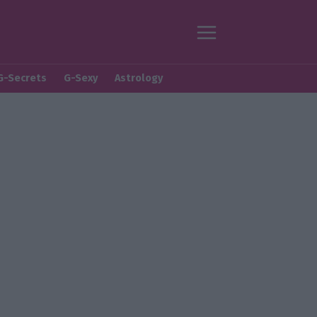
G-Secrets
G-Sexy
Astrology