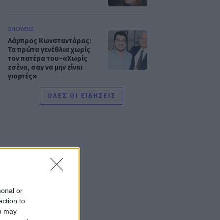
SHOWBIZ
Λάμπρος Κωνσταντάρας:
Τα πρώτα γενέθλια χωρίς
τον πατέρα του-«Xωρίς
εσένα, σαν να μην είναι
γιορτές»
ΟΛΕΣ ΟΙ ΕΙΔΗΣΕΙΣ
SHOWBIZ
Με μπικίνι στη Μύκονο η
Δέσποινα Μοιραράκη
SHOWBIZ
Άννα Πρέλεβιτς: Με τις
δίδυμες κόρες της στο
sonal or
σπίτι - Το όμορφο
ection to
στιγμιότυπο
ou may