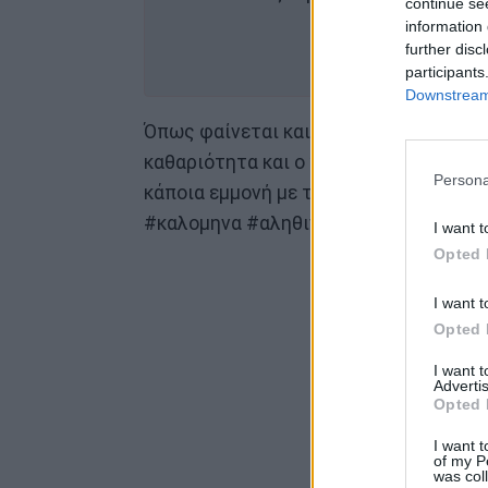
continue se
information 
Προσθ
further disc
στ
participants
Downstream 
Όπως φαίνεται και στην ακόλουθη φωτ
καθαριότητα και ο γιος της έπιασε την
Persona
κάποια εμμονή με την καθαριότητα - κ
#καλομηνα #αληθινασεναρια» σχολίασ
I want t
Opted 
I want t
Opted 
I want 
Advertis
Opted 
I want t
of my P
was col