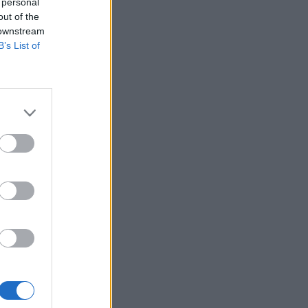
 personal
out of the
SHOWBIZ
 downstream
«Εκείνες… κι εγώ»: Η
B’s List of
τρυφερή ανάρτηση του
Κώστα Καραφώτη με την
κόρη και τη σύζυγό του
SHOWBIZ
«Χαρούμενη, γεμάτη
αλμύρα…» - Η Αποστολία
Ζώη απολαμβάνει τον
Αύγουστο στη θάλασσα
G-SPORTS
Μάριος Καπότσης: Η πόζα
στον καθρέφτη και η
κατάνυξη στην εκκλησία
MEDIA
Πότε επιστρέφει η «Πρωινή