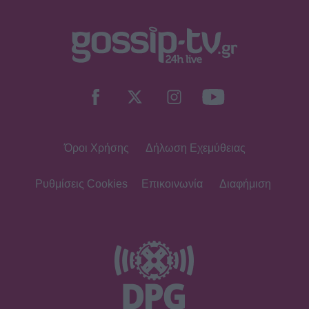
SHOWBIZ
Daphne Lawrence: «Το πρώτο μου
τραγούδι το έγραψα όταν πήγαινα Ε’
Δημοτικού¬
Όροι Χρήσης
Δήλωση Εχεμύθειας
MEDIA
Μπαμπά σ’ αγαπώ - Ελένη Σακκά: Η
Μαίρη δεν λειτουργεί συνειδητά για
Ρυθμίσεις Cookies
Επικοινωνία
Διαφήμιση
να δημιουργεί χάος
MEDIA
Έλλη Κασόλη: «Έχω τη φιλοσοφία
του «στρατιώτη»