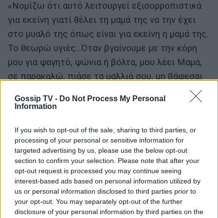
«Νομίζω ότι αυτό λειτουργεί εξισορροπιστικά
για εκείνη γιατί θέλει τη μαμά της να την έχει
στο μυαλό της όπως είναι για εκείνη η μαμά της.
Το θεωρώ υγιές...Όταν βγαίνουμε με την κόρη
μου για φαγητό, ψώνια ή βόλτα, μου λέει Μαμά,
σε παρακαλώ, πιάσε τα μαλλιά σου, μη βάφεσαι
γιατί βαριέμαι να μας πιάνουν και να μας μιλάνε.
Gossip TV -
Do Not Process My Personal
Θετικό είναι αυτό, όχι κακό. Η Κωνσταντίνα
Information
θεωρεί ότι η δουλειά μου τρώει πολύ χρόνο και
If you wish to opt-out of the sale, sharing to third parties, or
έχει δίκιο να αισθάνεται λίγο ριγμένη.
processing of your personal or sensitive information for
Επομένως, καταλαβαίνεις ότι βγάζει μια
targeted advertising by us, please use the below opt-out
επιθετικότητα και λόγω της εφηβείας. Για
section to confirm your selection. Please note that after your
opt-out request is processed you may continue seeing
παράδειγμα, όταν της ανακοίνωσα ότι θα κάνω
interest-based ads based on personal information utilized by
το Ώρα Ελλάδος 05.30, γυρίζει και μου λέει
us or personal information disclosed to third parties prior to
your opt-out. You may separately opt-out of the further
απαξιωτικά: Και ποιος θα σε βλέπει εκείνη την
disclosure of your personal information by third parties on the
ώρα; Παιδί μου, εσύ το λες; Ασε να το πούνε οι