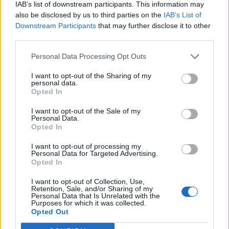
IAB’s list of downstream participants. This information may
άλλοι αυτό, όχι εσύ απάντησα. Τώρα όμως που
also be disclosed by us to third parties on the
IAB’s List of
Downstream Participants
that may further disclose it to other
με βλέπει ευχαριστημένη με τα νούμερα είναι κι
third parties.
εκείνη ευχαριστημένη. Μπράβο, μαμά, που πας
Personal Data Processing Opt Outs
καλά μου λέει».
I want to opt-out of the Sharing of my
Όσον αφορά στο απαιτητικό της ωράριο και την
personal data.
Opted In
πολύωρη απουσία της από το σπίτι, πράγματα
I want to opt-out of the Sale of my
που επηρεάζουν την επικοινωνία της με την
Personal Data.
κόρη της, δηλώνει στο People:
Opted In
I want to opt-out of processing my
«Αυτό επιτυγχάνεται ακόμη και μέσα από
Personal Data for Targeted Advertising.
Opted In
συγκρούσεις. Η Κωνσταντίνα δεν με βλέπει
ανταγωνιστικά, αν και είναι η ηλικία που πολλά
I want to opt-out of Collection, Use,
Retention, Sale, and/or Sharing of my
παιδιά επαναστα¬τούν. Υπάρχουν φορές που, αν
Personal Data that Is Unrelated with the
Purposes for which it was collected.
ντυθώ κάπως, μπορεί να μου πει Τι είναι αυτό
Opted Out
που φοράς; Δεν είναι για την ηλικία σου, άσχετα