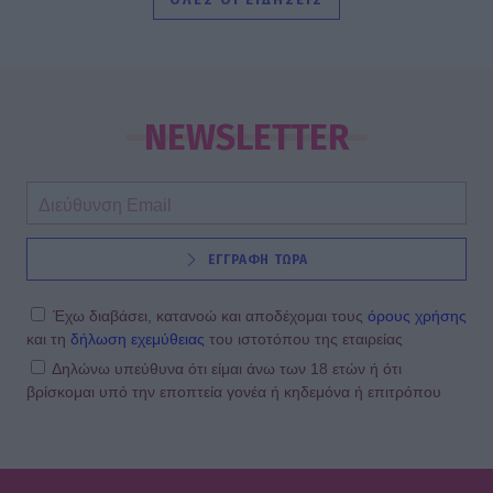
SHOWBIZ
Ειρήνη Νικολοπούλου: «Το Tik Tok
έχει γίνει το σόου όλου του
NEWSLETTER
πλανήτη»
HOLLYWOOD
ΕΓΓΡΑΦΗ ΤΩΡΑ
Σακίρα: Αυτές είναι οι 7 τροφές που
την κρατούν «αγέραστη» στα 49
της
Έχω διαβάσει, κατανοώ και αποδέχομαι τους
όρους χρήσης
και τη
δήλωση εχεμύθειας
του ιστοτόπου της εταιρείας
Δηλώνω υπεύθυνα ότι είμαι άνω των 18 ετών ή ότι
βρίσκομαι υπό την εποπτεία γονέα ή κηδεμόνα ή επιτρόπου
SHOWBIZ
Χριστίνα Τσάφου: «Η Μαριλού θα
είναι πάντα οικογένειά μου»