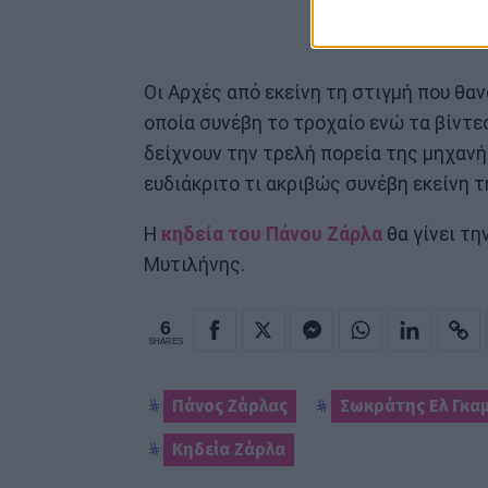
Οι Αρχές από εκείνη τη στιγμή που θα
οποία συνέβη το τροχαίο ενώ τα βίντε
δείχνουν την τρελή πορεία της μηχανή
ευδιάκριτο τι ακριβώς συνέβη εκείνη τ
Η
κηδεία του Πάνου Ζάρλα
θα γίνει τη
Μυτιλήνης.
6
SHARES
Πάνος Ζάρλας
Σωκράτης Ελ Γκαμ
Κηδεία Ζάρλα