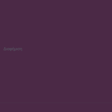
MEDIA
Για Σένα: Γνωρίστε την
οικογένεια Ηλιάδη – Εκεί
όπου οι πιο δυνατοί δεσμοί
δοκιμάζονται περισσότερο
Διαφήμιση