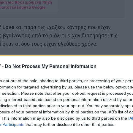
ήκη ως προτιμώμενη πηγή
α αποτελέσματα Google
f Love
και παρά τις «χαζές» κόντρες που είχαν,
ς βγαίνοντας από το ριάλιτι είχαν διατηρήσει τις
ί όταν οι δυο τους είχαν ελεύθερο χρόνο.
ρούν ακόμη να πιστέψουν πως ο Πάνος που γνώρισαν
ναι πια στη ζωή.
 -
Do Not Process My Personal Information
gram συγκλονίζει ενώ αποκαλύπτει τις «δικές»
to opt-out of the sale, sharing to third parties, or processing of your per
formation for targeted advertising by us, please use the below opt-out s
r selection. Please note that after your opt-out request is processed y
eing interest-based ads based on personal information utilized by us or
disclosed to third parties prior to your opt-out. You may separately opt-
losure of your personal information by third parties on the IAB’s list of
. This information may also be disclosed by us to third parties on the
IA
Participants
that may further disclose it to other third parties.