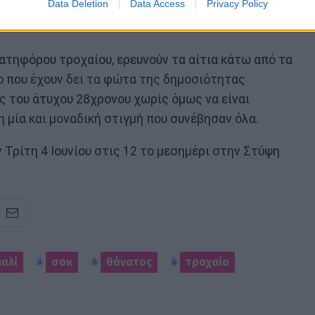
Data Deletion
Data Access
Privacy Policy
νατηφόρου τροχαίου, ερευνούν τα αίτια κάτω από τα
ο που έχουν δει τα φώτα της δημοσιότητας
ς του άτυχου 28χρονου χωρίς όμως να είναι
η μία και μοναδική στιγμή που συνέβησαν όλα.
ν Τρίτη 4 Ιουνίου στις 12 το μεσημέρι στην Στύψη
αλί
σοκ
θάνατος
τροχαίο