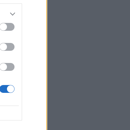
SHOWBIZ
Μάντυ Λάμπου: Πώς είναι
και πού βρίσκεται σήμερα η
πρώτη παρουσιάστρια του
«Ok» στο MAD
SHOWBIZ
Ρίκα Διαλυνά: Η διεθνής
Ελληνίδα που κατέκτησε τα
πλατό, τα καλλιστεία και τις
καρδιές μας
GOSSIP SPECIALS
8 Αυγούστου 2017: Σαν
σήμερα σίγησε η βελούδινη
φωνή της Αρλέτας