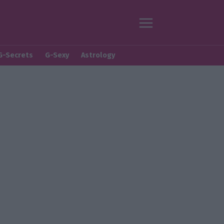
G-Secrets
G-Sexy
Astrology