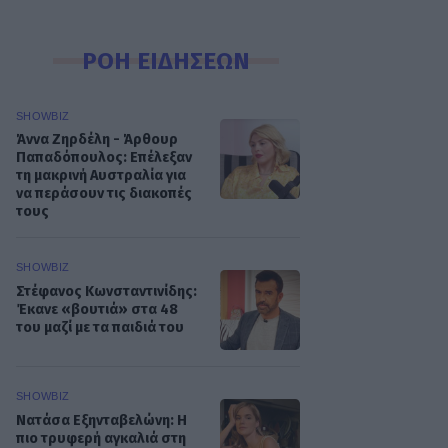
ΡΟΗ ΕΙΔΗΣΕΩΝ
SHOWBIZ
Άννα Ζηρδέλη - Άρθουρ
Παπαδόπουλος: Eπέλεξαν
τη μακρινή Αυστραλία για
να περάσουν τις διακοπές
τους
SHOWBIZ
Στέφανος Κωνσταντινίδης:
Έκανε «βουτιά» στα 48
του μαζί με τα παιδιά του
SHOWBIZ
Νατάσα Εξηνταβελώνη: Η
πιο τρυφερή αγκαλιά στη