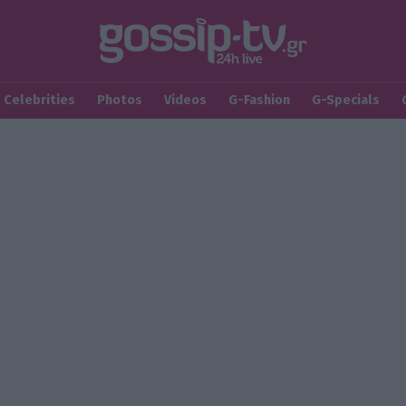
Celebrities
Photos
Videos
G-Fashion
G-Specials