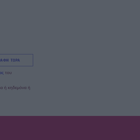
Μαριλού θα είναι πάντα
οικογένειά μου»
SHOWBIZ
Daphne Lawrence: «Το
πρώτο μου τραγούδι το
έγραψα όταν πήγαινα Ε’
Δημοτικού¬
ΡΑΦΗ ΤΩΡΑ
MEDIA
ας
του
Μπαμπά σ’ αγαπώ - Ελένη
Σακκά: Η Μαίρη δεν
έα ή κηδεμόνα ή
λειτουργεί συνειδητά για να
δημιουργεί χάος
MEDIA
Έλλη Κασόλη: «Έχω τη
φιλοσοφία του
«στρατιώτη»