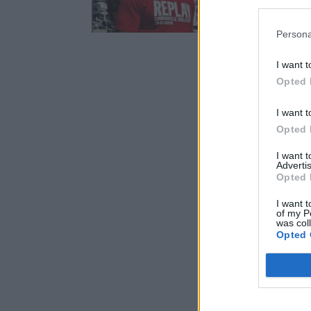
Persona
I want t
Opted 
I want t
Opted 
I want 
Advertis
Opted 
I want t
of my P
was col
Opted 
ΔΕΣ ΤΗ