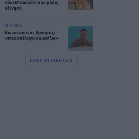
Λίλα Μπακλέση που μόλις
γέννησε
SHOWBIZ
Κωνσταντίνος Αργυρός:
«Μεσοπέλαγα αρμενίζω»
ΟΛΕΣ ΟΙ ΕΙΔΗΣΕΙΣ
SHOWBIZ
Τσιτσιπάς και Kristen
Thoms: Ο έρωτας που
φέρνει την απόλυτη
ισορροπία στην καριέρα
του πρωταθλητή
SHOWBIZ
Ανδρομάχη: Στο νοσοκομείο
με ορό η γνωστή
τραγουδίστρια μετά από
έντονη αδιαθεσία σε live