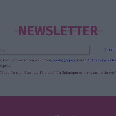
NEWSLETTER
ΕΓΓ
ι, κατανοώ και αποδέχομαι τους
όρους χρήσης
και τη
δήλωση εχεμύθει
αιρείας
υνα ότι είμαι άνω των 18 ετών ή ότι βρίσκομαι υπό την εποπτεία γον