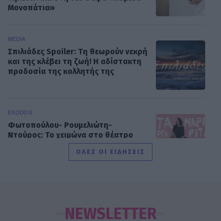
Μονοπάτια»
MEDIA
Σπιλιάδες Spoiler: Τη θεωρούν νεκρή
και της κλέβει τη ζωή! Η αδίστακτη
προδοσία της κολλητής της
EXODOS
Φωτοπούλου- Ρουμελιώτη-
Ντούρος: Το χειμώνα στο θέατρο
Άνεσις
ΟΛΕΣ ΟΙ ΕΙΔΗΣΕΙΣ
SHOWBIZ
Μαίρη Αρώνη: Πώς η απεργία πείνας
την οδήγησε στην κορυφή της
NEWSLETTER
Τέχνης της