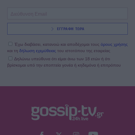
MEDIA
ΕΓΓΡΑΦΗ ΤΩΡΑ
Για Σένα - Νίκος Πουρσανίδης:
Θυσιάστηκε για άλλων αμαρτήματα
– Η τραγική μοίρα του Μιχάλη
Έχω διαβάσει, κατανοώ και αποδέχομαι τους
όρους χρήσης
και τη
δήλωση εχεμύθειας
του ιστοτόπου της εταιρείας
Δηλώνω υπεύθυνα ότι είμαι άνω των 18 ετών ή ότι
βρίσκομαι υπό την εποπτεία γονέα ή κηδεμόνα ή επιτρόπου
MEDIA
Σταματίνα Τσιμτσιλή: «Πρέπει να
αφουγκράζεσαι τι θέλουν και τι
ψάχνουν οι τηλεθεατές»
MEDIA
Αντώνιος και Κλεοπάτρα: Αυτοτελή
επεισόδια και guest εμφανίσεις!
Ποιους θα δούμε στα πρώτα