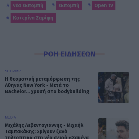
νέα εκπομπή
εκπομπή
Open tv
Κατερίνα Ζαρίφη
ΡΟΗ ΕΙΔΗΣΕΩΝ
SHOWBIZ
Η θεαματική μεταμόρφωση της
Αθηνάς New York - Μετά το
Bachelor... χρυσή στο bodybuilding
MEDIA
Μιχάλης Λεβεντογιάννης - Μιχαήλ
Ταμπακάκης: Σμίγουν ξανά
τηλεοπτικά στη νέα σειρά «Χαμένα