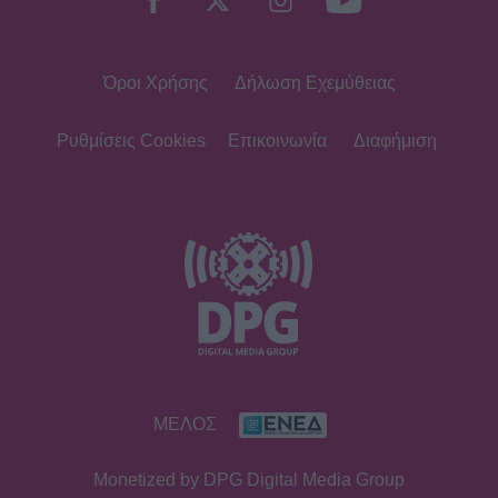
επεισόδια
Όροι Χρήσης
Δήλωση Εχεμύθειας
HOLLYWOOD
Hailey Bieber: Τέλος το Pilates – Η
νέα προπόνηση για τέλειους
Ρυθμίσεις Cookies
Επικοινωνία
Διαφήμιση
γλουτούς
SHOWBIZ
Dolce Vita στο Κάπρι: Η Αμαλία
Κωστοπούλου ποζάρει πάνω σε
σκάφος με αέρινο look!
MEDIA
ΜΕΛΟΣ
Φόνοι στο Καμπαναριό: Μένη
Κωνσταντινίδου, Λυδία Τζανουδάκη
Monetized by DPG Digital Media Group
και Άννη Θεοχάρη επιστρέφουν