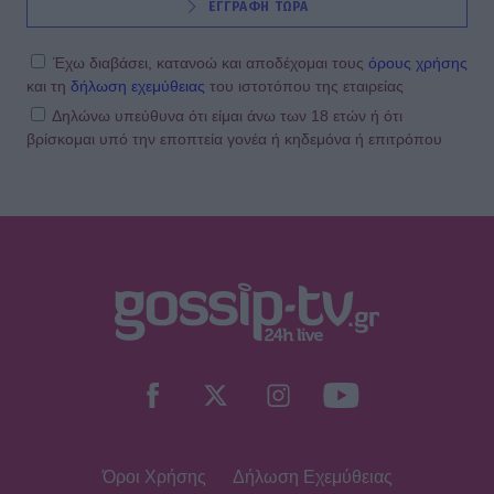
ΕΓΓΡΑΦΗ ΤΩΡΑ
Δύο μαύρα πουκάμισα spoiler: Η
άφιξη της Μαρκέλλας φέρνει κι ένα
θαμμένο μυστικό από την Κρήτη
Έχω διαβάσει, κατανοώ και αποδέχομαι τους
όρους χρήσης
και τη
δήλωση εχεμύθειας
του ιστοτόπου της εταιρείας
Δηλώνω υπεύθυνα ότι είμαι άνω των 18 ετών ή ότι
βρίσκομαι υπό την εποπτεία γονέα ή κηδεμόνα ή επιτρόπου
SHOWBIZ
Βανέσα Αδαμοπούλου: «Η φήμη
χρειάζεται σιωπή»
MEDIA
Κρίνο και Αγκάθι Spoiler: Η νύφη-
δολοφόνος! Το νυφικό με το
κρυμμένο μαχαίρι και η αιματηρή
εκδίκηση
Όροι Χρήσης
Δήλωση Εχεμύθειας
SHOWBIZ