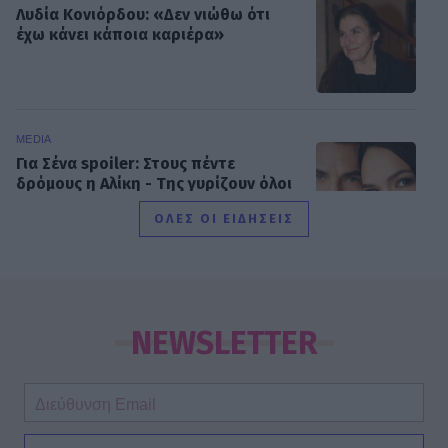
Λυδία Κονιόρδου: «Δεν νιώθω ότι
έχω κάνει κάποια καριέρα»
MEDIA
Για Σένα spoiler: Στους πέντε
δρόμους η Αλίκη - Της γυρίζουν όλοι
την πλάτη
ΟΛΕΣ ΟΙ ΕΙΔΗΣΕΙΣ
SHOWBIZ
Η άγνωστη ιστορία πίσω από την
τολμηρή σκηνή της Ζωής Λάσκαρη
NEWSLETTER
και του Αλέκου Αλεξανδράκη
MEDIA