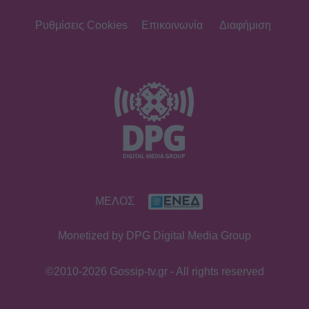
Γεράσιμος Γεννατάς: «Ζούμε σε μια
εποχή που ντροπιάζει το ανθρώπινο
Ρυθμίσεις Cookies
Επικοινωνία
Διαφήμιση
πλάσμα»
SHOWBIZ
Μαρία Ηλιάκη: Το makeup των
διακοπών, η αμφιβολία & η
αντίδραση στην απάντηση του
Στέλιου Μανουσάκη
SHOWBIZ
ΜΕΛΟΣ
«Εγώ, το κορίτσι μου & το
ηλιοβασίλεμα» - Η Καινούργιου με
Monetized by DPG Digital Media Group
σικ λευκό φόρεμα αγκαλιά με την
κόρη της
©2010-2026 Gossip-tv.gr - All rights reserved
SHOWBIZ