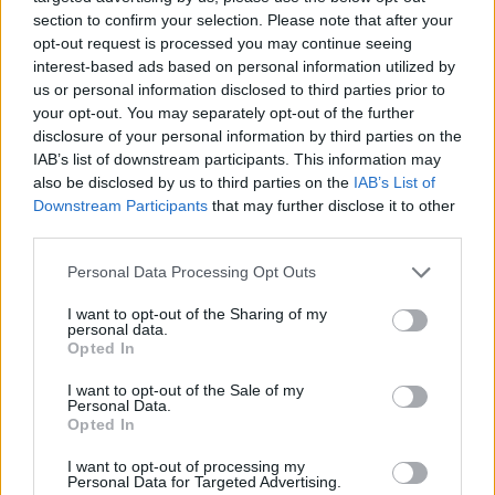
section to confirm your selection. Please note that after your
opt-out request is processed you may continue seeing
interest-based ads based on personal information utilized by
us or personal information disclosed to third parties prior to
your opt-out. You may separately opt-out of the further
disclosure of your personal information by third parties on the
IAB’s list of downstream participants. This information may
also be disclosed by us to third parties on the
IAB’s List of
Downstream Participants
that may further disclose it to other
third parties.
Photo 3/8
Με ένα πλάστη ανοίγουμε τη ζύμη μας πάνω στον
Personal Data Processing Opt Outs
πάγκο. Όταν έχουμε κάνει το σχήμα μας το βάζουμε
πάνω σε ένα ταψί με αντικολλητικό χαρτί.
I want to opt-out of the Sharing of my
personal data.
Opted In
I want to opt-out of the Sale of my
Personal Data.
Opted In
I want to opt-out of processing my
Personal Data for Targeted Advertising.