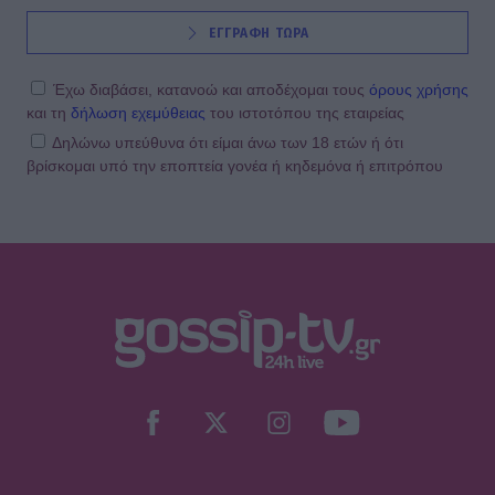
SHOWBIZ
ΕΓΓΡΑΦΗ ΤΩΡΑ
Η Βάλια Χατζηθεοδώρου μαγνητίζει
τα βλέμματα με τις καλοκαιρινές της
πόζες στο νησί των ανέμων
Έχω διαβάσει, κατανοώ και αποδέχομαι τους
όρους χρήσης
και τη
δήλωση εχεμύθειας
του ιστοτόπου της εταιρείας
Δηλώνω υπεύθυνα ότι είμαι άνω των 18 ετών ή ότι
βρίσκομαι υπό την εποπτεία γονέα ή κηδεμόνα ή επιτρόπου
SHOWBIZ
Γιάννης Τσιμιτσέλης:Η συγκινητική
ανάρτηση για τα γενέθλια του
αδελφού του και ο δυνατός τους
δεσμός
SHOWBIZ
Άννα Βίσση: Άκουσε Τσιτσάνη από
μπάντα δρόμου στο Φισκάρδο