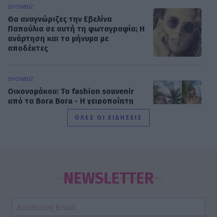
SHOWBIZ
Θα αναγνώριζες την Εβελίνα
Παπούλια σε αυτή τη φωτογραφία; Η
ανάρτηση και το μήνυμα με
αποδέκτες
SHOWBIZ
Οικονομάκου: To fashion souvenir
από τα Bora Bora - H χειροποίητη
τσάντα από φύλλα που θα ζηλέψεις
ΟΛΕΣ ΟΙ ΕΙΔΗΣΕΙΣ
SHOWBIZ
Summer vibes για τη Δανάη Μπάρκα
– Το πολύχρωμο look που ξεχώρισε
NEWSLETTER
σε καλοκαιρινό πάρτι