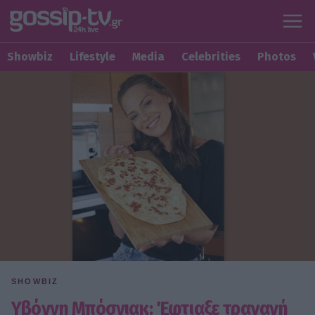
Showbiz
Lifestyle
Media
Celebrities
Photos
SHOWBIZ
Υβόννη Μπόσνιακ: Έφτιαξε τραγανή