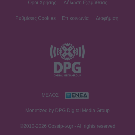
Όροι Χρήσης
Δήλωση Εχεμύθειας
SHOWBIZ
Ιωάννα Μπούκη: «"Βασανίζω" τον
Αντώνη Σρόιτερ 15 καλοκαίρια»
Ρυθμίσεις Cookies
Επικοινωνία
Διαφήμιση
SHOWBIZ
Κώστας Φραγκολιάς: Μια «κούκλα»
ξάπλωσε πάνω του στο κρεβάτι
SHOWBIZ
ΜΕΛΟΣ
Κατερίνα Καινούργιου: Ένα τρυφερό
μήνυμα από την Πάρο
Monetized by DPG Digital Media Group
©2010-2026 Gossip-tv.gr - All rights reserved