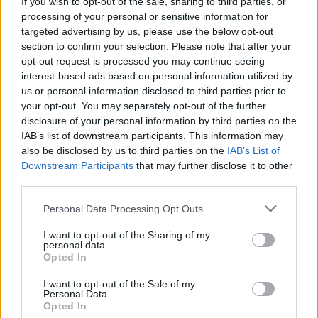
If you wish to opt-out of the sale, sharing to third parties, or
συμβόλαιο έργου, αυτό σημαίνει ότι θα έκανα
processing of your personal or sensitive information for
μόνο το Divided. Εγώ στον Alpha είχα πάει με μια
targeted advertising by us, please use the below opt-out
section to confirm your selection. Please note that after your
συγκεκριμένη πρόταση… Μου είπαν αν θέλω να
opt-out request is processed you may continue seeing
κάνω ένα τηλεπαιχνίδι και είπα “ναι”. Μου
interest-based ads based on personal information utilized by
us or personal information disclosed to third parties prior to
έδωσαν το Divided και μου άρεσε πάρα πολύ.
your opt-out. You may separately opt-out of the further
Έτσι έκανα συμβόλαιο έργου, όταν τελείωνε το
disclosure of your personal information by third parties on the
Divided θα τελείωνε και η σύμβασή μου.
IAB’s list of downstream participants. This information may
also be disclosed by us to third parties on the
IAB’s List of
Downstream Participants
that may further disclose it to other
third parties.
Personal Data Processing Opt Outs
I want to opt-out of the Sharing of my
personal data.
Opted In
I want to opt-out of the Sale of my
Personal Data.
Opted In