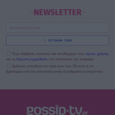
ΣΚΑΪ: Ανακοίνωσε την ολοκλήρωση
της συνεργασίας με τον Γρηγόρη
NEWSLETTER
Δημητριάδη
SHOWBIZ
ΕΓΓΡΑΦΗ ΤΩΡΑ
«Με ζύγισες ρε φίλε» - H
«πληρωμένη» απάντηση της
Πετρογιάννη σε follower μετά από
Έχω διαβάσει, κατανοώ και αποδέχομαι τους
όρους χρήσης
σχόλιο
και τη
δήλωση εχεμύθειας
του ιστοτόπου της εταιρείας
Δηλώνω υπεύθυνα ότι είμαι άνω των 18 ετών ή ότι
βρίσκομαι υπό την εποπτεία γονέα ή κηδεμόνα ή επιτρόπου
SHOWBIZ
Απασφάλισε ο Δάντης: «Τολμάω να
το πω γιατί έχω μεγαλώσει πια. Δεν
με ενδιαφέρει αν με παρεξηγήσουν»
SHOWBIZ