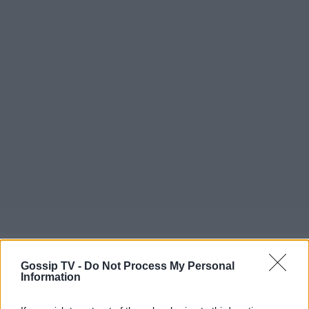
Gossip TV -
Do Not Process My Personal
Information
«Όχι, δεν είμαι στον Alpha. Αυτό σταμάτησε τέλη
Φεβρουαρίου. Εγώ είχα κάνει με τον Alpha ένα