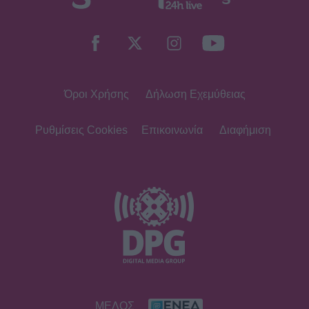
Η Ρούλα Κορομηλά μαγνητίζει τα
βλέμματα με το elegant chic look
της
Όροι Χρήσης
Δήλωση Εχεμύθειας
SHOWBIZ
«Θα γίνετε ρόμπα…» - Ξέσπασε η
Ελένη Βουλγαράκη! Η οργισμένη
Ρυθμίσεις Cookies
Επικοινωνία
Διαφήμιση
ανάρτηση
SHOWBIZ
Βαρύ πένθος για την Ιρένε Τροστ–
Ραγίζουν καρδιές τα λόγια για τον
μπαμπά της: «Όλα φαντάζουν
μάταια»
SHOWBIZ
ΜΕΛΟΣ