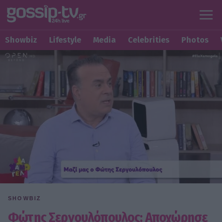
Showbiz
Lifestyle
Media
Celebrities
Photos
SHOWBIZ
Φώτης Σεργουλόπουλος: Αποχώρησε