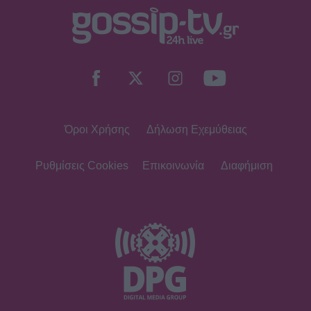
SHOWBIZ
«Ένα διαφορετικό καλοκαίρι»,
γράφει ο Σάκης Κατσούλης-Η
απίθανη φωτογραφία του γιου του
στην παραλία
Όροι Χρήσης
Δήλωση Εχεμύθειας
SHOWBIZ
Η Σία Κοσιώνη επενδύει στη
βερμούδα – Η βόλτα στο κέντρο της
Ρυθμίσεις Cookies
Επικοινωνία
Διαφήμιση
πόλης με chic casual look που
ξεχώρισε
SHOWBIZ
Φαίη Σκορδά: Στη Νάξο και δεν πάει
ο νους σου ποιο παραδοσιακό
φαγητό την ενθουσίασε!