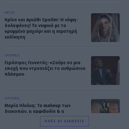
MEDIA
Κρίνο και Αγκάθι Spoiler: Η νύφη-
δολοφόνος! Το νυφικό με το
κρυμμένο μαχαίρι και η αιματηρή
εκδίκηση
SHOWBIZ
Γεράσιμος Γεννατάς: «Ζούμε σε μια
εποχή που ντροπιάζει το ανθρώπινο
πλάσμα»
SHOWBIZ
Μαρία Ηλιάκη: Το makeup των
διακοπών, η αμφιβολία & η
αντίδραση στην απάντηση του
ΟΛΕΣ ΟΙ ΕΙΔΗΣΕΙΣ
Στέλιου Μανουσάκη