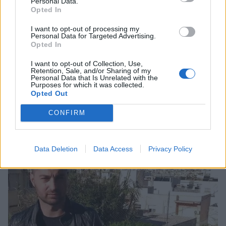
Personal Data.
Opted In
I want to opt-out of processing my
Personal Data for Targeted Advertising.
Opted In
I want to opt-out of Collection, Use,
Retention, Sale, and/or Sharing of my
Personal Data that Is Unrelated with the
Photo 2/5
Purposes for which it was collected.
Τόνι Σταυράτης
Opted Out
CONFIRM
Data Deletion
Data Access
Privacy Policy