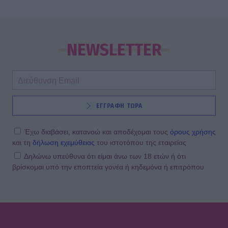
SHOWBIZ
«Εγώ, το κορίτσι μου & το
ηλιοβασίλεμα» - Η Καινούργιου με
NEWSLETTER
σικ λευκό φόρεμα αγκαλιά με την
κόρη της
SHOWBIZ
ΕΓΓΡΑΦΗ ΤΩΡΑ
Κωνσταντίνα Μπεκιάρη: Το
διαφορετικό καλοκαίρι με τον γιο
της και το road trip που θα
Έχω διαβάσει, κατανοώ και αποδέχομαι τους
όρους χρήσης
θυμούνται
και τη
δήλωση εχεμύθειας
του ιστοτόπου της εταιρείας
Δηλώνω υπεύθυνα ότι είμαι άνω των 18 ετών ή ότι
βρίσκομαι υπό την εποπτεία γονέα ή κηδεμόνα ή επιτρόπου
SHOWBIZ
22 χρόνια χωρίς τον Δημήτρη
Παπαμιχαήλ – Το αφιέρωμα της
Finos Film στον αξέχαστο ηθοποιό