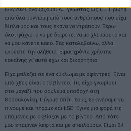
«Αυτά εδώ είναι τα τελευταία μου ραπς μάγκες.
8/2/2021 ονομάζομαι Λ… γνωστός ως L…. Πρώτα
από όλα συγνώμη από τους ανθρώπους που είχα
δίπλα μου και τους έκανα να ντραπούν. Ξέρω
όλοι ψάχνετε να με δείρετε, να με χλευάσετε και
να μου κάνετε κακό. Σας καταλαβαίνω, αλλά
ακούστε την αλήθεια. Είμαι χρόνια χρήστης
κοκαΐνης γι’ αυτό έχω και δικαστήριο.
Είχα μπλέξει σε ένα κύκλωμα με αφέντρες. Είναι
από χθες είναι στο βίντεο. Τις είχα γνωρίσει
στο μαγαζί που δούλευα υποδοχή στη
Θεσσαλονίκη. Πήγαμε σπίτι τους, ξεκινήσαμε να
πίνουμε και πήραμε και LSD. Έγινε μια φορά τις
επόμενες με εκβίαζαν με το βίντεο. Από τότε
μου έπαιρναν λεφτά και με απειλούσαν. Είμαι 24