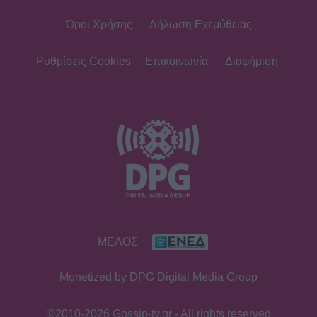
Όροι Χρήσης
Δήλωση Εχεμύθειας
MEDIA
Αντώνιος και Κλεοπάτρα: Αυτοτελή
επεισόδια και guest εμφανίσεις!
Ρυθμίσεις Cookies
Επικοινωνία
Διαφήμιση
Ποιους θα δούμε στα πρώτα
επεισόδια
HOLLYWOOD
Hailey Bieber: Τέλος το Pilates – Η
νέα προπόνηση για τέλειους
γλουτούς
SHOWBIZ
ΜΕΛΟΣ
Dolce Vita στο Κάπρι: Η Αμαλία
Κωστοπούλου ποζάρει πάνω σε
Monetized by DPG Digital Media Group
σκάφος με αέρινο look!
©2010-2026 Gossip-tv.gr - All rights reserved