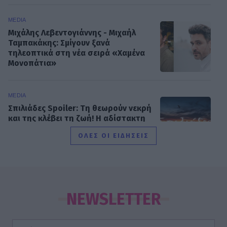
MEDIA
Μιχάλης Λεβεντογιάννης - Μιχαήλ
Ταμπακάκης: Σμίγουν ξανά
τηλεοπτικά στη νέα σειρά «Χαμένα
Μονοπάτια»
MEDIA
Σπιλιάδες Spoiler: Τη θεωρούν νεκρή
και της κλέβει τη ζωή! Η αδίστακτη
προδοσία της κολλητής της
ΟΛΕΣ ΟΙ ΕΙΔΗΣΕΙΣ
EXODOS
Φωτοπούλου- Ρουμελιώτη-
Ντούρος: Το χειμώνα στο θέατρο
NEWSLETTER
Άνεσις