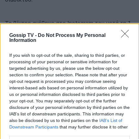
Το βίντεο ανέβηκε στο Instagram του μετά τη 1
το βράδυ της Δευτέρας και οι Αρχές
Gossip TV -
Do Not Process My Personal
Information
ενημερώθηκαν για αυτό νωρίς το πρωί της
Τρίτης. Τη νύχτα υπήρχε κινητοποίηση από τους
If you wish to opt-out of the sale, sharing to third parties, or
χρήστες της πλατφόρμας, κοινοποιώντας το
processing of your personal or sensitive information for
βίντεο και ζητώντας άμεση παρέμβαση των
targeted advertising by us, please use the below opt-out
section to confirm your selection. Please note that after your
Αρχών για να τον αποτρέψουν.
opt-out request is processed you may continue seeing
interest-based ads based on personal information utilized by
us or personal information disclosed to third parties prior to
your opt-out. You may separately opt-out of the further
disclosure of your personal information by third parties on the
IAB’s list of downstream participants. This information may
also be disclosed by us to third parties on the
IAB’s List of
Downstream Participants
that may further disclose it to other
third parties.