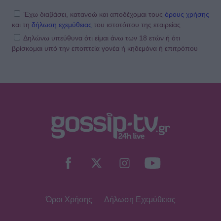
σου ρε μαμά» - Το viral βίντεο της
Θεοδωρίδου με την σικ μαμά της
Έχω διαβάσει, κατανοώ και αποδέχομαι τους
όρους χρήσης
και τη
δήλωση εχεμύθειας
του ιστοτόπου της εταιρείας
Δηλώνω υπεύθυνα ότι είμαι άνω των 18 ετών ή ότι
βρίσκομαι υπό την εποπτεία γονέα ή κηδεμόνα ή επιτρόπου
SHOWBIZ
Αλεξάνδρα Νίκα: Ξυπόλητη με το πιο
σικ αέρινο φόρεμα πάνω στο
σκάφος – Η βόλτα με τον γιο της
SHOWBIZ
Αγνώριστη η Έλενα Χριστοφή για
τον νέο ρόλο της - Από τη «Γη της
Ελιάς» στο «Αντώνιος και
Κλεοπάτρα»
Όροι Χρήσης
Δήλωση Εχεμύθειας
MEDIA
Σίσσυ Χρηστίδου: Πότε κάνει