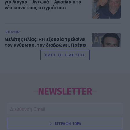
για Λιάγκα – Αντωνά – Aγκαλιά στο
νέο κοινό τους στιγμιότυπο
SHOWBIZ
Mελέτης Ηλίας: «Η εξουσία τρελαίνει
τον άνθρωπο, τον διαβρώνει. Πρέπει
να τη διαχειρίζεσαι σοφά»
ΟΛΕΣ ΟΙ ΕΙΔΗΣΕΙΣ
SHOWBIZ
Μενεγάκη: Με βεντάλια στο χέρι και
summer look στο Φισκάρδο – Το
NEWSLETTER
γεύμα με τον Μάκη & την παρέα της
SHOWBIZ
ΕΓΓΡΑΦΗ ΤΩΡΑ
Σκέτη σταρ! «Πες κάτι στο κοινό