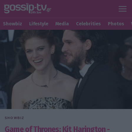
Showbiz
Lifestyle
Media
Celebrities
Photos
SHOWBIZ
Game of Thrones: Kit Harington -