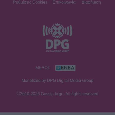
πρεμιέρα Το Χαμογέλα και πάλι;
Ρυθμίσεις Cookies
Επικοινωνία
Διαφήμιση
SHOWBIZ
6 Αυγούστου 1999: Η ημέρα που
«σίγησε» η μεγάλη κυρία του λαϊκού,
Ρίτα Σακελλαρίου
SHOWBIZ
ΜΕΛΟΣ
Σταματίνα Τσιμτσιλή: Αγχώθηκα με
το πόσο γρήγορα περνά η ζωή
Monetized by DPG Digital Media Group
©2010-2026 Gossip-tv.gr - All rights reserved
MEDIA
True Crime στο Netflix: Τα καλύτερα