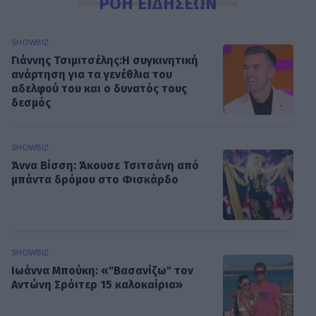
ΡΟΗ ΕΙΔΗΣΕΩΝ
SHOWBIZ
Γιάννης Τσιμιτσέλης:Η συγκινητική
ανάρτηση για τα γενέθλια του
αδελφού του και ο δυνατός τους
δεσμός
SHOWBIZ
Άννα Βίσση: Άκουσε Τσιτσάνη από
μπάντα δρόμου στο Φισκάρδο
SHOWBIZ
Ιωάννα Μπούκη: «"Βασανίζω" τον
Αντώνη Σρόιτερ 15 καλοκαίρια»