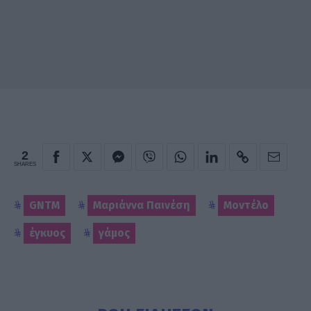
2
SHARES
GNTM
Μαριάννα Παινέση
Μοντέλο
έγκυος
γάμος