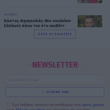
SHOWBIZ
Κώστας Φραγκολιάς: Μια «κούκλα»
ξάπλωσε πάνω του στο κρεβάτι
ΟΛΕΣ ΟΙ ΕΙΔΗΣΕΙΣ
SHOWBIZ
Κατερίνα Καινούργιου: Ένα τρυφερό
μήνυμα από την Πάρο
NEWSLETTER
SHOWBIZ
ΕΓΓΡΑΦΗ ΤΩΡΑ
Ντόρα Κουτροκόη: Στο Παρίσι με τον
έρωτα της ζωής της, τον γιο της
Κωνσταντίνο
Έχω διαβάσει, κατανοώ και αποδέχομαι τους
όρους χρήσης
και τη
δήλωση εχεμύθειας
του ιστοτόπου της εταιρείας