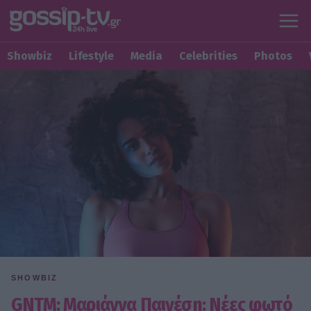
Showbiz
Lifestyle
Media
Celebrities
Photos
SHOWBIZ
GNTM: Μαριάννα Παινέση: Νέες φωτό