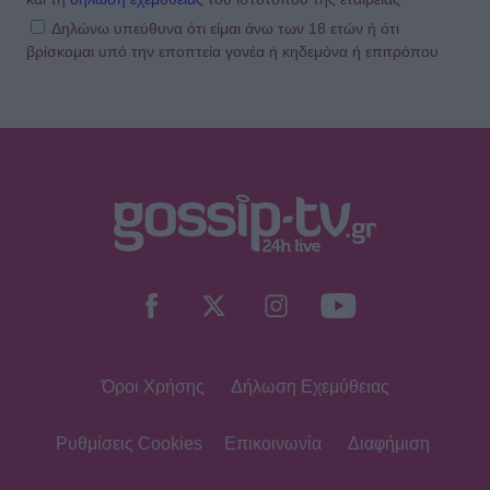
Δηλώνω υπεύθυνα ότι είμαι άνω των 18 ετών ή ότι
βρίσκομαι υπό την εποπτεία γονέα ή κηδεμόνα ή επιτρόπου
SHOWBIZ
Δούκισσα Νομικού:Οικογενειακές
διακοπές από τη Μύκονο στον
επίγειο παράδεισο της Γαλλικής
Πολυνησίας
SHOWBIZ
Άννα Ζηρδέλη - Άρθουρ
Παπαδόπουλος: Eπέλεξαν τη μακρινή
Αυστραλία για να περάσουν τις
διακοπές τους
Όροι Χρήσης
Δήλωση Εχεμύθειας
SHOWBIZ
Στέφανος Κωνσταντινίδης: Έκανε
«βουτιά» στα 48 του μαζί με τα
Ρυθμίσεις Cookies
Επικοινωνία
Διαφήμιση
παιδιά του