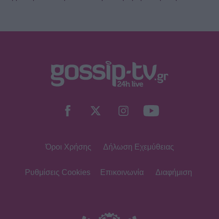
SHOWBIZ
Ρίκα Διαλυνά: Η διεθνής Ελληνίδα
που κατέκτησε τα πλατό, τα
καλλιστεία και τις καρδιές μας
GOSSIP SPECIALS
8 Αυγούστου 2017: Σαν σήμερα
σίγησε η βελούδινη φωνή της
Αρλέτας
Όροι Χρήσης
Δήλωση Εχεμύθειας
MEDIA
Γιώργος Κουβαράς: «Θα παραμείνω
δημοσιογράφος που τραγουδάει...» -
Ρυθμίσεις Cookies
Επικοινωνία
Διαφήμιση
Η συνεργασία με τον Σαββιδάκη