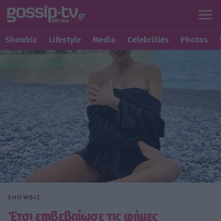
Showbiz
Lifestyle
Media
Celebrities
Photos
SHOWBIZ
Έτσι επιβεβαίωσε τις φήμες