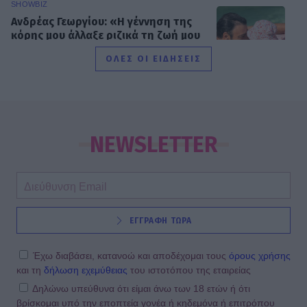
SHOWBIZ
Ανδρέας Γεωργίου: «Η γέννηση της
κόρης μου άλλαξε ριζικά τη ζωή μου
και με αναδιαμόρφωσε ως
ΟΛΕΣ ΟΙ ΕΙΔΗΣΕΙΣ
άνθρωπο»
GOSSIP SPECIALS
Δημήτρης Παπαμιχαήλ: Ο έρωτας, οι
ρόλοι και οι πληγές του ανθρώπου
NEWSLETTER
πίσω από τον μεγάλο πρωταγωνιστή
SHOWBIZ
ΕΓΓΡΑΦΗ ΤΩΡΑ
Μάντυ Λάμπου: Πώς είναι και πού
βρίσκεται σήμερα η πρώτη
παρουσιάστρια του «Ok» στο MAD
Έχω διαβάσει, κατανοώ και αποδέχομαι τους
όρους χρήσης
και τη
δήλωση εχεμύθειας
του ιστοτόπου της εταιρείας
Δηλώνω υπεύθυνα ότι είμαι άνω των 18 ετών ή ότι
βρίσκομαι υπό την εποπτεία γονέα ή κηδεμόνα ή επιτρόπου