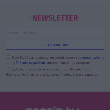
SHOWBIZ
Σταματίνα Τσιμτσιλή: Αγχώθηκα με
το πόσο γρήγορα περνά η ζωή
NEWSLETTER
MEDIA
ΕΓΓΡΑΦΗ ΤΩΡΑ
True Crime στο Netflix: Τα καλύτερα
ντοκιμαντέρ για εγκλήματα και κατά
συρροή δολοφόνους
Έχω διαβάσει, κατανοώ και αποδέχομαι τους
όρους χρήσης
και τη
δήλωση εχεμύθειας
του ιστοτόπου της εταιρείας
Δηλώνω υπεύθυνα ότι είμαι άνω των 18 ετών ή ότι
βρίσκομαι υπό την εποπτεία γονέα ή κηδεμόνα ή επιτρόπου
MEDIA
Κρίνο και αγκάθι: Επιστρέφει μετά
τη φυλακή και δύο οικογένειες
μπαίνουν σε τροχιά σύγκρουσης