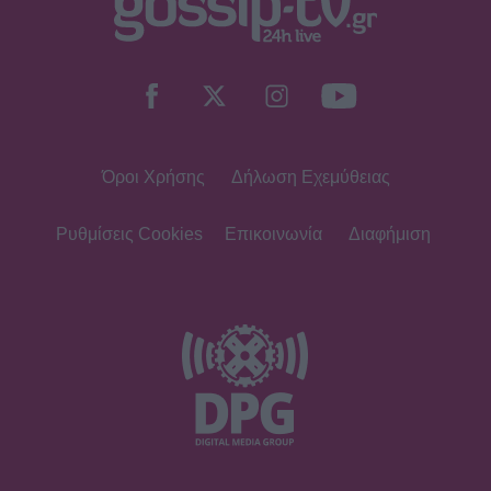
SHOWBIZ
Δημουλίδου:«Οι αναγνώστες που με
ακολουθούν με θεωρούν κορυφαία,
οι haters λογοτεχνικό σκουπίδι»
Όροι Χρήσης
Δήλωση Εχεμύθειας
MEDIA
TV Land: Αυτοί είναι οι ηθοποιοί που
πρωταγωνιστούν στη νέα σατιρική
Ρυθμίσεις Cookies
Επικοινωνία
Διαφήμιση
κωμωδία της ΕΡΤ
SHOWBIZ
Idra Kayne: Παίρνω τον όποιο φόβο
και τον κάνω δύναμη