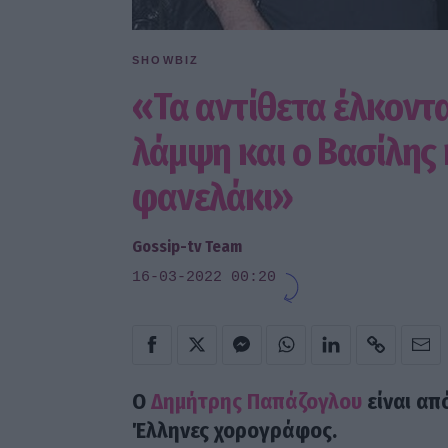
SHOWBIZ
«Τα αντίθετα έλκοντ
λάμψη και ο Βασίλης
φανελάκι»
Gossip-tv Team
16-03-2022 00:20
Ο
Δημήτρης Παπάζογλου
είναι απ
Έλληνες χορογράφος.