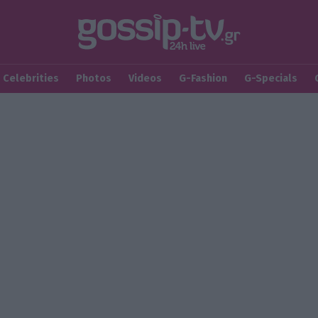
Celebrities
Photos
Videos
G-Fashion
G-Specials