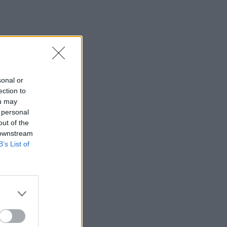
Τσιτσιπάς και Kristen
Thoms: Ο έρωτας που
φέρνει την απόλυτη
ισορροπία στην καριέρα
του πρωταθλητή
SHOWBIZ
sonal or
Ανδρομάχη: Στο νοσοκομείο
ection to
με ορό η γνωστή
τραγουδίστρια μετά από
ou may
έντονη αδιαθεσία σε live
 personal
εμφάνιση
out of the
 downstream
B’s List of
SHOWBIZ
Οικονομάκου - Τσερέλα:
Συνεχίζουν το ταξίδι του
μέλιτος στα Μπόρα Μπόρα
- Νέες φωτογραφίες
SHOWBIZ
Ανδρέας Γεωργίου: «Η