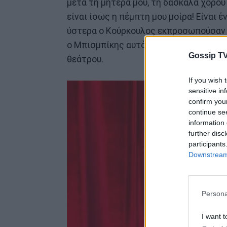
μετά τη μητέρα μου, τη δασκάλα χορού 
είναι ίσως η πέμπτη μου μοίρα! Είναι 
ύστερα ο Κούρκουλος εκπροσωπούσαν αυ
ο Μπισμπίκης αυτό, είναι αρσενικό! Κα
Gossip TV
θεάτρου.
If you wish 
sensitive in
confirm you
continue se
information 
further disc
participants
Downstream 
Persona
I want t