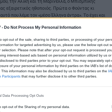
μου, την Αλίκη και τη Μαρινέλλα, ο Μπισμπίκης
ένας εξαιρετικός ηθοποιός. Πρώτα ο Φούντας κι
τό που λέμε τον «μέσο Έλληνα άντρα». Το έχει και
ι παράλληλα έχει μια κουλτούρα του κλασικού
 -
Do Not Process My Personal Information
to opt-out of the sale, sharing to third parties, or processing of your per
formation for targeted advertising by us, please use the below opt-out s
r selection. Please note that after your opt-out request is processed y
eing interest-based ads based on personal information utilized by us or
disclosed to third parties prior to your opt-out. You may separately opt-
losure of your personal information by third parties on the IAB’s list of
. This information may also be disclosed by us to third parties on the
IA
Participants
that may further disclose it to other third parties.
l Data Processing Opt Outs
o opt-out of the Sharing of my personal data.