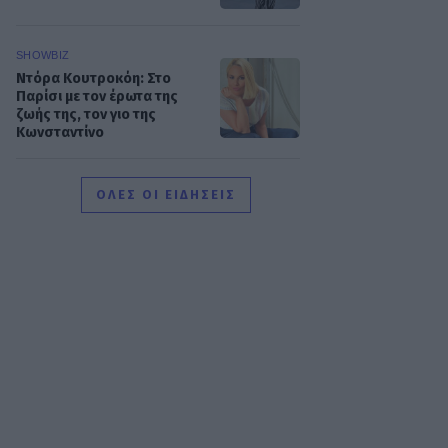
SHOWBIZ
Ντόρα Κουτροκόη: Στο
Παρίσι με τον έρωτα της
ζωής της, τον γιο της
Κωνσταντίνο
SHOWBIZ
ΟΛΕΣ ΟΙ ΕΙΔΗΣΕΙΣ
Δούκισσα
Νομικού:Οικογενειακές
διακοπές από τη Μύκονο
στον επίγειο παράδεισο της
Γαλλικής Πολυνησίας
SHOWBIZ
Άννα Ζηρδέλη - Άρθουρ
Παπαδόπουλος: Eπέλεξαν
τη μακρινή Αυστραλία για
να περάσουν τις διακοπές
τους