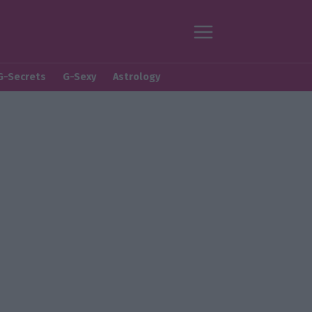
G-Secrets
G-Sexy
Astrology