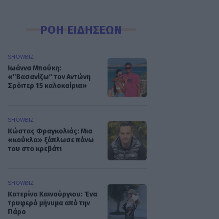
ΡΟΗ ΕΙΔΗΣΕΩΝ
SHOWBIZ
Ιωάννα Μπούκη:
«"Βασανίζω" τον Αντώνη
Σρόιτερ 15 καλοκαίρια»
SHOWBIZ
Κώστας Φραγκολιάς: Μια
«κούκλα» ξάπλωσε πάνω
του στο κρεβάτι
SHOWBIZ
Κατερίνα Καινούργιου: Ένα
τρυφερό μήνυμα από την
Πάρο