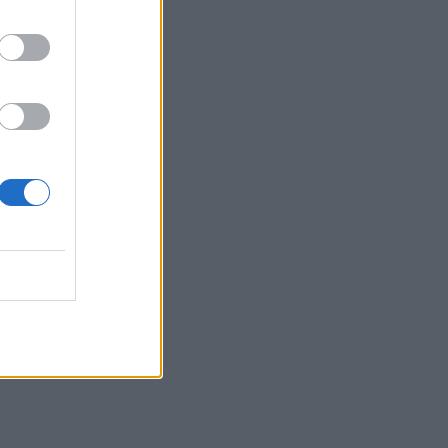
γέννηση της κόρης μου
άλλαξε ριζικά τη ζωή μου
και με αναδιαμόρφωσε ως
άνθρωπο»
GOSSIP SPECIALS
Δημήτρης Παπαμιχαήλ: Ο
έρωτας, οι ρόλοι και οι
πληγές του ανθρώπου
πίσω από τον μεγάλο
πρωταγωνιστή
SHOWBIZ
Μάντυ Λάμπου: Πώς είναι
και πού βρίσκεται σήμερα η
πρώτη παρουσιάστρια του
«Ok» στο MAD
SHOWBIZ
Ρίκα Διαλυνά: Η διεθνής