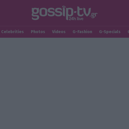
Celebrities
Photos
Videos
G-Fashion
G-Specials