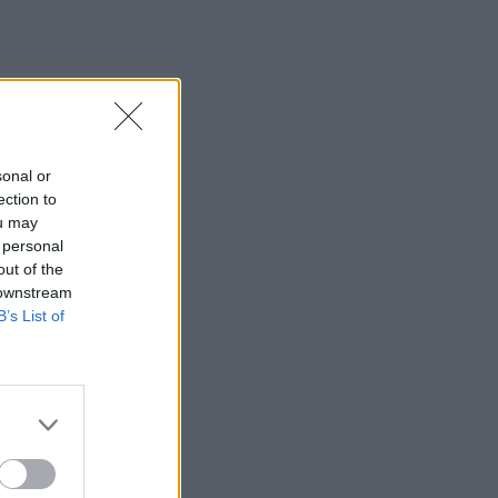
MEDIA
Ο Γιάννης Τσιμιτσέλης
φέρνει την απόλυτη
ανατροπή με το «The Quiz
With Balls» στον ΣΚΑΪ
sonal or
SHOWBIZ
ection to
Γιάννης Στάνκογλου:
ou may
Φωτογραφία από το
 personal
παρελθόν με μακρύ μαλλί
out of the
και ροκ στιλ από τα νεανικά
 downstream
του χρόνια
B’s List of
SHOWBIZ
Ιουλία Καλλιμάνη:
Επέστρεψε τα λουλούδια
στο κεφάλι θαμώνα που την
πέτυχε στο πρόσωπο