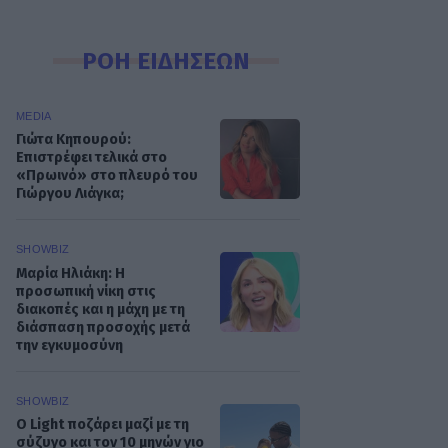
ΡΟΗ ΕΙΔΗΣΕΩΝ
MEDIA
Γιώτα Κηπουρού:
Επιστρέφει τελικά στο
«Πρωινό» στο πλευρό του
Γιώργου Λιάγκα;
SHOWBIZ
Μαρία Ηλιάκη: Η
προσωπική νίκη στις
διακοπές και η μάχη με τη
διάσπαση προσοχής μετά
την εγκυμοσύνη
SHOWBIZ
Ο Light ποζάρει μαζί με τη
σύζυγο και τον 10 μηνών γιο