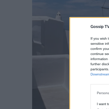
Gossip TV
If you wish 
sensitive in
confirm you
continue se
information 
further disc
participants
Downstream 
Persona
I want t