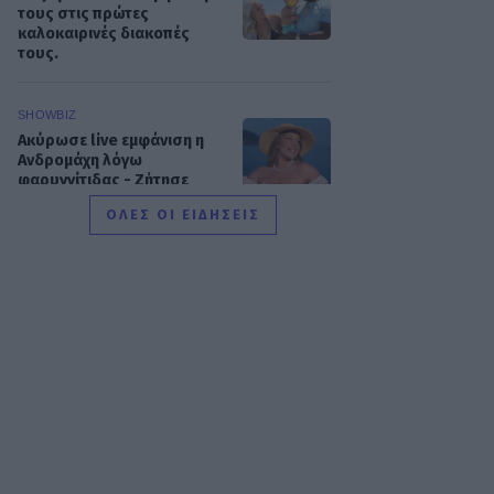
τους στις πρώτες
καλοκαιρινές διακοπές
τους.
SHOWBIZ
Ακύρωσε live εμφάνιση η
Ανδρομάχη λόγω
φαρυγγίτιδας - Ζήτησε
συγγνώμη από τους
ΟΛΕΣ ΟΙ ΕΙΔΗΣΕΙΣ
θαυμαστές της
SHOWBIZ
Δανάη Μπάρκα: Η
αποστομωτική απάντηση με
χιούμορ για το σχόλιο περί
πλαστικής στο Instagram
SHOWBIZ
Γιάννης Βαρδής: «Η αγάπη
μας είναι αδιαπραγμάτευτη