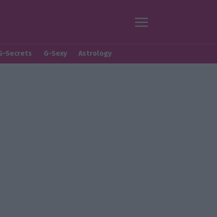
G-Secrets
G-Sexy
Astrology