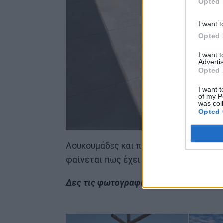
Opted 
I want t
Opted 
I want 
Advertis
Opted 
I want t
of my P
was col
Opted 
Λουκουμάδες και παγωτό «τσάκισε» με
φαίνεται πως έχει μια ιδιαίτερη αδυν
Δες τις φωτογραφίες από την έξοδό τ