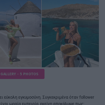
 GALLERY - 5 PHOTOS
ι εύκολη εγκυμοσύνη. Συγκεκριμένα όταν follower
 είναι ωραία εμπειρία, εκείνη αποκάλυψε πως: