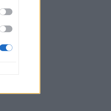
SHOWBIZ
Αθηνά Οικονομάκου:
Ποζάρει όλο νάζι στις
τροπικές παραλίες των
Μπόρα Μπόρα
SHOWBIZ
Σίσσυ Χρηστίδου: Γέλια
μέχρι δακρύων στα
Φαλάσαρνα
MEDIA
Κατερίνα Σαβράνη:
Επιστρέφει στην
τηλεόραση μετά από χρόνια
- Σε ποια σειρά θα τη δούμε
SHOWBIZ
Ρία Ελληνίδου: Ποζάρει με
μαγιό πάνω σε σκάφος και