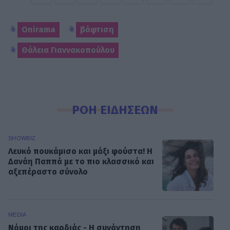
Onirama
βάφτιση
Θάλεια Γιαννακοπούλου
ΡΟΗ ΕΙΔΗΣΕΩΝ
SHOWBIZ
Λευκό πουκάμισο και μάξι φούστα! Η
Δανάη Παππά με το πιο κλασσικό και
αξεπέραστο σύνολο
MEDIA
Νόμοι της καρδιάς - Η συνάντηση