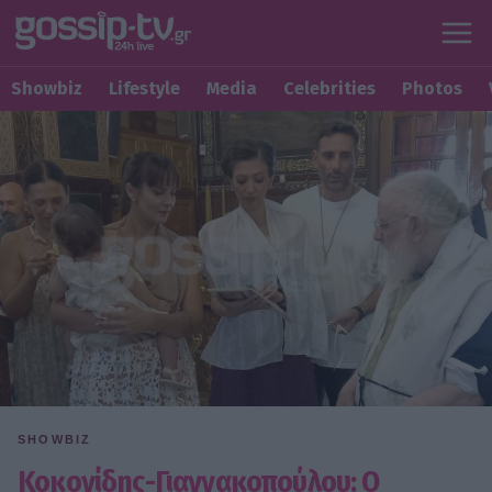
Showbiz
Lifestyle
Media
Celebrities
Photos
SHOWBIZ
Κοκονίδης-Γιαννακοπούλου: Ο