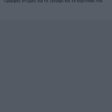
Όμορφες στιγμές για το ζευγάρι και το κοριτσάκι του.